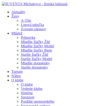
Aktuality
Ženy
A-Tím
Ligová tabuľka
Zoznam zápasov
Mládež
Prípravka
Mladšie žiačky Žlté
Mladšie žiačky Modré
Mladšie žiačky Biele
Staršie žiačky Žlté
Staršie žiačky Modré
Mladšie dorastenky
Staršie dorastenky
Turnaje
Nábor
O klube
O klube
Vedenie klubu
História
Sponzori
Použitie sponzorského
Sponzorské zmluvy