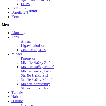
FNPŠ
FANzóna
NOVÉ
Darujte 2%
Kontakt
Menu
Aktuality
Ženy
A-Tím
Ligová tabuľka
Zoznam zápasov
Mládež
Prípravka
Mladšie žiačky Žlté
Mladšie žiačky Modré
Mladšie žiačky Biele
Staršie žiačky Žlté
Staršie žiačky Modré
Mladšie dorastenky
Staršie dorastenky
Turnaje
Nábor
O klube
O klube