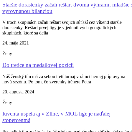
Staršie dorastenky začali reštart dvoma výhrami, mladšie 
vyrovnanou bilanciou
V troch skupinách začali reštart svojich súťaží cez víkend staršie
dorastenky. Reštart prvej ligy je v jednotlivých geografických
skupinách, ktoré sa delia
24. mája 2021
Ženy
Do tretice na medailovej pozícii
Náš ženský tím má za sebou tretí turnaj v rámci hernej prípravy na
novú sezónu. Po tom, čo zverenky trénera Petra
20. augusta 2024
Ženy
Iuventa uspela aj v Zlíne, v MOL lige je naďalej
stopercentná
Iba jediný tím zo štrnástky účastníkov nadnárodnej súťaže hádzanáro