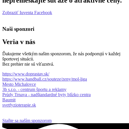
nepremeškajte súťaže o atraktívne ceny.
Zobraziť Iuventa Facebook
Naši sponzori
Veria v nás
Ďakujeme všetkým našim sponzorom, že nás podporujú v každej
športovej situácii.
Bez prehier nie sú víťazstvá.
https://www.doprastav.sk/
https://www.handball.cz/souteze/zeny/mol-liga
Mesto Michalovce
3b s.r.o. - centrum športu a reklamy
Prúdy Trnava - nadštandardné byty blízko centra
Baumit
svetfyzioterapie.sk
Staňte sa naším sponzorom