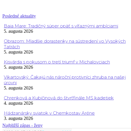
Posledné aktuality
Baia Mare: Tradičný súper opäť s víťaznými ambíciami
5. augusta 2026
Obrazom: Mladšie dorastenky na sústredení vo Vysokých
Tatrách
5. augusta 2026
Kisvárda s pokusom o tretí triumf v Michalovciach
5. augusta 2026
Vikartovský: Čakajú nás nároční protivníci zhruba na našej
úrovni
5. augusta 2026
Chrenková a Kubičinová do štvrťfinále MS kadetiek
4. augusta 2026
Hádzanársky sviatok v Chemkostav Aréne
3. augusta 2026
Najbližší zápas - ženy