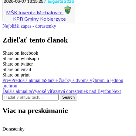
2026-08-07 18:15:25
7. augusta 2026
MŠK Iuventa Michalovce
KPR Gminy Kobierzyce
Najbližší zápas - dorastenky
Zdieľať tento článok
Share on facebook
Share on whatsapp
Share on twitter
Share on email
Share on print
Prev
Predošlá aktualita
Staršie žiačky s dvoma výhrami a jednou
prehrou
Ďalšia aktualita
Vysoké víťazstvá dorasteniek nad Bytčou
Next
Search
Viac na preskúmanie
Dorastenky