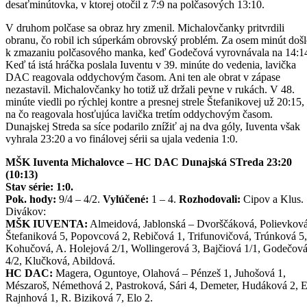
desaťminútovka, v ktorej otočil z 7:9 na polčasových 13:10.
V druhom polčase sa obraz hry zmenil. Michalovčanky pritvrdili
obranu, čo robil ich súperkám obrovský problém. Za osem minút doš
k zmazaniu polčasového manka, keď Godečová vyrovnávala na 14:1
Keď tá istá hráčka poslala Iuventu v 39. minúte do vedenia, lavička
DAC reagovala oddychovým časom. Ani ten ale obrat v zápase
nezastavil. Michalovčanky ho totiž už držali pevne v rukách. V 48.
minúte viedli po rýchlej kontre a presnej strele Štefanikovej už 20:15,
na čo reagovala hosťujúca lavička tretím oddychovým časom.
Dunajskej Streda sa síce podarilo znížiť aj na dva góly, Iuventa však
vyhrala 23:20 a vo finálovej sérii sa ujala vedenia 1:0.
MŠK Iuventa Michalovce – HC DAC Dunajská STreda 23:20
(10:13)
Stav série: 1:0.
Pok. hody:
9/4 – 4/2.
Vylúčené:
1 – 4.
Rozhodovali:
Cipov a Klus.
Divákov:
MŠK IUVENTA:
Almeidová, Jablonská – Dvorščáková, Polievková
Štefaniková 5, Popovcová 2, Rebičová 1, Trifunovičová, Trúnková 5,
Kohučová, A. Holejová 2/1, Wollingerová 3, Bajčiová 1/1, Godečov
4/2, Klučková, Abildová.
HC DAC:
Magera, Oguntoye, Olahová – Pénzeš 1, Juhošová 1,
Mészaroš, Némethová 2, Pastroková, Sári 4, Demeter, Hudáková 2, E
Rajnhová 1, R. Biziková 7, Elo 2.