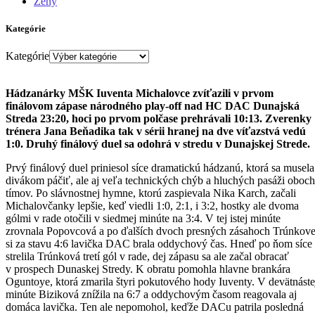
Ženy
Kategórie
Kategórie
Hádzanárky MŠK Iuventa Michalovce zvíťazili v prvom
finálovom zápase národného play-off nad HC DAC Dunajská
Streda 23:20, hoci po prvom polčase prehrávali 10:13. Zverenky
trénera Jana Beňadika tak v sérii hranej na dve víťazstvá vedú
1:0. Druhý finálový duel sa odohrá v stredu v Dunajskej Strede.
Prvý finálový duel priniesol síce dramatickú hádzanú, ktorá sa musela
divákom páčiť, ale aj veľa technických chýb a hluchých pasáži oboch
tímov. Po slávnostnej hymne, ktorú zaspievala Nika Karch, začali
Michalovčanky lepšie, keď viedli 1:0, 2:1, i 3:2, hostky ale dvoma
gólmi v rade otočili v siedmej minúte na 3:4. V tej istej minúte
zrovnala Popovcová a po ďalších dvoch presných zásahoch Trúnkove
si za stavu 4:6 lavička DAC brala oddychový čas. Hneď po ňom síce
strelila Trúnková tretí gól v rade, dej zápasu sa ale začal obracať
v prospech Dunaskej Stredy. K obratu pomohla hlavne brankára
Oguntoye, ktorá zmarila štyri pokutového hody Iuventy. V devätnáste
minúte Biziková znížila na 6:7 a oddychovým časom reagovala aj
domáca lavička. Ten ale nepomohol, keďže DACu patrila posledná