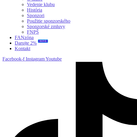
Vedenie klubu
História
Sponzori
Použitie sponzorského
Sponzorské zmluvy
FNPŠ
FANzóna
NOVÉ
Darujte 2%
Kontakt
Facebook-f
Instagram
Youtube