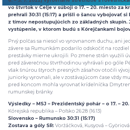
6. – 3. 7. 2022) vyrovnané stretnutie s rovesníč
vo štvrtok v Celje v súboji o 17. – 20. miesto za
prehrali 30:31 (15:17) a prišli o šancu vybojovať s
z tímov nepostupujúcich zo základných skupín. J
vystúpenie, v ktorom budú s Kórejčankami bojov
Prvý polčas sa niesol vo vyrovnanom duchu, ani jed
závere sa Rumunkám podarilo odskočiť na rozdiel tr
prestávky mierne ukrojili. Po zmene strán využili
pred záverečnou štvrťhodinou vyhrávali po góle Pé
však šnúrou štyroch presných zásahov otočili vývoj
juniorky vyrovnali, ale v zostávajúcom čase vždy m
pred koncom mohla vyrovnať krídelníčka Dmytrenko
rumunskej bránky.
Výsledky – MSJ – Prezidentský pohár – o 17. – 20. 
Kórejská republika – Poľsko 26:28 (16:13)
Slovensko – Rumunsko 30:31 (15:17)
Zostava a góly SR:
Voržáčková, Kusyová – Györiová 