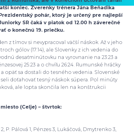
kami z Rumunska, ale v konečnom účtovaní ťahali
 kratší koniec. Zverenky trénera Jána Beňadika
i Prezidentský pohár, ktorý je určený pre najlepší
uniorky SR čaká v piatok od 12.00 h záverečné
ať o konečnú 19. priečku.
en z tímov si nevypracoval väčší náskok. Až v jeho
och gólov (17:14), ale Slovenky z ich vedenia do
 úvodnú desaťminútovku na vyrovnanie na 23:23 a
nzesovej 25:23 a o chvíľu 26:24. Rumunské hráčky
 a opäť sa dostali do tesného vedenia. Slovenské
useli doťahovať tesný náskok súpera. Pol minúty
vá, ale lopta skončila len na konštrukcii
miesto (Celje) – štvrtok:
2, P. Pálová 1, Pénzes 3, Lukáčová, Dmytrenko 3,