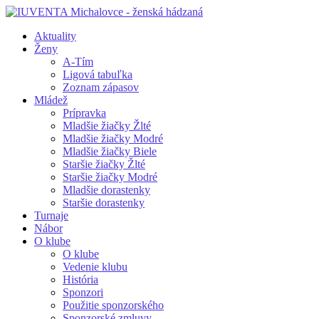
Aktuality
Ženy
A-Tím
Ligová tabuľka
Zoznam zápasov
Mládež
Prípravka
Mladšie žiačky Žlté
Mladšie žiačky Modré
Mladšie žiačky Biele
Staršie žiačky Žlté
Staršie žiačky Modré
Mladšie dorastenky
Staršie dorastenky
Turnaje
Nábor
O klube
O klube
Vedenie klubu
História
Sponzori
Použitie sponzorského
Sponzorské zmluvy