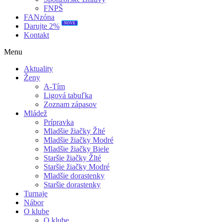
FNPŠ
FANzóna
NOVÉ
Darujte 2%
Kontakt
Menu
Aktuality
Ženy
A-Tím
Ligová tabuľka
Zoznam zápasov
Mládež
Prípravka
Mladšie žiačky Žlté
Mladšie žiačky Modré
Mladšie žiačky Biele
Staršie žiačky Žlté
Staršie žiačky Modré
Mladšie dorastenky
Staršie dorastenky
Turnaje
Nábor
O klube
O klube