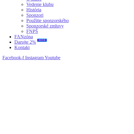
Vedenie klubu
História
Sponzori
Použitie sponzorského
Sponzorské zmluvy
FNPŠ
FANzóna
NOVÉ
Darujte 2%
Kontakt
Facebook-f
Instagram
Youtube