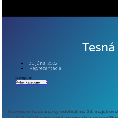
Tesná
30 júna, 2022
Reprezentácia
Kategórie
Slovenské hádzanárky odohrali na 23. majstrovst