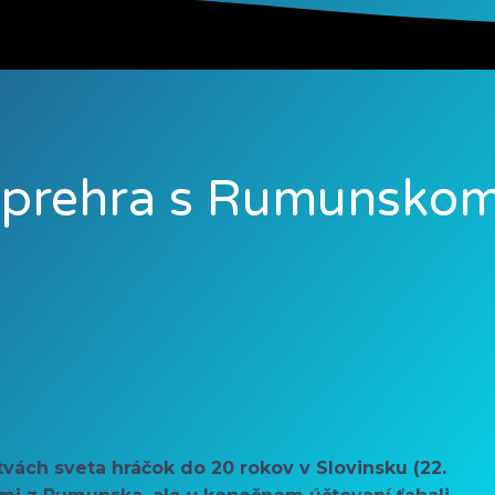
 prehra s Rumunsko
vách sveta hráčok do 20 rokov v Slovinsku (22.