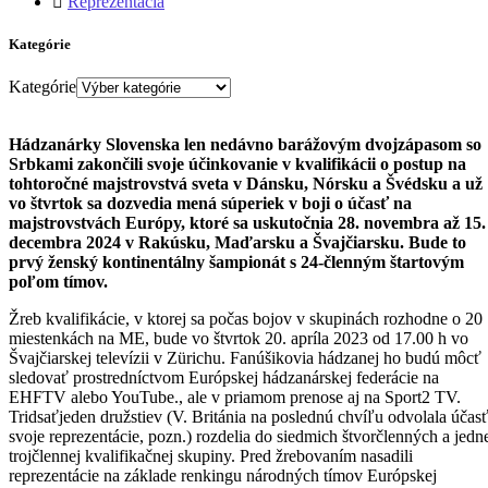
Reprezentácia
Kategórie
Kategórie
Hádzanárky Slovenska len nedávno barážovým dvojzápasom so
Srbkami zakončili svoje účinkovanie v kvalifikácii o postup na
tohtoročné majstrovstvá sveta v Dánsku, Nórsku a Švédsku a už
vo štvrtok sa dozvedia mená súperiek v boji o účasť na
majstrovstvách Európy, ktoré sa uskutočnia 28. novembra až 15.
decembra 2024 v Rakúsku, Maďarsku a Švajčiarsku. Bude to
prvý ženský kontinentálny šampionát s 24-členným štartovým
poľom tímov.
Žreb kvalifikácie, v ktorej sa počas bojov v skupinách rozhodne o 20
miestenkách na ME, bude vo štvrtok 20. apríla 2023 od 17.00 h vo
Švajčiarskej televízii v Zürichu. Fanúšikovia hádzanej ho budú môcť
sledovať prostredníctvom Európskej hádzanárskej federácie na
EHFTV alebo YouTube., ale v priamom prenose aj na Sport2 TV.
Tridsaťjeden družstiev (V. Británia na poslednú chvíľu odvolala účas
svoje reprezentácie, pozn.) rozdelia do siedmich štvorčlenných a jedn
trojčlennej kvalifikačnej skupiny. Pred žrebovaním nasadili
reprezentácie na základe renkingu národných tímov Európskej