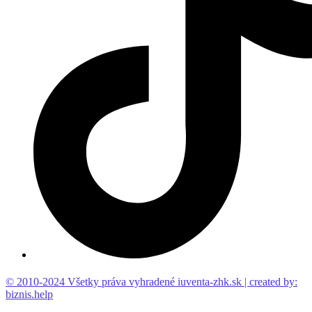
© 2010-2024 Všetky práva vyhradené iuventa-zhk.sk | created by:
biznis.help