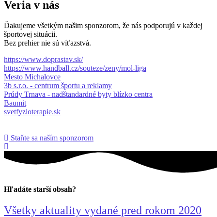
Veria v nás
Ďakujeme všetkým našim sponzorom, že nás podporujú v každej
športovej situácii.
Bez prehier nie sú víťazstvá.
https://www.doprastav.sk/
https://www.handball.cz/souteze/zeny/mol-liga
Mesto Michalovce
3b s.r.o. - centrum športu a reklamy
Prúdy Trnava - nadštandardné byty blízko centra
Baumit
svetfyzioterapie.sk
Staňte sa naším sponzorom
Hľadáte starší obsah?
Všetky aktuality vydané pred rokom 2020