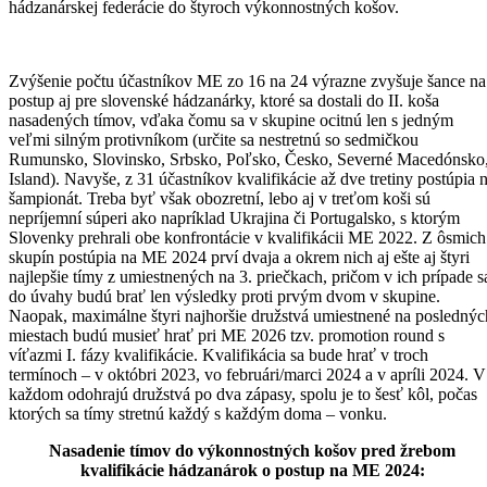
hádzanárskej federácie do štyroch výkonnostných košov.
Zvýšenie počtu účastníkov ME zo 16 na 24 výrazne zvyšuje šance na
postup aj pre slovenské hádzanárky, ktoré sa dostali do II. koša
nasadených tímov, vďaka čomu sa v skupine ocitnú len s jedným
veľmi silným protivníkom (určite sa nestretnú so sedmičkou
Rumunsko, Slovinsko, Srbsko, Poľsko, Česko, Severné Macedónsko
Island). Navyše, z 31 účastníkov kvalifikácie až dve tretiny postúpia 
šampionát. Treba byť však obozretní, lebo aj v treťom koši sú
nepríjemní súperi ako napríklad Ukrajina či Portugalsko, s ktorým
Slovenky prehrali obe konfrontácie v kvalifikácii ME 2022. Z ôsmich
skupín postúpia na ME 2024 prví dvaja a okrem nich aj ešte aj štyri
najlepšie tímy z umiestnených na 3. priečkach, pričom v ich prípade s
do úvahy budú brať len výsledky proti prvým dvom v skupine.
Naopak, maximálne štyri najhoršie družstvá umiestnené na poslednýc
miestach budú musieť hrať pri ME 2026 tzv. promotion round s
víťazmi I. fázy kvalifikácie. Kvalifikácia sa bude hrať v troch
termínoch – v októbri 2023, vo februári/marci 2024 a v apríli 2024. V
každom odohrajú družstvá po dva zápasy, spolu je to šesť kôl, počas
ktorých sa tímy stretnú každý s každým doma – vonku.
Nasadenie tímov do výkonnostných košov pred žrebom
kvalifikácie hádzanárok o postup na ME 2024: