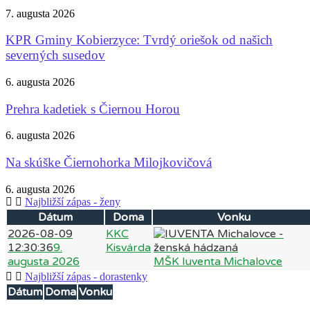
7. augusta 2026
KPR Gminy Kobierzyce: Tvrdý oriešok od našich
severných susedov
6. augusta 2026
Prehra kadetiek s Čiernou Horou
6. augusta 2026
Na skúške Čiernohorka Milojkovičová
6. augusta 2026
Najbližší zápas - ženy
Dátum
Doma
Vonku
2026-08-09
KKC
12:30:36
9.
Kisvárda
augusta 2026
MŠK Iuventa Michalovce
Najbližší zápas - dorastenky
Dátum
Doma
Vonku