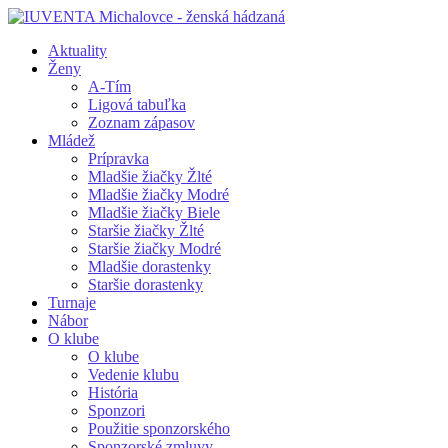
Aktuality
Ženy
A-Tím
Ligová tabuľka
Zoznam zápasov
Mládež
Prípravka
Mladšie žiačky Žlté
Mladšie žiačky Modré
Mladšie žiačky Biele
Staršie žiačky Žlté
Staršie žiačky Modré
Mladšie dorastenky
Staršie dorastenky
Turnaje
Nábor
O klube
O klube
Vedenie klubu
História
Sponzori
Použitie sponzorského
Sponzorské zmluvy