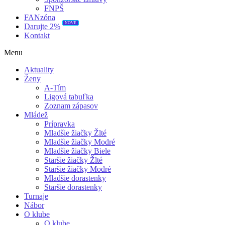
FNPŠ
FANzóna
NOVÉ
Darujte 2%
Kontakt
Menu
Aktuality
Ženy
A-Tím
Ligová tabuľka
Zoznam zápasov
Mládež
Prípravka
Mladšie žiačky Žlté
Mladšie žiačky Modré
Mladšie žiačky Biele
Staršie žiačky Žlté
Staršie žiačky Modré
Mladšie dorastenky
Staršie dorastenky
Turnaje
Nábor
O klube
O klube