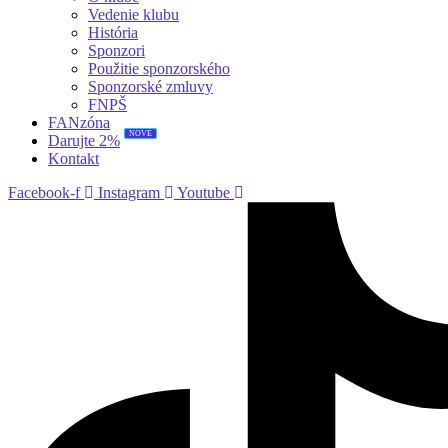
Vedenie klubu
História
Sponzori
Použitie sponzorského
Sponzorské zmluvy
FNPŠ
FANzóna
NOVÉ
Darujte 2%
Kontakt
Facebook-f
Instagram
Youtube