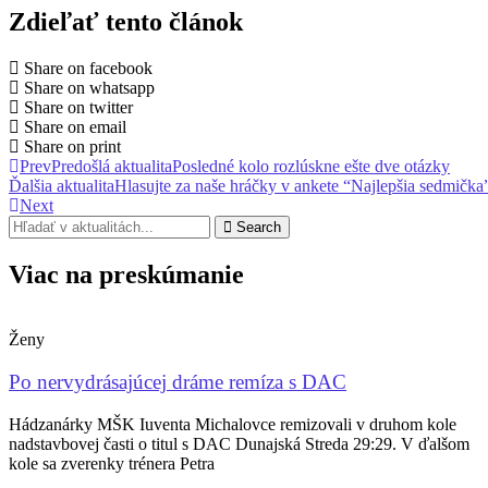
Zdieľať tento článok
Share on facebook
Share on whatsapp
Share on twitter
Share on email
Share on print
Prev
Predošlá aktualita
Posledné kolo rozlúskne ešte dve otázky
Ďalšia aktualita
Hlasujte za naše hráčky v ankete “Najlepšia sedmička
Next
Search
Viac na preskúmanie
Ženy
Po nervydrásajúcej dráme remíza s DAC
Hádzanárky MŠK Iuventa Michalovce remizovali v druhom kole
nadstavbovej časti o titul s DAC Dunajská Streda 29:29. V ďalšom
kole sa zverenky trénera Petra