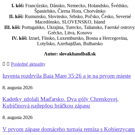
I. kôš:
Francúzsko, Dánsko, Nemecko, Holandsko, Švédsko,
Španielsko, Čierna Hora, Chorvátsko
II. kôš:
Rumunsko, Slovinsko, Srbsko, Poľsko, Česko, Severné
Macedónsko, SLOVENSKO, Island
III. kôš:
Portugalsko, Ukrajina, Turecko, Taliansko, Faerské ostrovy
Grécko, Litva, Kosovo
IV. kôš:
Izrael, Fínsko, Luxembursko, Bosna a Hercegovina,
Lotyšsko, Azerbajdžan, Bulharsko
Autor: slovakhandball.sk
Posledné aktuality
Iuventa rozdrvila Baia Mare 35:26 a je na prvom mieste
8. augusta 2026
Kadetky zdolali Maďarsko. Dva góly Chrenkovej,
Kubičinová najlepšou hráčkou zápasu
8. augusta 2026
V prvom zápase domáceho turnaja remíza s Kobierzycam