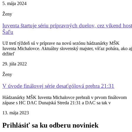
5. mája 2024
Ženy
Iuventa štartuje sériu prípravných duelov, cez víkend host
Šaľu
Už tretí týždeň sú v príprave na novú sezónu hádzanárky MŠK
Iuventa Michalovce. Aktuálny slovenský majster, víťaz pohára, ako aj
držiteľ
29. júla 2022
Ženy
V úvode finálovej série desaťgólová prehra 21:31
Hádzanárky MŠK Iuventa Michalovce prehrali v prvom finálovom
zápase s HC DAC Dunajská Streda 21:31 a DAC sa tak v
13. mája 2023
Prihlásiť sa ku odberu noviniek