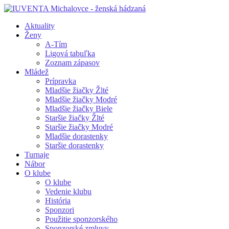
Aktuality
Ženy
A-Tím
Ligová tabuľka
Zoznam zápasov
Mládež
Prípravka
Mladšie žiačky Žlté
Mladšie žiačky Modré
Mladšie žiačky Biele
Staršie žiačky Žlté
Staršie žiačky Modré
Mladšie dorastenky
Staršie dorastenky
Turnaje
Nábor
O klube
O klube
Vedenie klubu
História
Sponzori
Použitie sponzorského
Sponzorské zmluvy