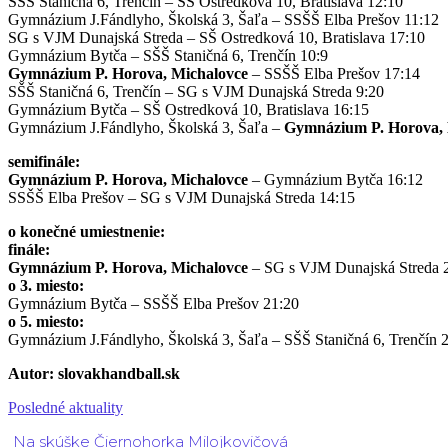
SŠŠ Staničná 6, Trenčín – SŠ Ostredková 10, Bratislava 12:10
Gymnázium J.Fándlyho, Školská 3, Šaľa – SSŠŠ Elba Prešov 11:12
SG s VJM Dunajská Streda – SŠ Ostredková 10, Bratislava 17:10
Gymnázium Bytča – SŠŠ Staničná 6, Trenčín 10:9
Gymnázium P. Horova, Michalovce
– SSŠŠ Elba Prešov 17:14
SŠŠ Staničná 6, Trenčín – SG s VJM Dunajská Streda 9:20
Gymnázium Bytča – SŠ Ostredková 10, Bratislava 16:15
Gymnázium J.Fándlyho, Školská 3, Šaľa –
Gymnázium P. Horova, 
semifinále:
Gymnázium P. Horova, Michalovce
– Gymnázium Bytča 16:12
SSŠŠ Elba Prešov – SG s VJM Dunajská Streda 14:15
o konečné umiestnenie:
finále:
Gymnázium P. Horova, Michalovce
– SG s VJM Dunajská Streda 
o 3. miesto:
Gymnázium Bytča – SSŠŠ Elba Prešov 21:20
o 5. miesto:
Gymnázium J.Fándlyho, Školská 3, Šaľa – SŠŠ Staničná 6, Trenčín 
Autor: slovakhandball.sk
Posledné aktuality
Na skúške Čiernohorka Milojkovičová