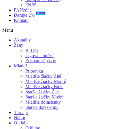
FNPŠ
FANzóna
NOVÉ
Darujte 2%
Kontakt
Menu
Aktuality
Ženy
A-Tím
Ligová tabuľka
Zoznam zápasov
Mládež
Prípravka
Mladšie žiačky Žlté
Mladšie žiačky Modré
Mladšie žiačky Biele
Staršie žiačky Žlté
Staršie žiačky Modré
Mladšie dorastenky
Staršie dorastenky
Turnaje
Nábor
O klube
O klube