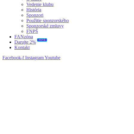
Vedenie klubu
História
Sponzori
Použitie sponzorského
Sponzorské zmluvy
FNPŠ
FANzóna
NOVÉ
Darujte 2%
Kontakt
Facebook-f
Instagram
Youtube