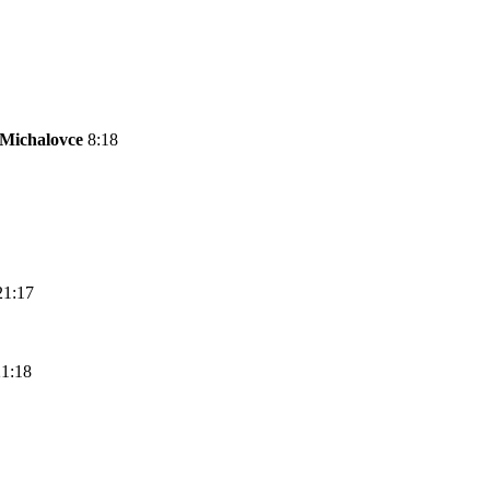
Michalovce
8:18
21:17
21:18