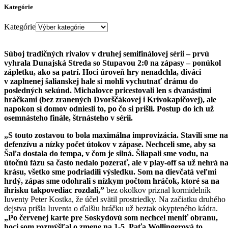
Kategórie
Kategórie
Súboj tradičných rivalov v druhej semifinálovej sérii – prvú
vyhrala Dunajská Streda so Stupavou 2:0 na zápasy – ponúkol
zápletku, ako sa patrí. Hoci úroveň hry nenadchla, diváci
v zaplnenej šalianskej hale si mohli vychutnať drámu do
posledných sekúnd. Michalovce pricestovali len s dvanástimi
hráčkami (bez zranených Dvorščákovej i Krivokapičovej), ale
napokon si domov odniesli to, po čo si prišli. Postup do ich už
osemnásteho finále, štrnásteho v sérii.
„S touto zostavou to bola maximálna improvizácia. Stavili sme na
defenzívu a nízky počet útokov v zápase. Nechceli sme, aby sa
Šaľa dostala do tempa, v čom je silná. Šliapali sme vodu, na
útočnú fázu sa často nedalo pozerať, ale v play-off sa už nehrá n
krásu, všetko sme podriadili výsledku. Som na dievčatá veľmi
hrdý, zápas sme odohrali s nízkym počtom hráčok, ktoré sa na
ihrisku takpovediac rozdali,”
bez okolkov priznal kormidelník
Iuventy Peter Kostka, že účel svätil prostriedky. Na začiatku druhého
dejstva prišla Iuventa o ďalšiu hráčku už beztak okypteného kádra.
„Po červenej karte pre Soskydovú som nechcel meniť obranu,
hoci som rozmýšľal o zmene na 1-5. Paťa Wollingerová to