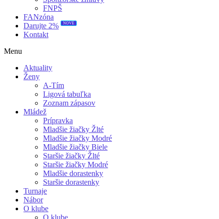
FNPŠ
FANzóna
NOVÉ
Darujte 2%
Kontakt
Menu
Aktuality
Ženy
A-Tím
Ligová tabuľka
Zoznam zápasov
Mládež
Prípravka
Mladšie žiačky Žlté
Mladšie žiačky Modré
Mladšie žiačky Biele
Staršie žiačky Žlté
Staršie žiačky Modré
Mladšie dorastenky
Staršie dorastenky
Turnaje
Nábor
O klube
O klube