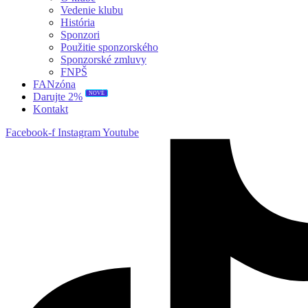
Vedenie klubu
História
Sponzori
Použitie sponzorského
Sponzorské zmluvy
FNPŠ
FANzóna
NOVÉ
Darujte 2%
Kontakt
Facebook-f
Instagram
Youtube