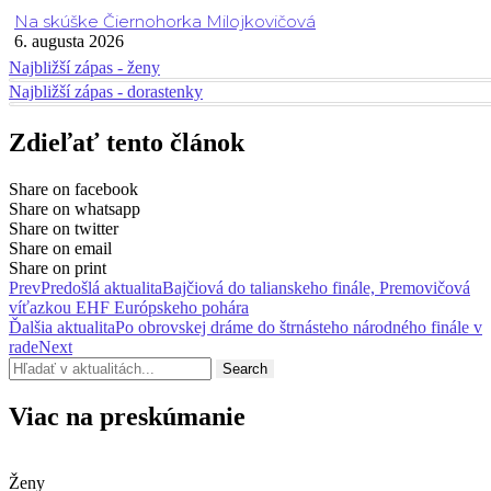
Na skúške Čiernohorka Milojkovičová
6. augusta 2026
Najbližší zápas - ženy
Najbližší zápas - dorastenky
Zdieľať tento článok
Share on facebook
Share on whatsapp
Share on twitter
Share on email
Share on print
Prev
Predošlá aktualita
Bajčiová do talianskeho finále, Premovičová
víťazkou EHF Európskeho pohára
Ďalšia aktualita
Po obrovskej dráme do štrnásteho národného finále v
rade
Next
Search
Viac na preskúmanie
Ženy