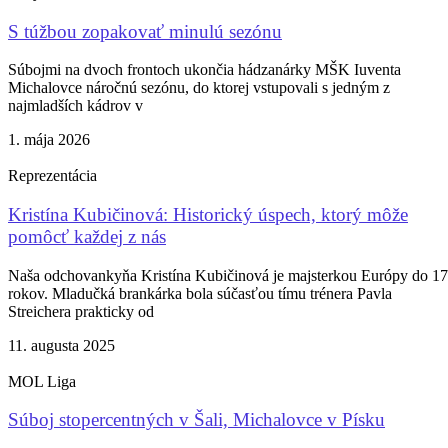
S túžbou zopakovať minulú sezónu
Súbojmi na dvoch frontoch ukončia hádzanárky MŠK Iuventa
Michalovce náročnú sezónu, do ktorej vstupovali s jedným z
najmladších kádrov v
1. mája 2026
Reprezentácia
Kristína Kubičinová: Historický úspech, ktorý môže
pomôcť každej z nás
Naša odchovankyňa Kristína Kubičinová je majsterkou Európy do 17
rokov. Mladučká brankárka bola súčasťou tímu trénera Pavla
Streichera prakticky od
11. augusta 2025
MOL Liga
Súboj stopercentných v Šali, Michalovce v Písku