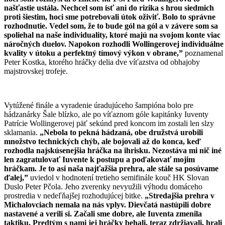
našťastie ustála. Nechcel som ísť ani do rizika s hrou siedmich
proti šiestim, hoci sme potrebovali útok oživiť. Bolo to správne
rozhodnutie. Vedel som, že to bude gól na gól a v závere som sa
spoliehal na naše individuality, ktoré majú na svojom konte viac
náročných duelov. Napokon rozhodli Wollingerovej individuálne
kvality v útoku a perfektný tímový výkon v obrane,”
poznamenal
Peter Kostka, ktorého hráčky delia dve víťazstva od obhajoby
majstrovskej trofeje.
Vytúžené finále a vyradenie úradujúceho šampióna bolo pre
hádzanárky Šale blízko, ale po víťaznom góle kapitánky Iuventy
Patrície Wollingerovej päť sekúnd pred koncom im zostali len slzy
sklamania.
„Nebola to pekná hádzaná, obe družstvá urobili
množstvo technických chýb, ale bojovali až do konca, keď
rozhodla najskúsenejšia hráčka na ihrisku. Nezostáva mi nič iné
len zagratulovať Iuvente k postupu a poďakovať mojim
hráčkam. Je to asi naša najťažšia prehra, ale stále sa posúvame
ďalej,”
uviedol v hodnotení tretieho semifinále kouč HK Slovan
Duslo Peter Pčola. Jeho zverenky nevyužili výhodu domáceho
prostredia v nedeľňajšej rozhodujúcej bitke.
„Stredajšia prehra v
Michalovciach nemala na nás vplyv. Dievčatá nastúpili dobre
nastavené a verili si. Začali sme dobre, ale Iuventa zmenila
taktiku. Predtým s nami jej hráčky behali, teraz zdržiavali, hrali