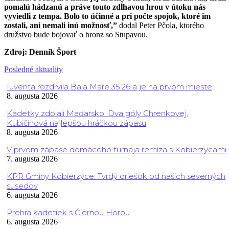
pomalú hádzanú a práve touto zdĺhavou hrou v útoku nás
vyviedli z tempa. Bolo to účinné a pri počte spojok, ktoré im
zostali, ani nemali inú možnosť,”
dodal Peter Pčola, ktorého
družstvo bude bojovať o bronz so Stupavou.
Zdroj: Denník Šport
Posledné aktuality
Iuventa rozdrvila Baia Mare 35:26 a je na prvom mieste
8. augusta 2026
Kadetky zdolali Maďarsko. Dva góly Chrenkovej,
Kubičinová najlepšou hráčkou zápasu
8. augusta 2026
V prvom zápase domáceho turnaja remíza s Kobierzycami
7. augusta 2026
KPR Gminy Kobierzyce: Tvrdý oriešok od našich severných
susedov
6. augusta 2026
Prehra kadetiek s Čiernou Horou
6. augusta 2026