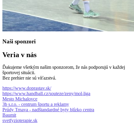
Naši sponzori
Veria v nás
Ďakujeme všetkým našim sponzorom, že nás podporujú v každej
športovej situácii.
Bez prehier nie sú víťazstvá.
https://www.doprastav.sk/
https://www.handball.cz/souteze/zeny/mol-liga
Mesto Michalovce
3b s.r.o. - centrum športu a reklamy
Prúdy Trnava - nadštandardné byty blízko centra
Baumit
svetfyzioterapie.sk