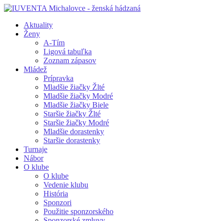
Aktuality
Ženy
A-Tím
Ligová tabuľka
Zoznam zápasov
Mládež
Prípravka
Mladšie žiačky Žlté
Mladšie žiačky Modré
Mladšie žiačky Biele
Staršie žiačky Žlté
Staršie žiačky Modré
Mladšie dorastenky
Staršie dorastenky
Turnaje
Nábor
O klube
O klube
Vedenie klubu
História
Sponzori
Použitie sponzorského
Sponzorské zmluvy