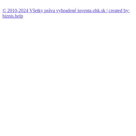
© 2010-2024 Všetky práva vyhradené iuventa-zhk.sk | created by:
biznis.help