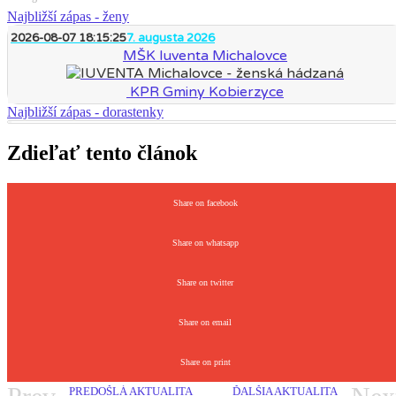
Najbližší zápas - ženy
2026-08-07 18:15:25
7. augusta 2026
MŠK Iuventa Michalovce
KPR Gminy Kobierzyce
Najbližší zápas - dorastenky
Zdieľať tento článok
Share on facebook
Share on whatsapp
Share on twitter
Share on email
Share on print
PREDOŠLÁ AKTUALITA
ĎALŠIA AKTUALITA