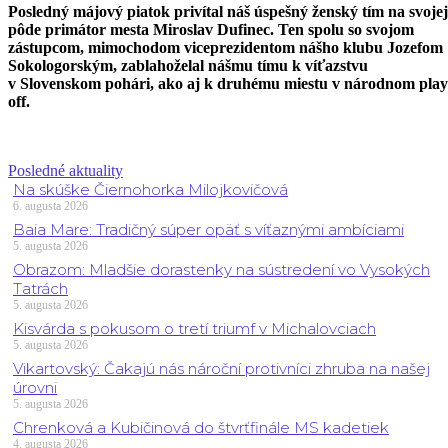
Posledný májový piatok privítal náš úspešný ženský tím na svojej
pôde primátor mesta Miroslav Dufinec. Ten spolu so svojom
zástupcom, mimochodom viceprezidentom nášho klubu Jozefom
Sokologorským, zablahoželal nášmu tímu k víťazstvu
v Slovenskom pohári, ako aj k druhému miestu v národnom play
off.
Posledné aktuality
Na skúške Čiernohorka Milojkovičová
6. augusta 2026
Baia Mare: Tradičný súper opäť s víťaznými ambíciami
5. augusta 2026
Obrazom: Mladšie dorastenky na sústredení vo Vysokých
Tatrách
5. augusta 2026
Kisvárda s pokusom o tretí triumf v Michalovciach
5. augusta 2026
Vikartovský: Čakajú nás nároční protivníci zhruba na našej
úrovni
5. augusta 2026
Chrenková a Kubičinová do štvrťfinále MS kadetiek
4. augusta 2026