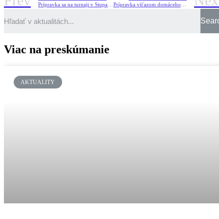
Prev
Nex
Prípravka sa na turnaji v Stupave nestratila
Prípravka víťazom domáceho turnaja
Sear
Viac na preskúmanie
AKTUALITY