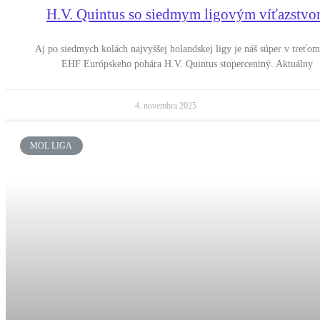
H.V. Quintus so siedmym ligovým víťazstv
Aj po siedmych kolách najvyššej holandskej ligy je náš súper v treťom
EHF Európskeho pohára H.V. Quintus stopercentný. Aktuálny
4. novembra 2025
MOL LIGA