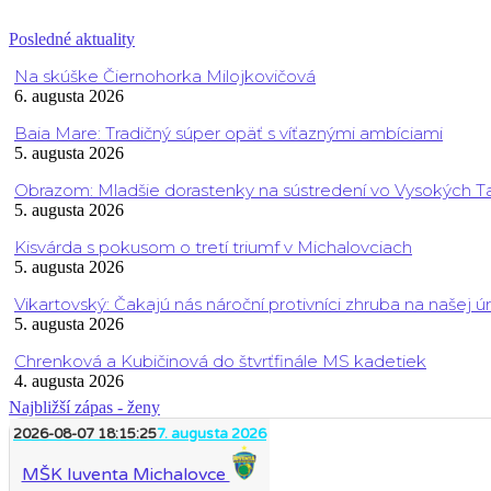
Posledné aktuality
Na skúške Čiernohorka Milojkovičová
6. augusta 2026
Baia Mare: Tradičný súper opäť s víťaznými ambíciami
5. augusta 2026
Obrazom: Mladšie dorastenky na sústredení vo Vysokých T
5. augusta 2026
Kisvárda s pokusom o tretí triumf v Michalovciach
5. augusta 2026
Vikartovský: Čakajú nás nároční protivníci zhruba na našej ú
5. augusta 2026
Chrenková a Kubičinová do štvrťfinále MS kadetiek
4. augusta 2026
Najbližší zápas - ženy
2026-08-07 18:15:25
7. augusta 2026
MŠK Iuventa Michalovce