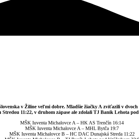
 Slovenska v Žiline veľmi dobre. Mladšie žiačky A zvíťazili v dv
ou Stredou 11:22, v druhom zápase ale zdolali TJ Baník Lehota po
MŠK Iuventa Michalovce A – HK AS Trenčín 16:14
MŠK Iuventa Michalovce A – MHL Bytča 19:7
MŠK Iuventa Michalovce B – HC DAC Dunajská Streda 11:22