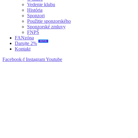
Vedenie klubu
História
Sponzori
Použitie sponzorského
Sponzorské zmluvy
FNPŠ
FANzóna
Darujte 2%
NOVÉ
Kontakt
Facebook-f
Instagram
Youtube