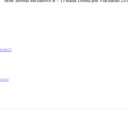
MŠK Iuventa Michalovce B – TJ Baník Lehota pod Vtáčnikom 23:
atrách
rovni