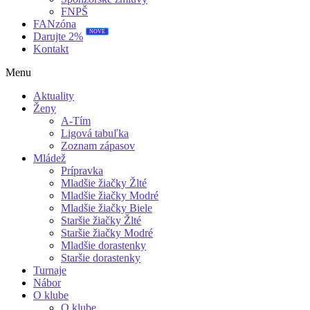
FNPŠ
FANzóna
Darujte 2%
NOVÉ
Kontakt
Menu
Aktuality
Ženy
A-Tím
Ligová tabuľka
Zoznam zápasov
Mládež
Prípravka
Mladšie žiačky Žlté
Mladšie žiačky Modré
Mladšie žiačky Biele
Staršie žiačky Žlté
Staršie žiačky Modré
Mladšie dorastenky
Staršie dorastenky
Turnaje
Nábor
O klube
O klube