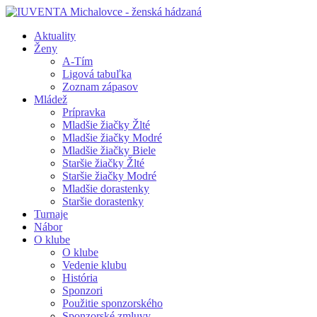
Aktuality
Ženy
A-Tím
Ligová tabuľka
Zoznam zápasov
Mládež
Prípravka
Mladšie žiačky Žlté
Mladšie žiačky Modré
Mladšie žiačky Biele
Staršie žiačky Žlté
Staršie žiačky Modré
Mladšie dorastenky
Staršie dorastenky
Turnaje
Nábor
O klube
O klube
Vedenie klubu
História
Sponzori
Použitie sponzorského
Sponzorské zmluvy