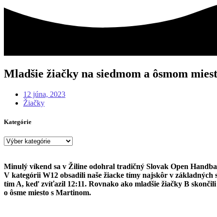
Mladšie žiačky na siedmom a ôsmom mies
12 júna, 2023
Žiačky
Kategórie
Kategórie
Minulý víkend sa v Žiline odohral tradičný Slovak Open Handball
V kategórii W12 obsadili naše žiacke tímy najskôr v základných s
tím A, keď zvíťazil 12:11. Rovnako ako mladšie žiačky B skončili 
o ôsme miesto s Martinom.