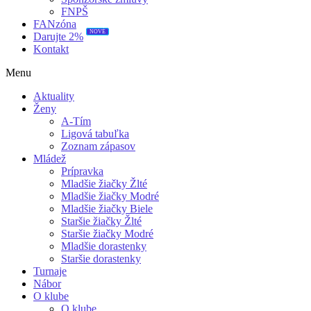
FNPŠ
FANzóna
NOVÉ
Darujte 2%
Kontakt
Menu
Aktuality
Ženy
A-Tím
Ligová tabuľka
Zoznam zápasov
Mládež
Prípravka
Mladšie žiačky Žlté
Mladšie žiačky Modré
Mladšie žiačky Biele
Staršie žiačky Žlté
Staršie žiačky Modré
Mladšie dorastenky
Staršie dorastenky
Turnaje
Nábor
O klube
O klube