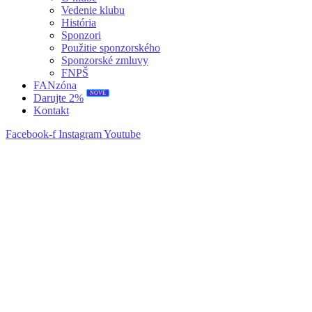
Vedenie klubu
História
Sponzori
Použitie sponzorského
Sponzorské zmluvy
FNPŠ
FANzóna
NOVÉ
Darujte 2%
Kontakt
Facebook-f
Instagram
Youtube