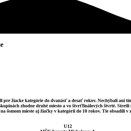
te
 pre žiacke kategórie do dvanásť a desať rokov. Nechýbali ani tím
kupinách zhodne druhé miesto a vo štvrťfinálových štvrté. Stretli 
na ôsmom mieste aj žiačky v kategórii do 10 rokov. Tie obsadili v z
U12