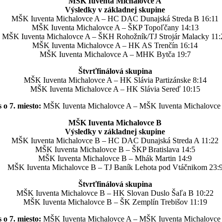
MŠK Iuventa Michalovce A
Výsledky v základnej skupine
MŠK Iuventa Michalovce A – HC DAC Dunajská Streda B 16:11
MŠK Iuventa Michalovce A – ŠKP Topoľčany 14:13
MŠK Iuventa Michalovce A – ŠKH Rohožník/TJ Strojár Malacky 11:
MŠK Iuventa Michalovce A – HK AS Trenčín 16:14
MŠK Iuventa Michalovce A – MHK Bytča 19:7
Štvrťfinálová skupina
MŠK Iuventa Michalovce A – HK Slávia Partizánske 8:14
MŠK Iuventa Michalovce A – HK Slávia Sereď 10:15
 o 7. miesto:
MŠK Iuventa Michalovce A – MŠK Iuventa Michalovce 
MŠK Iuventa Michalovce B
Výsledky v základnej skupine
MŠK Iuventa Michalovce B – HC DAC Dunajská Streda A 11:22
MŠK Iuventa Michalovce B – ŠKP Bratislava 14:5
MŠK Iuventa Michalovce B – Mhák Martin 14:9
MŠK Iuventa Michalovce B – TJ Baník Lehota pod Vtáčnikom 23:
Štvrťfinálová skupina
MŠK Iuventa Michalovce B – HK Slovan Duslo Šaľa B 10:22
MŠK Iuventa Michalovce B – ŠK Zemplín Trebišov 11:19
 o 7. miesto:
MŠK Iuventa Michalovce A – MŠK Iuventa Michalovce 