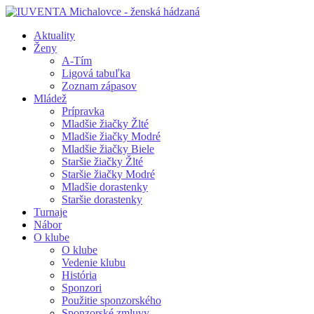
Aktuality
Ženy
A-Tím
Ligová tabuľka
Zoznam zápasov
Mládež
Prípravka
Mladšie žiačky Žlté
Mladšie žiačky Modré
Mladšie žiačky Biele
Staršie žiačky Žlté
Staršie žiačky Modré
Mladšie dorastenky
Staršie dorastenky
Turnaje
Nábor
O klube
O klube
Vedenie klubu
História
Sponzori
Použitie sponzorského
Sponzorské zmluvy