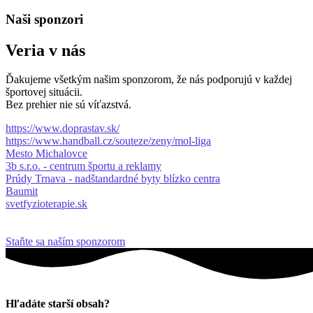
Naši sponzori
Veria v nás
Ďakujeme všetkým našim sponzorom, že nás podporujú v každej
športovej situácii.
Bez prehier nie sú víťazstvá.
https://www.doprastav.sk/
https://www.handball.cz/souteze/zeny/mol-liga
Mesto Michalovce
3b s.r.o. - centrum športu a reklamy
Prúdy Trnava - nadštandardné byty blízko centra
Baumit
svetfyzioterapie.sk
Staňte sa naším sponzorom
Hľadáte starší obsah?