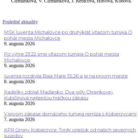
Čižmariková, V. Čižmariková, J. Rebičová, Hlivová, Kobová.
Posledné aktuality
MŠK Iuventa Michalovce po druhýkrát víťazom turnaja O
pohár mesta Michalovce
9. augusta 2026
Po výhre 23:22 sme víťazom turnaja O pohár mesta
Michalovce
9. augusta 2026
Iuventa rozdrvila Baia Mare 35:26 a je na prvom mieste
8. augusta 2026
Kadetky zdolali Maďarsko. Dva góly Chrenkovej,
Kubičinová najlepšou hráčkou zápasu
8. augusta 2026
V prvom zápase domáceho turnaja remíza s Kobierzycami
7. augusta 2026
KPR Gminy Kobierzyce: Tvrdý oriešok od našich severných
susedov