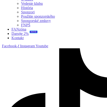
Vedenie klubu
História
Sponzori
Použitie sponzorského
Sponzorské zmluvy
FNPŠ
FANzóna
NOVÉ
Darujte 2%
Kontakt
Facebook-f
Instagram
Youtube