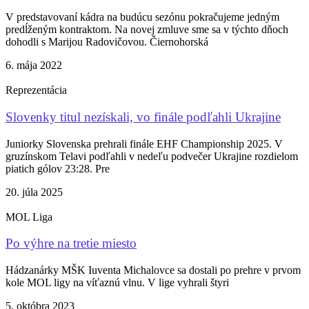
V predstavovaní kádra na budúcu sezónu pokračujeme jedným
predĺženým kontraktom. Na novej zmluve sme sa v týchto dňoch
dohodli s Marijou Radovičovou. Čiernohorská
6. mája 2022
Reprezentácia
Slovenky titul nezískali, vo finále podľahli Ukrajine
Juniorky Slovenska prehrali finále EHF Championship 2025. V
gruzínskom Telavi podľahli v nedeľu podvečer Ukrajine rozdielom
piatich gólov 23:28. Pre
20. júla 2025
MOL Liga
Po výhre na tretie miesto
Hádzanárky MŠK Iuventa Michalovce sa dostali po prehre v prvom
kole MOL ligy na víťaznú vlnu. V lige vyhrali štyri
5. októbra 2023