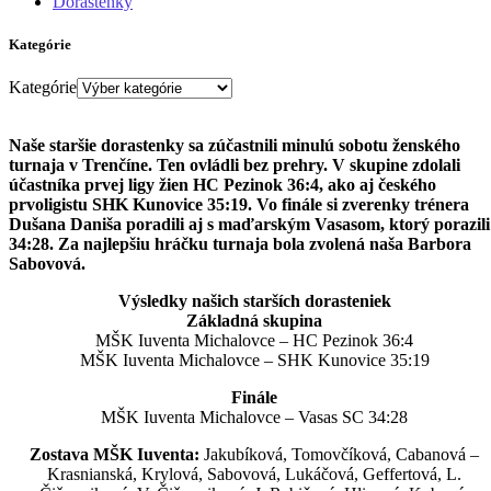
Dorastenky
Kategórie
Kategórie
Naše staršie dorastenky sa zúčastnili minulú sobotu ženského
turnaja v Trenčíne. Ten ovládli bez prehry. V skupine zdolali
účastníka prvej ligy žien HC Pezinok 36:4, ako aj českého
prvoligistu SHK Kunovice 35:19. Vo finále si zverenky trénera
Dušana Daniša poradili aj s maďarským Vasasom, ktorý porazili
34:28. Za najlepšiu hráčku turnaja bola zvolená naša Barbora
Sabovová.
Výsledky našich starších dorasteniek
Základná skupina
MŠK Iuventa Michalovce – HC Pezinok 36:4
MŠK Iuventa Michalovce – SHK Kunovice 35:19
Finále
MŠK Iuventa Michalovce – Vasas SC 34:28
Zostava MŠK Iuventa:
Jakubíková, Tomovčíková, Cabanová –
Krasnianská, Krylová, Sabovová, Lukáčová, Geffertová, L.