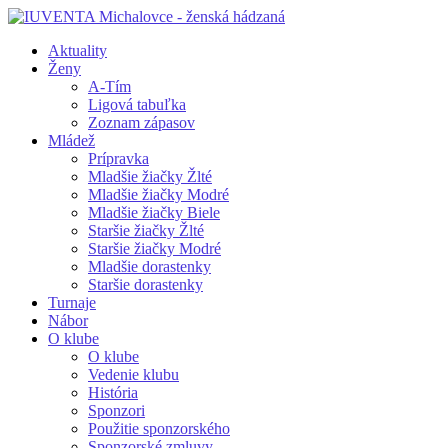
Aktuality
Ženy
A-Tím
Ligová tabuľka
Zoznam zápasov
Mládež
Prípravka
Mladšie žiačky Žlté
Mladšie žiačky Modré
Mladšie žiačky Biele
Staršie žiačky Žlté
Staršie žiačky Modré
Mladšie dorastenky
Staršie dorastenky
Turnaje
Nábor
O klube
O klube
Vedenie klubu
História
Sponzori
Použitie sponzorského
Sponzorské zmluvy