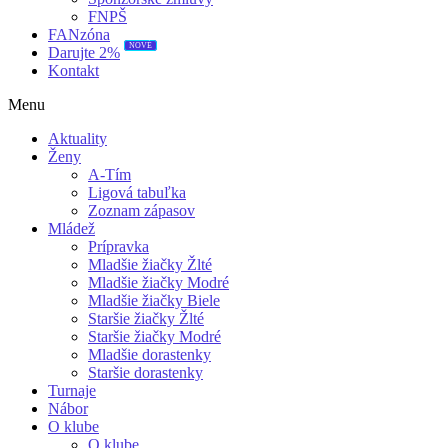
FNPŠ
FANzóna
NOVÉ
Darujte 2%
Kontakt
Menu
Aktuality
Ženy
A-Tím
Ligová tabuľka
Zoznam zápasov
Mládež
Prípravka
Mladšie žiačky Žlté
Mladšie žiačky Modré
Mladšie žiačky Biele
Staršie žiačky Žlté
Staršie žiačky Modré
Mladšie dorastenky
Staršie dorastenky
Turnaje
Nábor
O klube
O klube