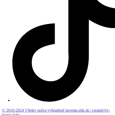
© 2010-2024 Všetky práva vyhradené iuventa-zhk.sk | created by:
biznis.help