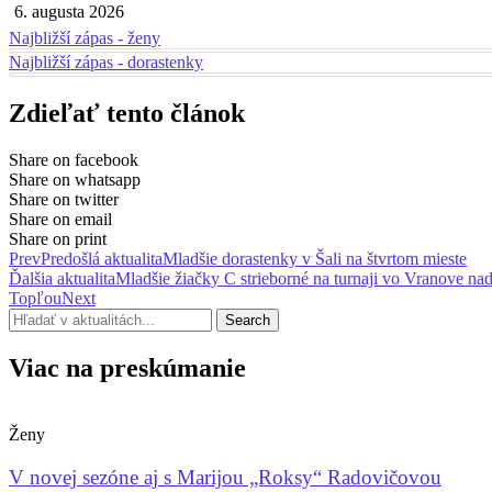
6. augusta 2026
Najbližší zápas - ženy
Najbližší zápas - dorastenky
Zdieľať tento článok
Share on facebook
Share on whatsapp
Share on twitter
Share on email
Share on print
Prev
Predošlá aktualita
Mladšie dorastenky v Šali na štvrtom mieste
Ďalšia aktualita
Mladšie žiačky C strieborné na turnaji vo Vranove na
Topľou
Next
Search
Viac na preskúmanie
Ženy
V novej sezóne aj s Marijou „Roksy“ Radovičovou