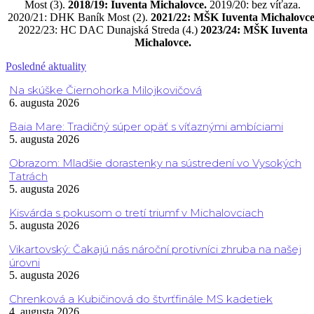
Most (3).
2018/19: Iuventa Michalovce.
2019/20: bez víťaza.
2020/21: DHK Baník Most (2).
2021/22: MŠK Iuventa Michalovce
2022/23: HC DAC Dunajská Streda (4.)
2023/24: MŠK Iuventa
Michalovce.
Posledné aktuality
Na skúške Čiernohorka Milojkovičová
6. augusta 2026
Baia Mare: Tradičný súper opäť s víťaznými ambíciami
5. augusta 2026
Obrazom: Mladšie dorastenky na sústredení vo Vysokých
Tatrách
5. augusta 2026
Kisvárda s pokusom o tretí triumf v Michalovciach
5. augusta 2026
Vikartovský: Čakajú nás nároční protivníci zhruba na našej
úrovni
5. augusta 2026
Chrenková a Kubičinová do štvrťfinále MS kadetiek
4. augusta 2026