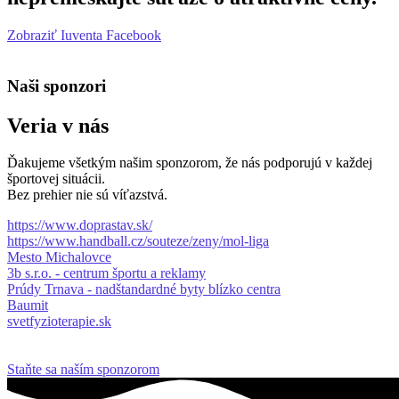
Zobraziť Iuventa Facebook
Naši sponzori
Veria v nás
Ďakujeme všetkým našim sponzorom, že nás podporujú v každej
športovej situácii.
Bez prehier nie sú víťazstvá.
https://www.doprastav.sk/
https://www.handball.cz/souteze/zeny/mol-liga
Mesto Michalovce
3b s.r.o. - centrum športu a reklamy
Prúdy Trnava - nadštandardné byty blízko centra
Baumit
svetfyzioterapie.sk
Staňte sa naším sponzorom