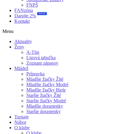
FNPŠ
FANzóna
NOVÉ
Darujte 2%
Kontakt
Menu
Aktuality
Ženy
A-Tím
Ligová tabuľka
Zoznam zápasov
Mládež
Prípravka
Mladšie žiačky Žlté
Mladšie žiačky Modré
Mladšie žiačky Biele
Staršie žiačky Žlté
Staršie žiačky Modré
Mladšie dorastenky
Staršie dorastenky
Turnaje
Nábor
O klube
O klube