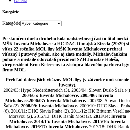
Galéria
Kategórie
Kategórie
Po skončení duelu druhého kola nadstavbovej časti o titul medzi
MŠK Iuventa Michalovce a HC DAC Dunajská Streda (29:29) si
víťaz 22.ročníka MOL ligy MŠK Iuventa Michalovce prebral
víťazný i putovný pohár, ako aj zlaté medaily. Michalovčankám
poháre a medaile odovzdali prezident SZH Jaroslav Holeša,
viceprezident Erno Kelecsenyi a zástupca hlavného partnera ligy
firmy MOL.
Prehľad doterajších víťazov MOL ligy (v zátvorke umiestnenie
Iuventy).
2002/03: Hypo Niederösterreich (3). 2003/04: Slovan Duslo Šaľa (4)
2004/05: Iuventa Michalovce. 2005/06: Iuventa
Michalovce.2006/07: Iuventa Michalovce.
2007/08: Slovan Duslo
Šaľa (2).
2008/09: Iuventa Michalovce.
2009/10: DHC Slavia Prah
(6). 2010/11: DHC Slavia Praha (2). 2011/12: HK Britterm Veselí na
Moravou (2). 2012/13: DHK Baník Most (2).
2013/14: Iuventa
Michalovce. 2014/15: Iuventa Michalovce. 2015/16: Iuventa
Michalovce. 2016/17: Iuventa Michalovce.
2017/18: DHK Baník