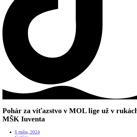
Pohár za víťazstvo v MOL lige už v rukác
MŠK Iuventa
6 mája, 2024