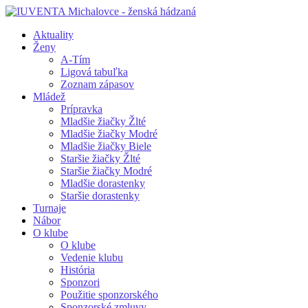
Aktuality
Ženy
A-Tím
Ligová tabuľka
Zoznam zápasov
Mládež
Prípravka
Mladšie žiačky Žlté
Mladšie žiačky Modré
Mladšie žiačky Biele
Staršie žiačky Žlté
Staršie žiačky Modré
Mladšie dorastenky
Staršie dorastenky
Turnaje
Nábor
O klube
O klube
Vedenie klubu
História
Sponzori
Použitie sponzorského
Sponzorské zmluvy