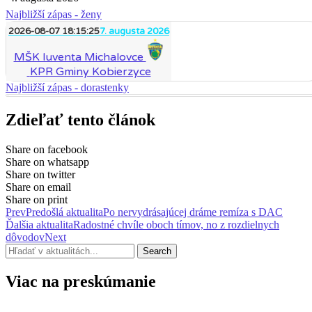
Najbližší zápas - ženy
2026-08-07 18:15:25
7. augusta 2026
MŠK Iuventa Michalovce
KPR Gminy Kobierzyce
Najbližší zápas - dorastenky
Zdieľať tento článok
Share on facebook
Share on whatsapp
Share on twitter
Share on email
Share on print
Prev
Predošlá aktualita
Po nervydrásajúcej dráme remíza s DAC
Ďalšia aktualita
Radostné chvíle oboch tímov, no z rozdielnych
dôvodov
Next
Search
Viac na preskúmanie