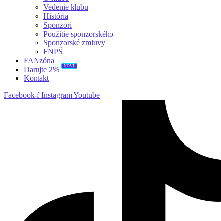
Vedenie klubu
História
Sponzori
Použitie sponzorského
Sponzorské zmluvy
FNPŠ
FANzóna
NOVÉ
Darujte 2%
Kontakt
Facebook-f
Instagram
Youtube