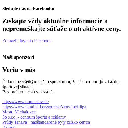
Sledujte nás na Facebooku
Získajte vždy aktuálne informácie a
nepremeškajte súťaže o atraktívne ceny.
Zobraziť Iuventa Facebook
Naši sponzori
Veria v nás
Ďakujeme všetkým našim sponzorom, že nás podporujú v každej
športovej situácii.
Bez prehier nie sú víťazstvá.
https://www.doprastav.sk/
https://www.handball.cz/souteze/zeny/mol-liga
Mesto Michalovce
3b s.r.o. - centrum športu a reklamy
Prúdy Trnava - nadštandardné byty blízko centra
Baumit