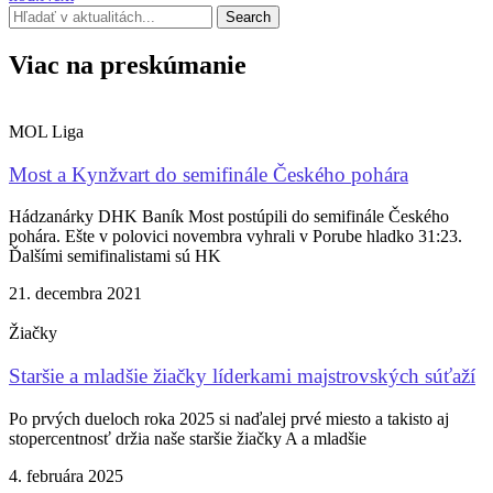
Search
Viac na preskúmanie
MOL Liga
Most a Kynžvart do semifinále Českého pohára
Hádzanárky DHK Baník Most postúpili do semifinále Českého
pohára. Ešte v polovici novembra vyhrali v Porube hladko 31:23.
Ďalšími semifinalistami sú HK
21. decembra 2021
Žiačky
Staršie a mladšie žiačky líderkami majstrovských súťaží
Po prvých dueloch roka 2025 si naďalej prvé miesto a takisto aj
stopercentnosť držia naše staršie žiačky A a mladšie
4. februára 2025