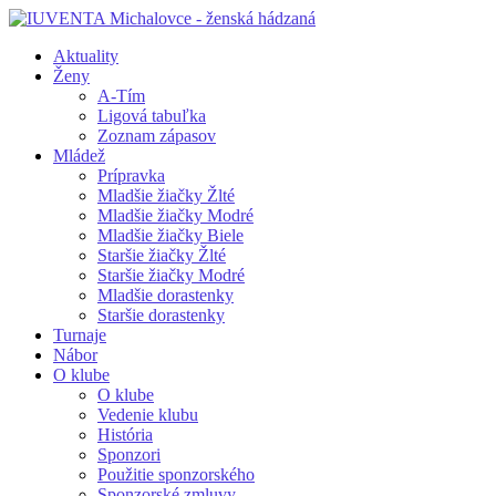
Aktuality
Ženy
A-Tím
Ligová tabuľka
Zoznam zápasov
Mládež
Prípravka
Mladšie žiačky Žlté
Mladšie žiačky Modré
Mladšie žiačky Biele
Staršie žiačky Žlté
Staršie žiačky Modré
Mladšie dorastenky
Staršie dorastenky
Turnaje
Nábor
O klube
O klube
Vedenie klubu
História
Sponzori
Použitie sponzorského
Sponzorské zmluvy