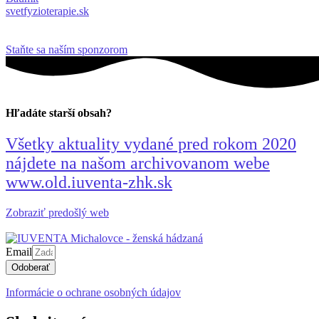
svetfyzioterapie.sk
Staňte sa naším sponzorom
Hľadáte starší obsah?
Všetky aktuality vydané pred rokom 2020
nájdete na našom archivovanom webe
www.old.iuventa-zhk.sk
Zobraziť predošlý web
Email
Odoberať
Informácie o ochrane osobných údajov