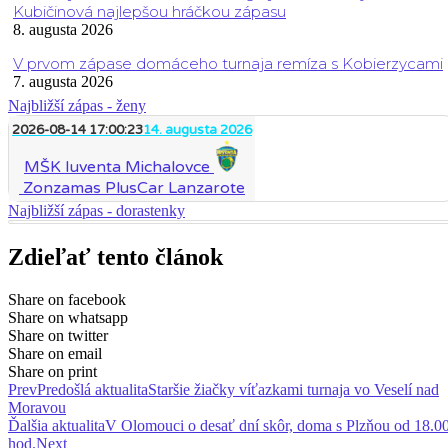
Kubičinová najlepšou hráčkou zápasu
8. augusta 2026
V prvom zápase domáceho turnaja remíza s Kobierzycami
7. augusta 2026
Najbližší zápas - ženy
2026-08-14 17:00:23
14. augusta 2026
MŠK Iuventa Michalovce
Zonzamas PlusCar Lanzarote
Najbližší zápas - dorastenky
Zdieľať tento článok
Share on facebook
Share on whatsapp
Share on twitter
Share on email
Share on print
Prev
Predošlá aktualita
Staršie žiačky víťazkami turnaja vo Veselí nad
Moravou
Ďalšia aktualita
V Olomouci o desať dní skôr, doma s Plzňou od 18.0
hod.
Next