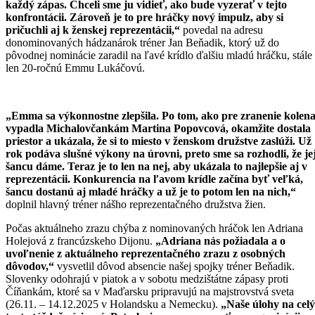
každý zápas. Chceli sme ju vidieť, ako bude vyzerať v tejto
konfrontácii. Zároveň je to pre hráčky nový impulz, aby si
pričuchli aj k ženskej reprezentácii,“
povedal na adresu
donominovaných hádzanárok tréner Jan Beňadik, ktorý už do
pôvodnej nominácie zaradil na ľavé krídlo ďalšiu mladú hráčku, stále
len 20-ročnú Emmu Lukáčovú.
„Emma sa výkonnostne zlepšila. Po tom, ako pre zranenie kolen
vypadla Michalovčankám Martina Popovcová, okamžite dostala
priestor a ukázala, že si to miesto v ženskom družstve zaslúži. Už
rok podáva slušné výkony na úrovni, preto sme sa rozhodli, že je
šancu dáme. Teraz je to len na nej, aby ukázala to najlepšie aj v
reprezentácii. Konkurencia na ľavom krídle začína byť veľká,
šancu dostanú aj mladé hráčky a už je to potom len na nich,“
doplnil hlavný tréner nášho reprezentačného družstva žien.
Počas aktuálneho zrazu chýba z nominovaných hráčok len Adriana
Holejová z francúzskeho Dijonu.
„Adriana nás požiadala a o
uvoľnenie z aktuálneho reprezentačného zrazu z osobných
dôvodov,“
vysvetlil dôvod absencie našej spojky tréner Beňadik.
Slovenky odohrajú v piatok a v sobotu medzištátne zápasy proti
Číňankám, ktoré sa v Maďarsku pripravujú na majstrovstvá sveta
(26.11. – 14.12.2025 v Holandsku a Nemecku).
„Naše úlohy na celý