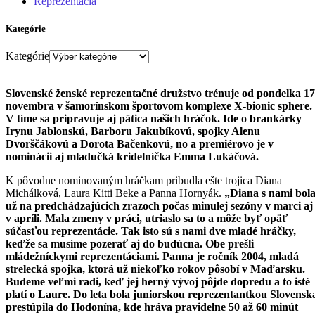
Reprezentácia
Kategórie
Kategórie
Slovenské ženské reprezentačné družstvo trénuje od pondelka 17
novembra v šamorínskom športovom komplexe X-bionic sphere.
V tíme sa pripravuje aj pätica našich hráčok. Ide o brankárky
Irynu Jablonskú, Barboru Jakubíkovú, spojky Alenu
Dvorščákovú a Dorota Bačenkovú, no a premiérovo je v
nominácii aj mladučká kridelníčka Emma Lukáčová.
K pôvodne nominovaným hráčkam pribudla ešte trojica Diana
Michálková, Laura Kitti Beke a Panna Hornyák.
„Diana s nami bol
už na predchádzajúcich zrazoch počas minulej sezóny v marci aj
v apríli. Mala zmeny v práci, utriaslo sa to a môže byť opäť
súčasťou reprezentácie. Tak isto sú s nami dve mladé hráčky,
keďže sa musíme pozerať aj do budúcna. Obe prešli
mládežníckymi reprezentáciami. Panna je ročník 2004, mladá
strelecká spojka, ktorá už niekoľko rokov pôsobí v Maďarsku.
Budeme veľmi radi, keď jej herný vývoj pôjde dopredu a to isté
platí o Laure. Do leta bola juniorskou reprezentantkou Slovensk
prestúpila do Hodonína, kde hráva pravidelne 50 až 60 minút