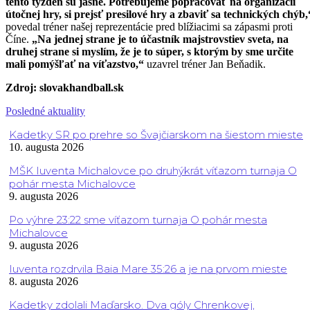
tento týždeň sú jasné. Potrebujeme popracovať na organizácii
útočnej hry, si prejsť presilové hry a zbaviť sa technických chýb,
povedal tréner našej reprezentácie pred blížiacimi sa zápasmi proti
Číne.
„Na jednej strane je to účastník majstrovstiev sveta, na
druhej strane si myslím, že je to súper, s ktorým by sme určite
mali pomýšľať na víťazstvo,“
uzavrel tréner Jan Beňadik.
Zdroj: slovakhandball.sk
Posledné aktuality
Kadetky SR po prehre so Švajčiarskom na šiestom mieste
10. augusta 2026
MŠK Iuventa Michalovce po druhýkrát víťazom turnaja O
pohár mesta Michalovce
9. augusta 2026
Po výhre 23:22 sme víťazom turnaja O pohár mesta
Michalovce
9. augusta 2026
Iuventa rozdrvila Baia Mare 35:26 a je na prvom mieste
8. augusta 2026
Kadetky zdolali Maďarsko. Dva góly Chrenkovej,