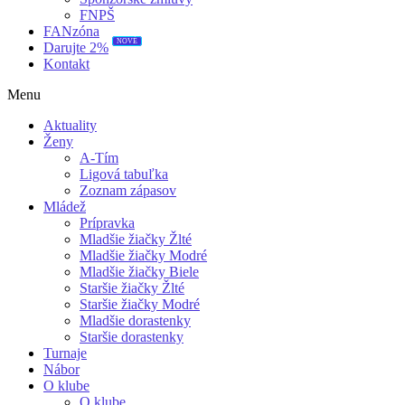
FNPŠ
FANzóna
Darujte 2%
NOVÉ
Kontakt
Menu
Aktuality
Ženy
A-Tím
Ligová tabuľka
Zoznam zápasov
Mládež
Prípravka
Mladšie žiačky Žlté
Mladšie žiačky Modré
Mladšie žiačky Biele
Staršie žiačky Žlté
Staršie žiačky Modré
Mladšie dorastenky
Staršie dorastenky
Turnaje
Nábor
O klube
O klube