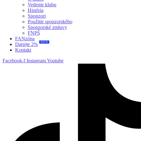
Vedenie klubu
História
Sponzori
Použitie sponzorského
Sponzorské zmluvy
FNPŠ
FANzóna
NOVÉ
Darujte 2%
Kontakt
Facebook-f
Instagram
Youtube