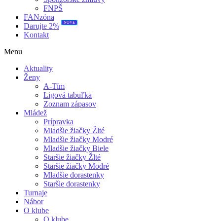
FNPŠ
FANzóna
NOVÉ
Darujte 2%
Kontakt
Menu
Aktuality
Ženy
A-Tím
Ligová tabuľka
Zoznam zápasov
Mládež
Prípravka
Mladšie žiačky Žlté
Mladšie žiačky Modré
Mladšie žiačky Biele
Staršie žiačky Žlté
Staršie žiačky Modré
Mladšie dorastenky
Staršie dorastenky
Turnaje
Nábor
O klube
O klube