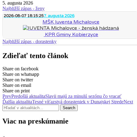
5. augusta 2026
Najbližší zápas - ženy
2026-08-07 18:15:25
7. augusta 2026
MŠK Iuventa Michalovce
KPR Gminy Kobierzyce
Najbližší zápas - dorastenky
Zdieľať tento článok
Share on facebook
Share on whatsapp
Share on twitter
Share on email
Share on print
Prev
Predošlá aktualita
Slavii majú za minulú sezónu čo vracať
Ďalšia aktualita
Tesné víťazstvá dorasteniek v Dunajskej Strede
Next
Search
Viac na preskúmanie