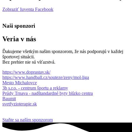
Zobraziť Iuventa Facebook
Naši sponzori
Veria v nás
Ďakujeme všetkým našim sponzorom, že nás podporujú v každej
športovej situácii.
Bez prehier nie sú víťazstvá.
https://www.doprastav.sk/
https://www.handball.cz/souteze/zeny/mol-liga
Mesto Michalovce
3b s.r.o. - centrum športu a reklamy
Prúdy Trnava - nadštandardné byty blízko centra
Baumit
svetfyzioterapie.sk
Staňte sa naším sponzorom