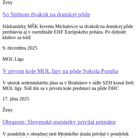
Ženy
So Splitom dvakrát na domácej pôde
Hádzanárky MŠK Iuventa Michalovce sa dvakrát na domácej pôde
predstavia aj v osemfinále EHF Európskeho pohára. Po dohode
klubov sa totiž
9. decembra 2025
MOL Liga
V prvom kole MOL ligy na pôde Sokola Poruba
V utorok sedemnásteho júna sa v Bratislave v sídle SZH konal žreb
MOL ligy. Náš tím sa v prvom kole predstaví na pôde DHC
17. júna 2025
Ženy
Obrazom: Slovenské majsterky privítal primátor
V pondelok v obradnej sieti Mestského úradu privítal v pondelok