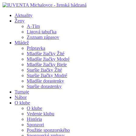
Aktuality
Ženy
A-Tím
Ligová tabuľka
Zoznam zápasov
Mládež
Prípravka
Mladšie žiačky Žlté
Mladšie žiačky Modré
Mladšie žiačky Biele
Staršie žiačky Žlté
Staršie žiačky Modré
Mladšie dorastenky
Staršie dorastenky
Turnaje
Nábor
O klube
O klube
Vedenie klubu
História
Sponzori
Použitie sponzorského
Sponzorské zmluvy