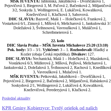
MŠK IUVENTA:
Jablonská, Jakubiková – Dvorščáková 1,
Pejovičová 3, Biegerová 3, M. Paľová 2, Bačenková 2, Miljaničová
3/2, Soskyda 3, Wollingerová, E. Lukáčová, Kowaliková,
Kneževičová 1, Klučková 3, Sabovová.
DHC SLAVIA:
Bazovič, Malá 1 – Holečková 6, Franková 2,
Vostarková 6/1, Zimová 1, Míšová 6, Melicharová 1, Jankulowská 3/
Doležalová 3, Švihnosová, Vavroušková 1, Muláčová 1,
Schreibmeierová 1.
22. kolo
DHC Slavia Praha – MŠK Iuventa Michalovce 25:20 (13:10)
Pok. hody:
3/3 – 3/1.
Vylúčené:
3 – 1.
Rozhodovali:
Hladký a
Kozler (obaja Česká republika).
Divákov:
127.
DHC SLAVIA:
Nechanická, Malá 1 – Holečková 2, Mazánková,
Vostárková 6/3, Müllerová 2, Míšová, Pejšová, Melicharová 1,
Jankulovská 2, Doležalová 3, Švihnosová 2, Rachová 1, Knedlíkov
3, Vavroušková 1, Mulačová 1.
MŠK IUVENTA:
Petkovská, Jakubíková – Dvorščáková 1,
Pejovićová 2, Biegerová 2, Bačenková 2, Miljaničová, Habánková 2
Soskydová 2/1, Wollingerová 2, Lukáčová 4, Kowaliková,
Kneževičová, Perederyjová 1, Klučková 2.
Posledné aktuality
KPR Gminy Kobierzyce: Tvrdý oriešok od našich