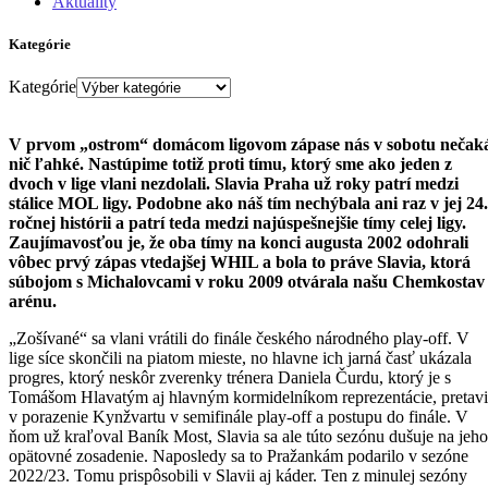
Aktuality
Kategórie
Kategórie
V prvom „ostrom“ domácom ligovom zápase nás v sobotu nečak
nič ľahké. Nastúpime totiž proti tímu, ktorý sme ako jeden z
dvoch v lige vlani nezdolali. Slavia Praha už roky patrí medzi
stálice MOL ligy. Podobne ako náš tím nechýbala ani raz v jej 24.
ročnej histórii a patrí teda medzi najúspešnejšie tímy celej ligy.
Zaujímavosťou je, že oba tímy na konci augusta 2002 odohrali
vôbec prvý zápas vtedajšej WHIL a bola to práve Slavia, ktorá
súbojom s Michalovcami v roku 2009 otvárala našu Chemkostav
arénu.
„Zošívané“ sa vlani vrátili do finále českého národného play-off. V
lige síce skončili na piatom mieste, no hlavne ich jarná časť ukázala
progres, ktorý neskôr zverenky trénera Daniela Čurdu, ktorý je s
Tomášom Hlavatým aj hlavným kormidelníkom reprezentácie, pretavi
v porazenie Kynžvartu v semifinále play-off a postupu do finále. V
ňom už kraľoval Baník Most, Slavia sa ale túto sezónu dušuje na jeho
opätovné zosadenie. Naposledy sa to Pražankám podarilo v sezóne
2022/23. Tomu prispôsobili v Slavii aj káder. Ten z minulej sezóny