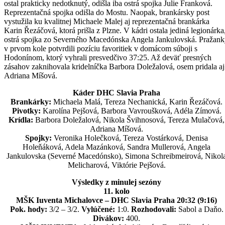
ostal prakticky nedotknutý, odišla iba ostrá spojka Julie Franková.
Reprezentačná spojka odišla do Mostu. Naopak, brankársky post
vystužila ku kvalitnej Michaele Malej aj reprezentačná brankárka
Karin Řezáčová, ktorá prišla z Plzne. V kádri ostala jediná legionárka
ostrá spojka zo Severného Macedónska Angela Jankulovská. Pražan
v prvom kole potvrdili pozíciu favoritiek v domácom súboji s
Hodonínom, ktorý vyhrali presvedčivo 37:25. Až deväť presných
zásahov zaknihovala kridelníčka Barbora Doležalová, osem pridala aj
Adriana Míšová.
Káder DHC Slavia Praha
Brankárky:
Michaela Malá, Tereza Nechanická, Karin Řezáčová.
Pivotky:
Karolína Pejšová, Barbora Vavroušková, Adéla Zímová.
Krídla:
Barbora Doležalová, Nikola Švihnosová, Tereza Mulačová,
Adriana Míšová.
Spojky:
Veronika Holečková, Tereza Vostárková, Denisa
Holeňáková, Adela Mazánková, Sandra Mullerová, Angela
Jankulovska (Severné Macedónsko), Simona Schreibmeirová, Nikol
Melicharová, Viktórie Pejšová.
Výsledky z minulej sezóny
11. kolo
MŠK Iuventa Michalovce – DHC Slavia Praha 20:32 (9:16)
Pok. hody:
3/2 – 3/2.
Vylúčené:
1:0.
Rozhodovali:
Sabol a Daňo.
Divákov:
400.