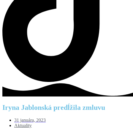
Iryna Jablonská predĺžila zmluvu
31 januára, 2023
Aktuality