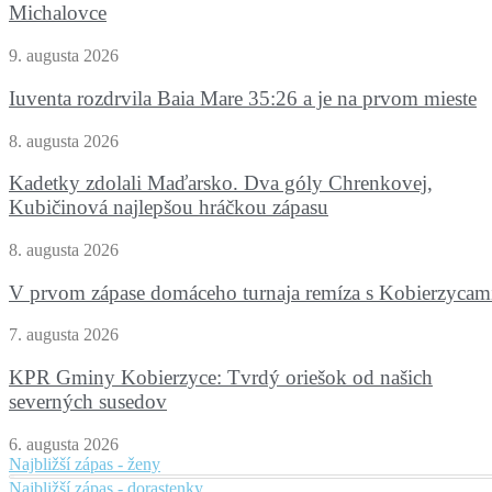
Michalovce
9. augusta 2026
Iuventa rozdrvila Baia Mare 35:26 a je na prvom mieste
8. augusta 2026
Kadetky zdolali Maďarsko. Dva góly Chrenkovej,
Kubičinová najlepšou hráčkou zápasu
8. augusta 2026
V prvom zápase domáceho turnaja remíza s Kobierzycam
7. augusta 2026
KPR Gminy Kobierzyce: Tvrdý oriešok od našich
severných susedov
6. augusta 2026
Najbližší zápas - ženy
Najbližší zápas - dorastenky