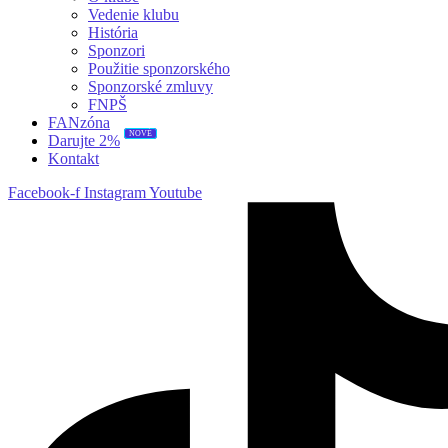
Vedenie klubu
História
Sponzori
Použitie sponzorského
Sponzorské zmluvy
FNPŠ
FANzóna
NOVÉ
Darujte 2%
Kontakt
Facebook-f
Instagram
Youtube