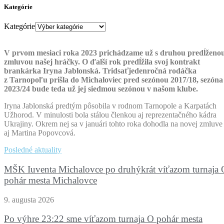
Kategórie
Kategórie
V prvom mesiaci roka 2023 prichádzame už s druhou predĺženo
zmluvou našej hráčky. O ďalší rok predĺžila svoj kontrakt
brankárka Iryna Jablonská. Tridsaťjedenročná rodáčka
z Tarnopoľu prišla do Michaloviec pred sezónou 2017/18, sezóna
2023/24 bude teda už jej siedmou sezónou v našom klube.
Iryna Jablonská predtým pôsobila v rodnom Tarnopole a Karpatách
Užhorod. V minulosti bola stálou členkou aj reprezentačného kádra
Ukrajiny. Okrem nej sa v januári tohto roka dohodla na novej zmluve
aj Martina Popovcová.
Posledné aktuality
MŠK Iuventa Michalovce po druhýkrát víťazom turnaja 
pohár mesta Michalovce
9. augusta 2026
Po výhre 23:22 sme víťazom turnaja O pohár mesta