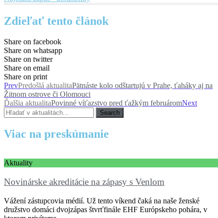
Zdieľať tento článok
Share on facebook
Share on whatsapp
Share on twitter
Share on email
Share on print
Prev
Predošlá aktualita
Pätnáste kolo odštartujú v Prahe, ťaháky aj na
Žitnom ostrove či Olomouci
Ďalšia aktualita
Povinné víťazstvo pred ťažkým februárom
Next
Search
Viac na preskúmanie
Aktuality
Novinárske akreditácie na zápasy s Venlom
Vážení zástupcovia médií. Už tento víkend čaká na naše ženské
družstvo domáci dvojzápas štvrťfinále EHF Európskeho pohára, v