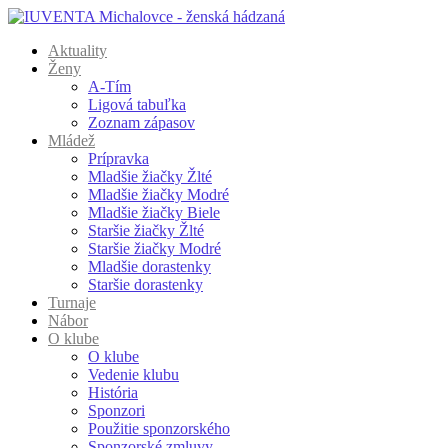
Aktuality
Ženy
A-Tím
Ligová tabuľka
Zoznam zápasov
Mládež
Prípravka
Mladšie žiačky Žlté
Mladšie žiačky Modré
Mladšie žiačky Biele
Staršie žiačky Žlté
Staršie žiačky Modré
Mladšie dorastenky
Staršie dorastenky
Turnaje
Nábor
O klube
O klube
Vedenie klubu
História
Sponzori
Použitie sponzorského
Sponzorské zmluvy