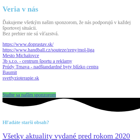
Veria v nás
Ďakujeme všetkým našim sponzorom, že nás podporujú v každej
športovej situácii.
Bez prehier nie sú víťazstvá.
https://www.doprastav.sk/
https://www.handball.cz/souteze/zeny/mol-liga
Mesto Michalovce
3b s.r.o. - centrum športu a reklamy
Prúdy Trnava - nadštandardné byty blízko centra
Baumit
svetfyzioterapie.sk
Staňte sa naším sponzorom
Hľadáte starší obsah?
Všetky aktuality vydané pred rokom 2020