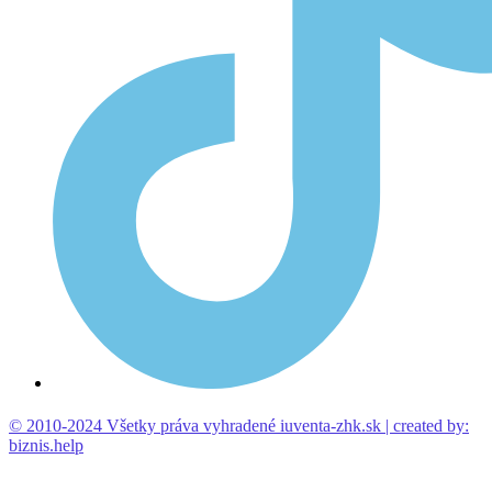
© 2010-2024 Všetky práva vyhradené iuventa-zhk.sk | created by:
biznis.help