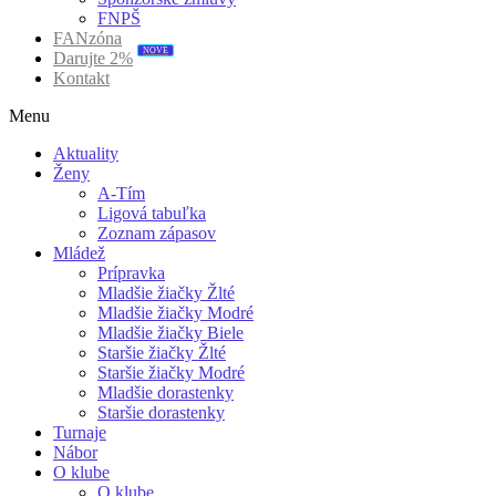
FNPŠ
FANzóna
NOVÉ
Darujte 2%
Kontakt
Menu
Aktuality
Ženy
A-Tím
Ligová tabuľka
Zoznam zápasov
Mládež
Prípravka
Mladšie žiačky Žlté
Mladšie žiačky Modré
Mladšie žiačky Biele
Staršie žiačky Žlté
Staršie žiačky Modré
Mladšie dorastenky
Staršie dorastenky
Turnaje
Nábor
O klube
O klube