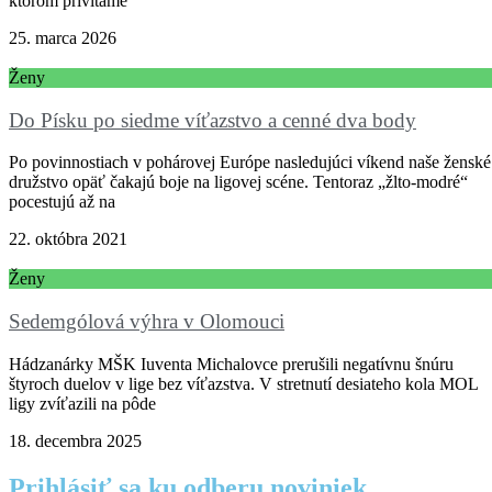
ktorom privítame
25. marca 2026
Ženy
Do Písku po siedme víťazstvo a cenné dva body
Po povinnostiach v pohárovej Európe nasledujúci víkend naše ženské
družstvo opäť čakajú boje na ligovej scéne. Tentoraz „žlto-modré“
pocestujú až na
22. októbra 2021
Ženy
Sedemgólová výhra v Olomouci
Hádzanárky MŠK Iuventa Michalovce prerušili negatívnu šnúru
štyroch duelov v lige bez víťazstva. V stretnutí desiateho kola MOL
ligy zvíťazili na pôde
18. decembra 2025
Prihlásiť sa ku odberu noviniek