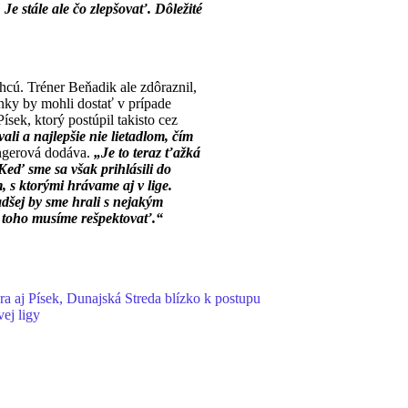
Je stále ale čo zlepšovať. Dôležité
cú. Tréner Beňadik ale zdôraznil,
nky by mohli dostať v prípade
ísek, ktorý postúpil takisto cez
li a najlepšie nie lietadlom, čím
ngerová dodáva.
„Je to teraz ťažká
eď sme sa však prihlásili do
, s ktorými hrávame aj v lige.
dšej by sme hrali s nejakým
 toho musíme rešpektovať.“
a aj Písek, Dunajská Streda blízko k postupu
vej ligy