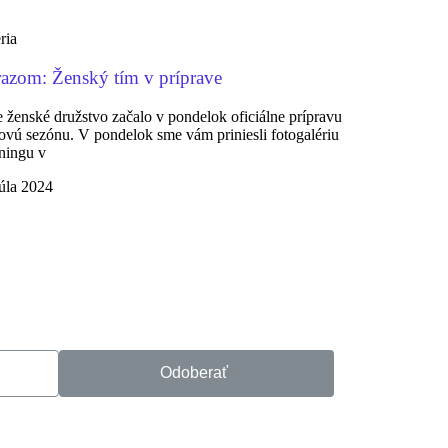
ria
azom: Ženský tím v príprave
 ženské družstvo začalo v pondelok oficiálne prípravu
ovú sezónu. V pondelok sme vám priniesli fotogalériu
éningu v
júla 2024
Odoberať