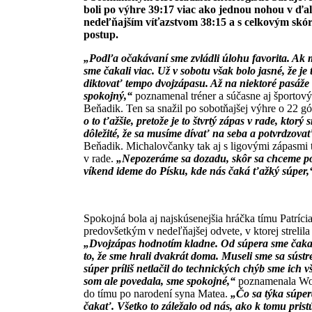
boli po výhre 39:17 viac ako jednou nohou v ďal
nedeľňajším víťazstvom 38:15 a s celkovým skóre
postup.
„Podľa očakávaní sme zvládli úlohu favorita. Ak
sme čakali viac. Už v sobotu však bolo jasné, že j
diktovať tempo dvojzápasu. Až na niektoré pasáž
spokojný,“
poznamenal tréner a súčasne aj športový
Beňadik. Ten sa snažil po sobotňajšej výhre o 22 
o to ťažšie, pretože je to štvrtý zápas v rade, ktorý
dôležité, že sa musíme dívať na seba a potvrdzovať
Beňadik. Michalovčanky tak aj s ligovými zápasmi 
v rade.
„Nepozeráme sa dozadu, skôr sa chceme p
víkend ideme do Písku, kde nás čaká ťažký súper,
Spokojná bola aj najskúsenejšia hráčka tímu Patríci
predovšetkým v nedeľňajšej odvete, v ktorej strelil
„Dvojzápas hodnotím kladne. Od súpera sme čakali 
to, že sme hrali dvakrát doma. Museli sme sa sústr
súper príliš netlačil do technických chýb sme ich
som ale povedala, sme spokojné,“
poznamenala Wolli
do tímu po narodení syna Matea.
„Čo sa týka súper
čakať. Všetko to záležalo od nás, ako k tomu pristú