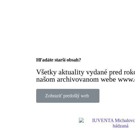
Hľadáte starší obsah?
Všetky aktuality vydané pred ro
našom archivovanom webe www.o
Zobraziť predošlý web