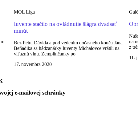
MOL Liga
Galé
Iuvente stačilo na ovládnutie šlágra dvadsať
Obr
minút
Naše
kym
na n
Bez Petra Dávida a pod vedením dočasného kouča Jána
z tr
Beňadika sa hádzanárky Iuventy Michalovce vrátili na
víťaznú vlnu. Zemplínčanky po
11. 
17. novembra 2020
k
svojej e-mailovej schránky