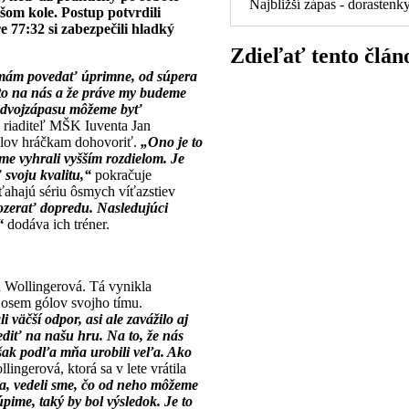
Najbližší zápas - dorastenk
šom kole. Postup potvrdili
 77:32 si zabezpečili hladký
Zdieľať tento člán
 mám povedať úprimne, od súpera
e to na nás a že práve my budeme
e dvojzápasu môžeme byť
 riaditeľ MŠK Iuventa Jan
gólov hráčkam dohovoriť.
„Ono je to
 sme vyhrali vyšším rozdielom. Je
 svoju kvalitu,“
pokračuje
ťahajú sériu ôsmych víťazstiev
ozerať dopredu. Nasledujúci
“
dodáva ich tréner.
a Wollingerová. Tá vynikla
a osem gólov svojho tímu.
väčší odpor, asi ale zavážilo aj
ediť na našu hru. Na to, že nás
 však podľa mňa urobili veľa. Ako
ngerová, ktorá sa v lete vrátila
a, vedeli sme, čo od neho môžeme
pime, taký by bol výsledok. Je to