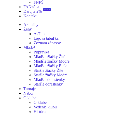
FNPŠ
FANzóna
Darujte 2%
NOVÉ
Kontakt
Aktuality
Ženy
A-Tím
Ligová tabuľka
Zoznam zápasov
Mládež
Prípravka
Mladšie žiačky Žlté
Mladšie žiačky Modré
Mladšie žiačky Biele
Staršie žiačky Žlté
Staršie žiačky Modré
Mladšie dorastenky
Staršie dorastenky
Turnaje
Nábor
O klube
O klube
Vedenie klubu
História