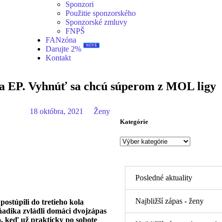
Sponzori
Použitie sponzorského
Sponzorské zmluvy
FNPŠ
FANzóna
Darujte 2%
NOVÉ
Kontakt
la EP. Vyhnúť sa chcú súperom z MOL ligy
18 októbra, 2021
Ženy
Kategórie
Posledné aktuality
Najbližší zápas - ženy
stúpili do tretieho kola
adika zvládli domáci dvojzápas
o, keď už prakticky po sobote