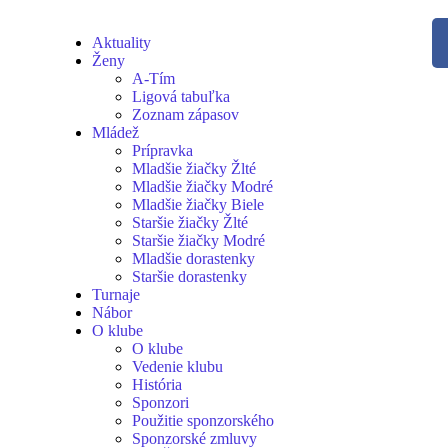
Aktuality
Ženy
A-Tím
Ligová tabuľka
Zoznam zápasov
Mládež
Prípravka
Mladšie žiačky Žlté
Mladšie žiačky Modré
Mladšie žiačky Biele
Staršie žiačky Žlté
Staršie žiačky Modré
Mladšie dorastenky
Staršie dorastenky
Turnaje
Nábor
O klube
O klube
Vedenie klubu
História
Sponzori
Použitie sponzorského
Sponzorské zmluvy