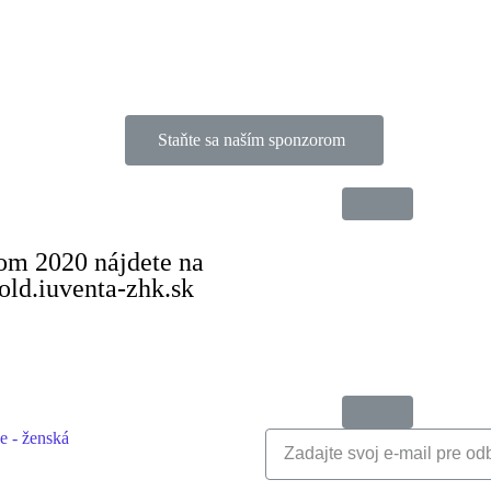
Staňte sa naším sponzorom
kom 2020 nájdete na
ld.iuventa-zhk.sk