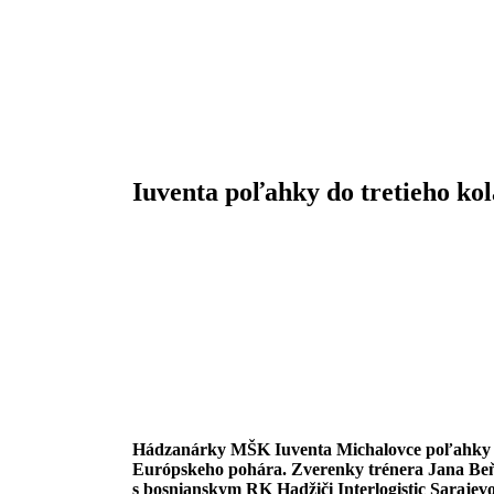
Iuventa poľahky do tretieho ko
Hádzanárky MŠK Iuventa Michalovce poľahky po
Európskeho pohára. Zverenky trénera Jana Beň
s bosnianskym RK Hadžiči Interlogistic Sarajev