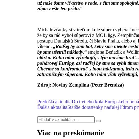
už naše ôsme víťazstvo v rade, s čím sme spokojné. 
zápasy ešte len prídu.“
Michalovčanky si v treťom kole súpera vyberať nech
že by sa rád vyhol súperovi z MOL ligy. Zemplínča
postupu Dunajskú Stredu, či Slaviu Praha, alebo aj P
víkend.
„Radšej by som bol, keby sme niekde cestova
by sme ušetrili náklady,“
smeje sa Beňadik a Wolli
otázka. Koho nám vyžrebujú, s tým musíme hrať. K
pohárovej Európy, asi radšej by sme sa vyhli tímom
Chceme sa konfrontovať s inou hádzanou, teda ra
zahraničným súperom. Koho nám však vyžrebujú,
Zdroj: Noviny Zemplína (Peter Brendza)
Predošlá aktualita
Do tretieho kola Európskeho pohár
Ďalšia aktualita
Staršie dorastenky naďalej lídrom pr
Viac na preskúmanie