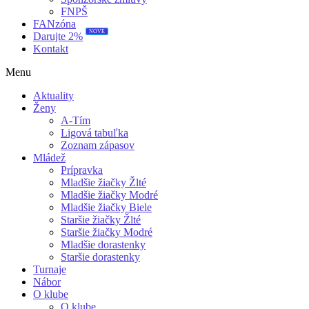
FNPŠ
FANzóna
NOVÉ
Darujte 2%
Kontakt
Menu
Aktuality
Ženy
A-Tím
Ligová tabuľka
Zoznam zápasov
Mládež
Prípravka
Mladšie žiačky Žlté
Mladšie žiačky Modré
Mladšie žiačky Biele
Staršie žiačky Žlté
Staršie žiačky Modré
Mladšie dorastenky
Staršie dorastenky
Turnaje
Nábor
O klube
O klube