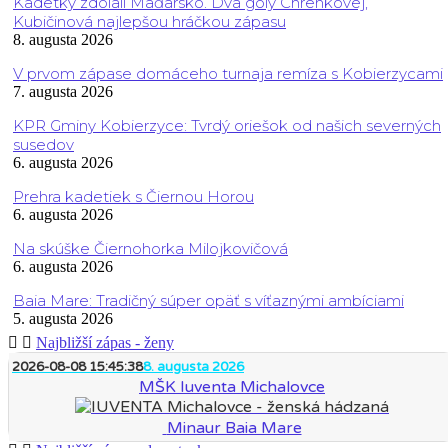
Kadetky zdolali Maďarsko. Dva góly Chrenkovej,
Kubičinová najlepšou hráčkou zápasu
8. augusta 2026
V prvom zápase domáceho turnaja remíza s Kobierzycami
7. augusta 2026
KPR Gminy Kobierzyce: Tvrdý oriešok od našich severných
susedov
6. augusta 2026
Prehra kadetiek s Čiernou Horou
6. augusta 2026
Na skúške Čiernohorka Milojkovičová
6. augusta 2026
Baia Mare: Tradičný súper opäť s víťaznými ambíciami
5. augusta 2026
Najbližší zápas - ženy
2026-08-08 15:45:38
8. augusta 2026
MŠK Iuventa Michalovce
Minaur Baia Mare