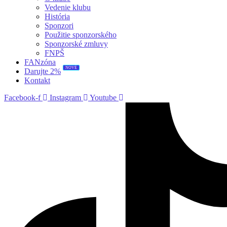
Vedenie klubu
História
Sponzori
Použitie sponzorského
Sponzorské zmluvy
FNPŠ
FANzóna
NOVÉ
Darujte 2%
Kontakt
Facebook-f
Instagram
Youtube