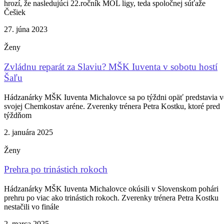
hrozí, že nasledujúci 22.ročník MOL ligy, teda spoločnej súťaže
Češiek
27. júna 2023
Ženy
Zvládnu reparát za Slaviu? MŠK Iuventa v sobotu hostí
Šaľu
Hádzanárky MŠK Iuventa Michalovce sa po týždni opäť predstavia 
svojej Chemkostav aréne. Zverenky trénera Petra Kostku, ktoré pred
týždňom
2. januára 2025
Ženy
Prehra po trinástich rokoch
Hádzanárky MŠK Iuventa Michalovce okúsili v Slovenskom pohári
prehru po viac ako trinástich rokoch. Zverenky trénera Petra Kostku
nestačili vo finále
2. marca 2025