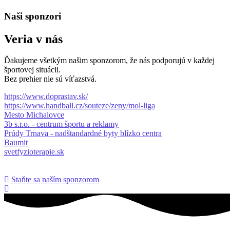
Naši sponzori
Veria v nás
Ďakujeme všetkým našim sponzorom, že nás podporujú v každej
športovej situácii.
Bez prehier nie sú víťazstvá.
https://www.doprastav.sk/
https://www.handball.cz/souteze/zeny/mol-liga
Mesto Michalovce
3b s.r.o. - centrum športu a reklamy
Prúdy Trnava - nadštandardné byty blízko centra
Baumit
svetfyzioterapie.sk
Staňte sa naším sponzorom