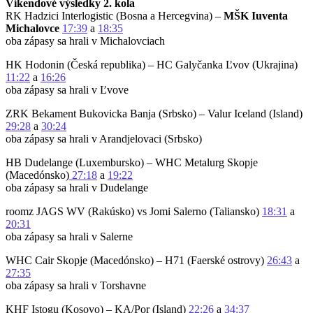
Víkendové výsledky 2. kola
RK Hadzici Interlogistic (Bosna a Hercegvina) –
MŠK Iuventa
Michalovce
17:39
a
18:35
oba zápasy sa hrali v Michalovciach
HK Hodonin (Česká republika) – HC Galyčanka Ľvov (Ukrajina)
11:22
a
16:26
oba zápasy sa hrali v Ľvove
ZRK Bekament Bukovicka Banja (Srbsko) – Valur Iceland (Island)
29:28
a
30:24
oba zápasy sa hrali v Arandjelovaci (Srbsko)
HB Dudelange (Luxembursko) – WHC Metalurg Skopje
(Macedónsko)
27:18
a
19:22
oba zápasy sa hrali v Dudelange
roomz JAGS WV (Rakúsko) vs Jomi Salerno (Taliansko)
18:31
a
20:31
oba zápasy sa hrali v Salerne
WHC Cair Skopje (Macedónsko) – H71 (Faerské ostrovy)
26:43
a
27:35
oba zápasy sa hrali v Torshavne
KHF Istogu (Kosovo) – KA/Por (Island)
22:26
a
34:37