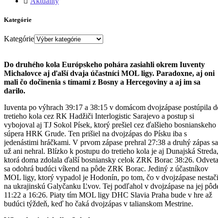
Aktuality
Kategórie
Kategórie
Do druhého kola Európskeho pohára zasiahli okrem Iuventy
Michalovce aj ďalší dvaja účastníci MOL ligy. Paradoxne, aj oni
mali čo dočinenia s tímami z Bosny a Hercegoviny a aj im sa
darilo.
Iuventa po výhrach 39:17 a 38:15 v domácom dvojzápase postúpila d
tretieho kola cez RK Hadžiči Interlogistic Sarajevo a postup si
vybojoval aj TJ Sokol Písek, ktorý prešiel cez ďalšieho bosnianskeho
súpera HRK Grude. Ten prišiel na dvojzápas do Písku iba s
jedenástimi hráčkami. V prvom zápase prehral 27:38 a druhý zápas sa
už ani nehral. Blízko k postupu do tretieho kola je aj Dunajská Streda
ktorá doma zdolala ďalší bosniansky celok ZRK Borac 38:26. Odvet
sa odohrá budúci víkend na pôde ZRK Borac. Jediný z účastníkov
MOL ligy, ktorý vypadol je Hodonín, po tom, čo v dvojzápase nestači
na ukrajinskú Galyčanku Ľvov. Tej podľahol v dvojzápase na jej pôd
11:22 a 16:26. Piaty tím MOL ligy DHC Slavia Praha bude v hre až
budúci týždeň, keď ho čaká dvojzápas v talianskom Mestrine.