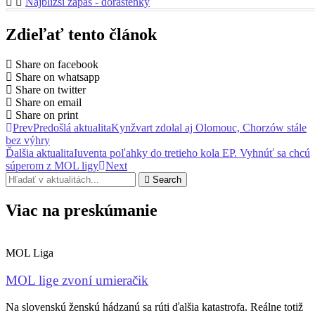
Najbližší zápas - dorastenky
Zdieľať tento článok
Share on facebook
Share on whatsapp
Share on twitter
Share on email
Share on print
Prev
Predošlá aktualita
Kynžvart zdolal aj Olomouc, Chorzów stále
bez výhry
Ďalšia aktualita
Iuventa poľahky do tretieho kola EP. Vyhnúť sa chcú
súperom z MOL ligy
Next
Search
Viac na preskúmanie
MOL Liga
MOL lige zvoní umieračik
Na slovenskú ženskú hádzanú sa rúti ďalšia katastrofa. Reálne totiž