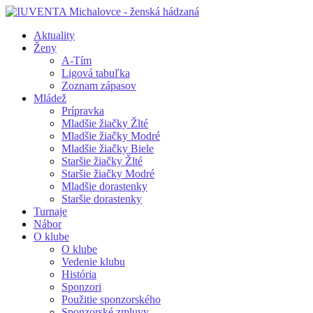
Aktuality
Ženy
A-Tím
Ligová tabuľka
Zoznam zápasov
Mládež
Prípravka
Mladšie žiačky Žlté
Mladšie žiačky Modré
Mladšie žiačky Biele
Staršie žiačky Žlté
Staršie žiačky Modré
Mladšie dorastenky
Staršie dorastenky
Turnaje
Nábor
O klube
O klube
Vedenie klubu
História
Sponzori
Použitie sponzorského
Sponzorské zmluvy