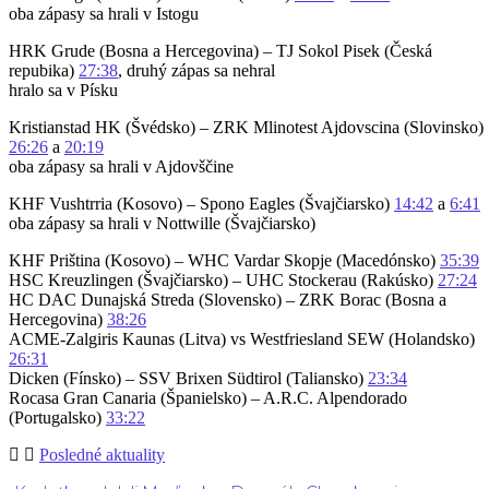
oba zápasy sa hrali v Istogu
HRK Grude (Bosna a Hercegovina) – TJ Sokol Pisek (Česká
repubika)
27:38
, druhý zápas sa nehral
hralo sa v Písku
Kristianstad HK (Švédsko) – ZRK Mlinotest Ajdovscina (Slovinsko)
26:26
a
20:19
oba zápasy sa hrali v Ajdovščine
KHF Vushtrria (Kosovo) – Spono Eagles (Švajčiarsko)
14:42
a
6:41
oba zápasy sa hrali v Nottwille (Švajčiarsko)
KHF Priština (Kosovo) – WHC Vardar Skopje (Macedónsko)
35:39
HSC Kreuzlingen (Švajčiarsko) – UHC Stockerau (Rakúsko)
27:24
HC DAC Dunajská Streda (Slovensko) – ZRK Borac (Bosna a
Hercegovina)
38:26
ACME-Zalgiris Kaunas (Litva) vs Westfriesland SEW (Holandsko)
26:31
Dicken (Fínsko) – SSV Brixen Südtirol (Taliansko)
23:34
Rocasa Gran Canaria (Španielsko) – A.R.C. Alpendorado
(Portugalsko)
33:22
Posledné aktuality