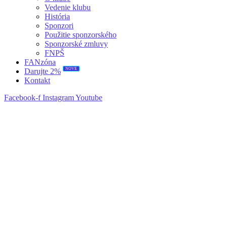
Vedenie klubu
História
Sponzori
Použitie sponzorského
Sponzorské zmluvy
FNPŠ
FANzóna
NOVÉ
Darujte 2%
Kontakt
Facebook-f
Instagram
Youtube