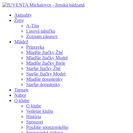
Aktuality
Ženy
A-Tím
Ligová tabuľka
Zoznam zápasov
Mládež
Prípravka
Mladšie žiačky Žlté
Mladšie žiačky Modré
Mladšie žiačky Biele
Staršie žiačky Žlté
Staršie žiačky Modré
Mladšie dorastenky
Staršie dorastenky
Turnaje
Nábor
O klube
O klube
Vedenie klubu
História
Sponzori
Použitie sponzorského
Sponzorské zmluvy