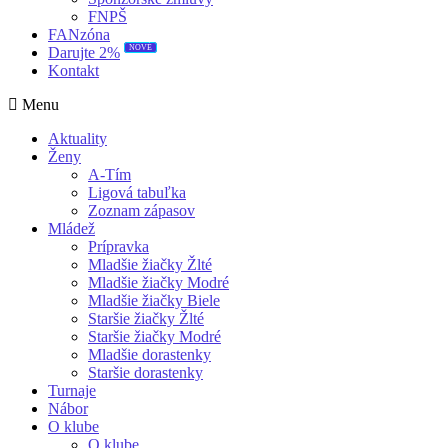
FNPŠ
FANzóna
NOVÉ
Darujte 2%
Kontakt
Menu
Aktuality
Ženy
A-Tím
Ligová tabuľka
Zoznam zápasov
Mládež
Prípravka
Mladšie žiačky Žlté
Mladšie žiačky Modré
Mladšie žiačky Biele
Staršie žiačky Žlté
Staršie žiačky Modré
Mladšie dorastenky
Staršie dorastenky
Turnaje
Nábor
O klube
O klube