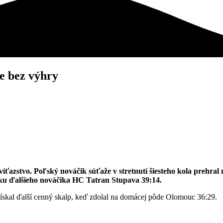
e bez výhry
zstvo. Poľský nováčik súťaže v stretnutí šiesteho kola prehral n
sku ďalšieho nováčika HC Tatran Stupava 39:14.
získal ďalší cenný skalp, keď zdolal na domácej pôde Olomouc 36:29.