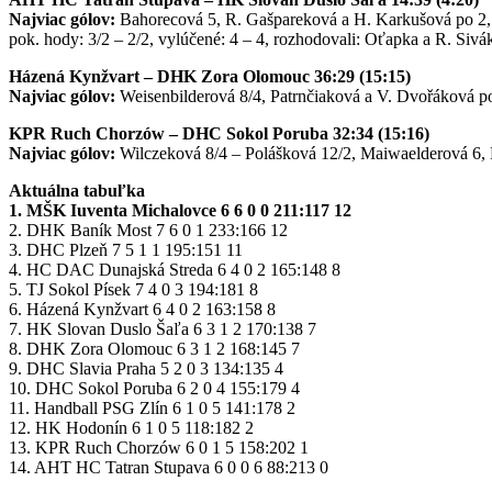
Najviac gólov:
Bahorecová 5, R. Gašpareková a H. Karkušová po 2, G
pok. hody: 3/2 – 2/2, vylúčené: 4 – 4, rozhodovali: Oťapka a R. Sivá
Házená Kynžvart – DHK Zora Olomouc 36:29 (15:15)
Najviac gólov:
Weisenbilderová 8/4, Patrnčiaková a V. Dvořáková p
KPR Ruch Chorzów – DHC Sokol Poruba 32:34 (15:16)
Najviac gólov:
Wilczeková 8/4 – Polášková 12/2, Maiwaelderová 6, 
Aktuálna tabuľka
1. MŠK Iuventa Michalovce 6 6 0 0 211:117 12
2. DHK Baník Most 7 6 0 1 233:166 12
3. DHC Plzeň 7 5 1 1 195:151 11
4. HC DAC Dunajská Streda 6 4 0 2 165:148 8
5. TJ Sokol Písek 7 4 0 3 194:181 8
6. Házená Kynžvart 6 4 0 2 163:158 8
7. HK Slovan Duslo Šaľa 6 3 1 2 170:138 7
8. DHK Zora Olomouc 6 3 1 2 168:145 7
9. DHC Slavia Praha 5 2 0 3 134:135 4
10. DHC Sokol Poruba 6 2 0 4 155:179 4
11. Handball PSG Zlín 6 1 0 5 141:178 2
12. HK Hodonín 6 1 0 5 118:182 2
13. KPR Ruch Chorzów 6 0 1 5 158:202 1
14. AHT HC Tatran Stupava 6 0 0 6 88:213 0