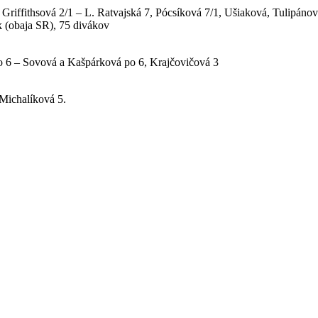
riffithsová 2/1 – L. Ratvajská 7, Pócsíková 7/1, Ušiaková, Tulipáno
k (obaja SR), 75 divákov
o 6 – Sovová a Kašpárková po 6, Krajčovičová 3
Michalíková 5.