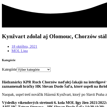
Kynžvart zdolal aj Olomouc, Chorzów stál
18 októbra, 2021
MOL Liga
Kategórie
Kategórie
Hádzanárky KPR Ruch Chorzów naďalej čakajú na interligové víťa
zaznamenali hráčky HK Slovan Duslo Šaľa, ktoré uspeli na ihri
Naopak, uspel tretí nováčik Házená Kynžvart, ktorý po Slavii Praha 
Výsledky víkendových stretnutí 6. kola MOL ligy žien 2021/2022:
AHT HC Tatran Stupava – HK Slovan Duslo Šaľa 14:39 (4:20)