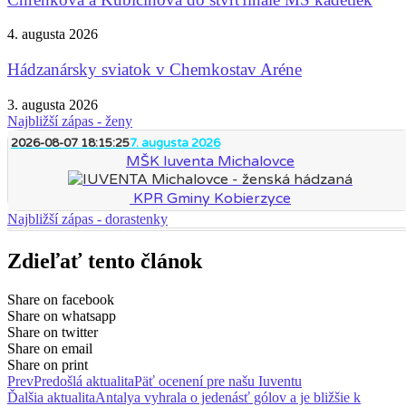
4. augusta 2026
Hádzanársky sviatok v Chemkostav Aréne
3. augusta 2026
Najbližší zápas - ženy
2026-08-07 18:15:25
7. augusta 2026
MŠK Iuventa Michalovce
KPR Gminy Kobierzyce
Najbližší zápas - dorastenky
Zdieľať tento článok
Share on facebook
Share on whatsapp
Share on twitter
Share on email
Share on print
Prev
Predošlá aktualita
Päť ocenení pre našu Iuventu
Ďalšia aktualita
Antalya vyhrala o jedenásť gólov a je bližšie k