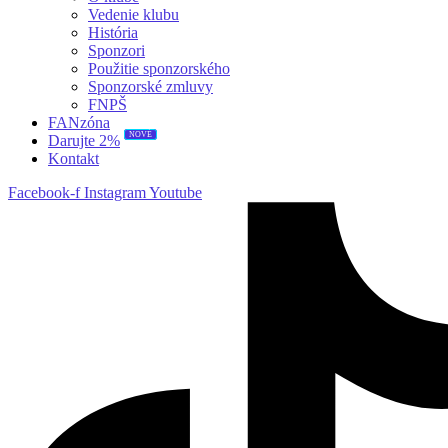
Vedenie klubu
História
Sponzori
Použitie sponzorského
Sponzorské zmluvy
FNPŠ
FANzóna
NOVÉ
Darujte 2%
Kontakt
Facebook-f
Instagram
Youtube