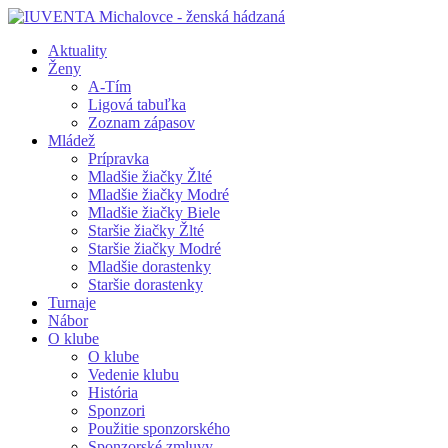
Aktuality
Ženy
A-Tím
Ligová tabuľka
Zoznam zápasov
Mládež
Prípravka
Mladšie žiačky Žlté
Mladšie žiačky Modré
Mladšie žiačky Biele
Staršie žiačky Žlté
Staršie žiačky Modré
Mladšie dorastenky
Staršie dorastenky
Turnaje
Nábor
O klube
O klube
Vedenie klubu
História
Sponzori
Použitie sponzorského
Sponzorské zmluvy