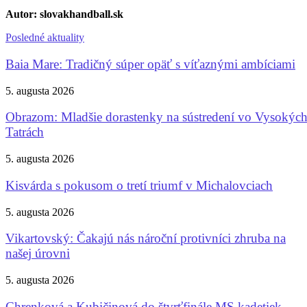
Autor: slovakhandball.sk
Posledné aktuality
Baia Mare: Tradičný súper opäť s víťaznými ambíciami
5. augusta 2026
Obrazom: Mladšie dorastenky na sústredení vo Vysokýc
Tatrách
5. augusta 2026
Kisvárda s pokusom o tretí triumf v Michalovciach
5. augusta 2026
Vikartovský: Čakajú nás nároční protivníci zhruba na
našej úrovni
5. augusta 2026
Chrenková a Kubičinová do štvrťfinále MS kadetiek