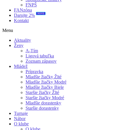
FNPŠ
FANzóna
NOVÉ
Darujte 2%
Kontakt
Menu
Aktuality
Ženy
A-Tím
Ligová tabuľka
Zoznam zápasov
Mládež
Prípravka
Mladšie žiačky Žlté
Mladšie žiačky Modré
Mladšie žiačky Biele
Staršie žiačky Žlté
Staršie žiačky Modré
Mladšie dorastenky
Staršie dorastenky
Turnaje
Nábor
O klube
O klube