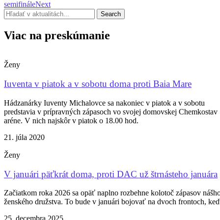
semifinále
Next
Search
Viac na preskúmanie
Ženy
Iuventa v piatok a v sobotu doma proti Baia Mare
Hádzanárky Iuventy Michalovce sa nakoniec v piatok a v sobotu
predstavia v prípravných zápasoch vo svojej domovskej Chemkostav
aréne. V nich najskôr v piatok o 18.00 hod.
21. júla 2020
Ženy
V januári päťkrát doma, proti DAC už štrnásteho januára
Začiatkom roka 2026 sa opäť naplno rozbehne kolotoč zápasov nášh
ženského družstva. To bude v januári bojovať na dvoch frontoch, ke
25. decembra 2025