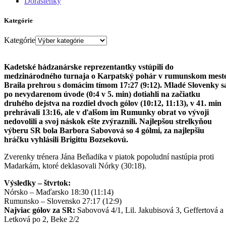
Dorastenky
Kategórie
Kategórie
Kadetské hádzanárske reprezentantky vstúpili do
medzinárodného turnaja o Karpatský pohár v rumunskom mest
Braila prehrou s domácim tímom 17:27 (9:12). Mladé Slovenky s
po nevydarenom úvode (0:4 v 5. min) dotiahli na začiatku
druhého dejstva na rozdiel dvoch gólov (10:12, 11:13), v 41. min
prehrávali 13:16, ale v ďalšom im Rumunky obrat vo vývoji
nedovolili a svoj náskok ešte zvýraznili. Najlepšou strelkyňou
výberu SR bola Barbora Sabovová so 4 gólmi, za najlepšiu
hráčku vyhlásili Brigittu Bozsekovú.
Zverenky trénera Jána Beňadika v piatok popoludní nastúpia proti
Madarkám, ktoré deklasovali Nórky (30:18).
Výsledky – štvrtok:
Nórsko – Maďarsko 18:30 (11:14)
Rumunsko – Slovensko 27:17 (12:9)
Najviac gólov za SR:
Sabovová 4/1, Lil. Jakubisová 3, Geffertová a
Letková po 2, Beke 2/2