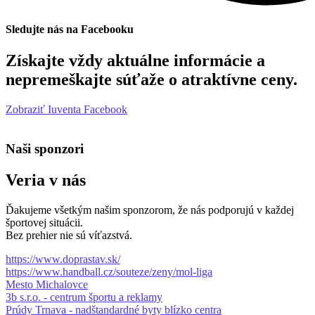
Sledujte nás na Facebooku
Získajte vždy aktuálne informácie a
nepremeškajte súťaže o atraktívne ceny.
Zobraziť Iuventa Facebook
Naši sponzori
Veria v nás
Ďakujeme všetkým našim sponzorom, že nás podporujú v každej
športovej situácii.
Bez prehier nie sú víťazstvá.
https://www.doprastav.sk/
https://www.handball.cz/souteze/zeny/mol-liga
Mesto Michalovce
3b s.r.o. - centrum športu a reklamy
Prúdy Trnava - nadštandardné byty blízko centra