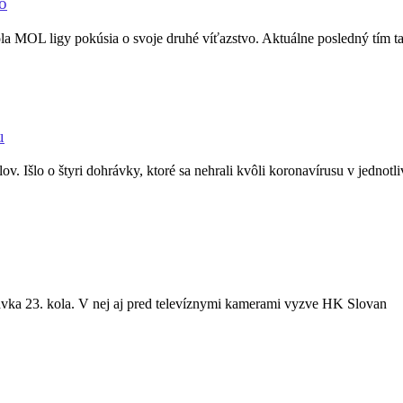
o
a MOL ligy pokúsia o svoje druhé víťazstvo. Aktuálne posledný tím t
u
v. Išlo o štyri dohrávky, ktoré sa nehrali kvôli koronavírusu v jednotl
ávka 23. kola. V nej aj pred televíznymi kamerami vyzve HK Slovan