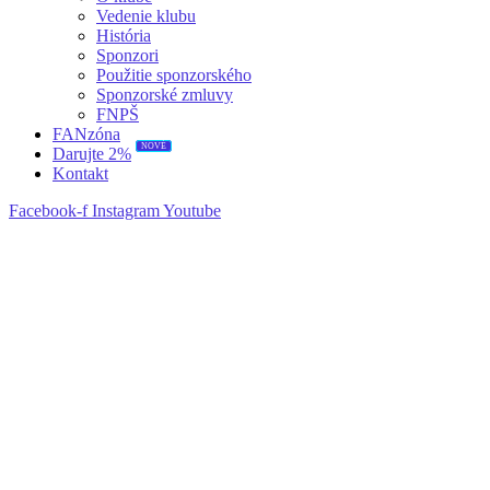
Vedenie klubu
História
Sponzori
Použitie sponzorského
Sponzorské zmluvy
FNPŠ
FANzóna
Darujte 2%
NOVÉ
Kontakt
Facebook-f
Instagram
Youtube