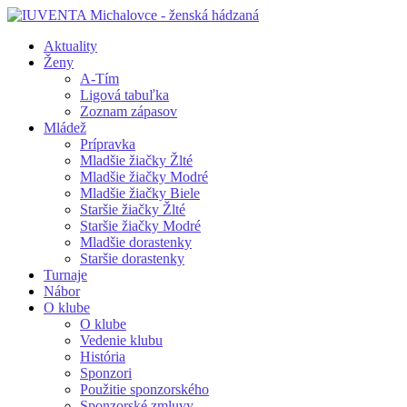
Aktuality
Ženy
A-Tím
Ligová tabuľka
Zoznam zápasov
Mládež
Prípravka
Mladšie žiačky Žlté
Mladšie žiačky Modré
Mladšie žiačky Biele
Staršie žiačky Žlté
Staršie žiačky Modré
Mladšie dorastenky
Staršie dorastenky
Turnaje
Nábor
O klube
O klube
Vedenie klubu
História
Sponzori
Použitie sponzorského
Sponzorské zmluvy