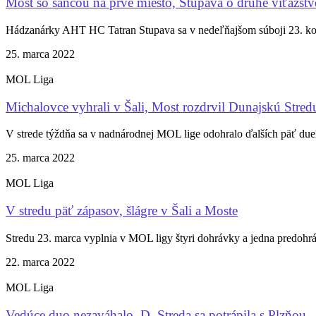
Most so šancou na prvé miesto, Stupava o druhé víťazstv
Hádzanárky AHT HC Tatran Stupava sa v nedeľňajšom súboji 23. kol
25. marca 2022
MOL Liga
Michalovce vyhrali v Šali, Most rozdrvil Dunajskú Stred
V strede týždňa sa v nadnárodnej MOL lige odohralo ďalších päť duelo
25. marca 2022
MOL Liga
V stredu päť zápasov, šlágre v Šali a Moste
Stredu 23. marca vyplnia v MOL ligy štyri dohrávky a jedna predohr
22. marca 2022
MOL Liga
Vedúce duo nezaváhalo, D. Streda sa potrápila s Plzňou