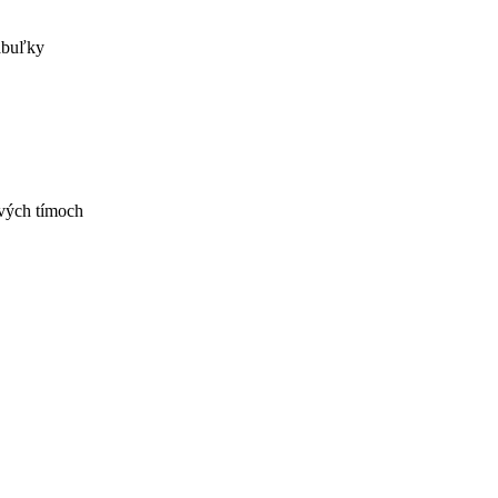
abuľky
ivých tímoch