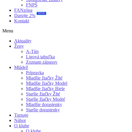
FNPŠ
FANzóna
Darujte 2%
NOVÉ
Kontakt
Menu
Aktuality
Ženy
A-Tím
Ligová tabuľka
Zoznam zápasov
Mládež
Prípravka
Mladšie žiačky Žlté
Mladšie žiačky Modré
Mladšie žiačky Biele
Staršie žiačky Žlté
Staršie žiačky Modré
Mladšie dorastenky
Staršie dorastenky
Turnaje
Nábor
O klube
O klube