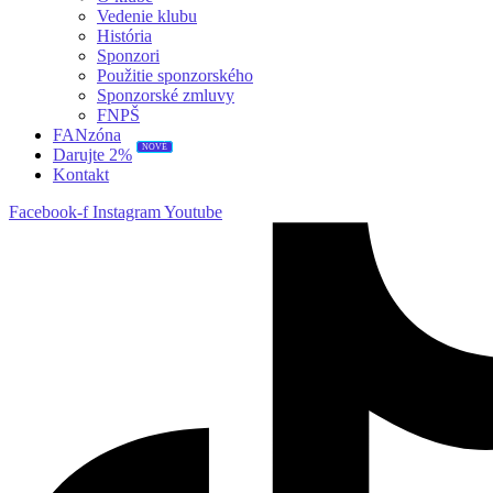
Vedenie klubu
História
Sponzori
Použitie sponzorského
Sponzorské zmluvy
FNPŠ
FANzóna
NOVÉ
Darujte 2%
Kontakt
Facebook-f
Instagram
Youtube