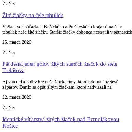
Žiačky
Žlté žiačky na čele tabuliek
V žiackych súťažiach Košického a Prešovského kraja sú na čele
tabuliek naše žlté žiačky. Staršie žiačky dokonca nestratili v pätnástic
25. marca 2026
Žiačky
Päťdesiatjeden gólov žltých starších žiačok do siete
Trebišova
Aj v nedeľu boli v hre naše žiacke tímy, ktoré odohrali až šesť
zápasov. Darilo sa opäť žltým žiačkam, ktoré nadviazali na
22. marca 2026
Žiačky
Identické víťazstvá žltých žiačok nad Bernolákovou
Košice