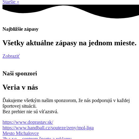
Staršie »
Najbližšie zápasy
Všetky aktuálne zápasy na jednom mieste.
Zobraziť
Naši sponzori
Veria v nás
Ďakujeme všetkým našim sponzorom, že nás podporujú v každej
športovej situácii.
Bez prehier nie sú víťazstvá.
https://www.doprastav.sk/
https://www.handball.cz/souteze/zeny/mol-liga
Mesto Michalovce
3b s.r.o. - centrum športu a reklamy