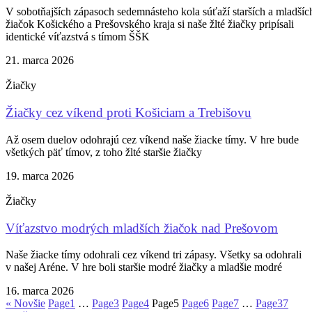
V sobotňajších zápasoch sedemnásteho kola súťaží starších a mladšíc
žiačok Košického a Prešovského kraja si naše žlté žiačky pripísali
identické víťazstvá s tímom ŠŠK
21. marca 2026
Žiačky
Žiačky cez víkend proti Košiciam a Trebišovu
Až osem duelov odohrajú cez víkend naše žiacke tímy. V hre bude
všetkých päť tímov, z toho žlté staršie žiačky
19. marca 2026
Žiačky
Víťazstvo modrých mladších žiačok nad Prešovom
Naše žiacke tímy odohrali cez víkend tri zápasy. Všetky sa odohrali
v našej Aréne. V hre boli staršie modré žiačky a mladšie modré
16. marca 2026
« Novšie
Page
1
…
Page
3
Page
4
Page
5
Page
6
Page
7
…
Page
37