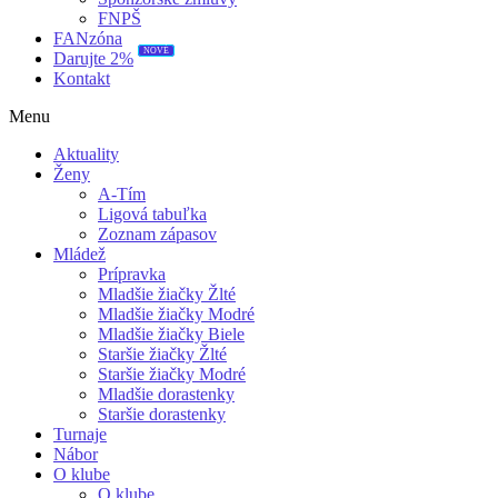
FNPŠ
FANzóna
NOVÉ
Darujte 2%
Kontakt
Menu
Aktuality
Ženy
A-Tím
Ligová tabuľka
Zoznam zápasov
Mládež
Prípravka
Mladšie žiačky Žlté
Mladšie žiačky Modré
Mladšie žiačky Biele
Staršie žiačky Žlté
Staršie žiačky Modré
Mladšie dorastenky
Staršie dorastenky
Turnaje
Nábor
O klube
O klube