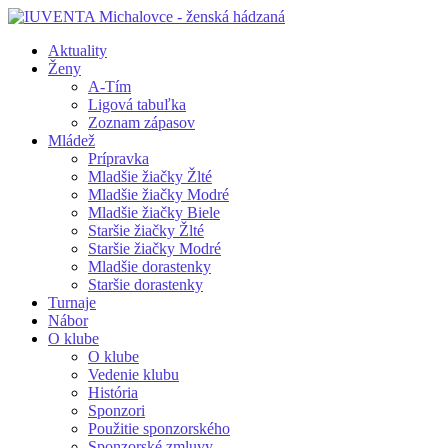
Aktuality
Ženy
A-Tím
Ligová tabuľka
Zoznam zápasov
Mládež
Prípravka
Mladšie žiačky Žlté
Mladšie žiačky Modré
Mladšie žiačky Biele
Staršie žiačky Žlté
Staršie žiačky Modré
Mladšie dorastenky
Staršie dorastenky
Turnaje
Nábor
O klube
O klube
Vedenie klubu
História
Sponzori
Použitie sponzorského
Sponzorské zmluvy