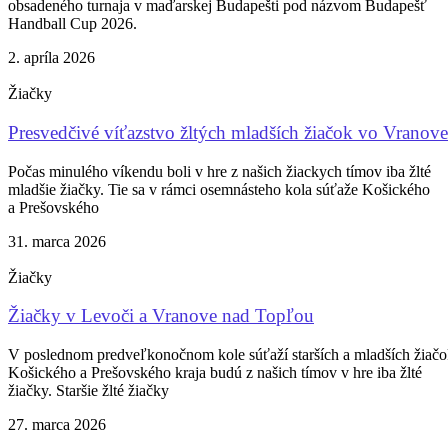
obsadeného turnaja v maďarskej Budapešti pod názvom Budapešť
Handball Cup 2026.
2. apríla 2026
Žiačky
Presvedčivé víťazstvo žltých mladších žiačok vo Vranove
Počas minulého víkendu boli v hre z našich žiackych tímov iba žlté
mladšie žiačky. Tie sa v rámci osemnásteho kola súťaže Košického
a Prešovského
31. marca 2026
Žiačky
Žiačky v Levoči a Vranove nad Topľou
V poslednom predveľkonočnom kole súťaží starších a mladších žiač
Košického a Prešovského kraja budú z našich tímov v hre iba žlté
žiačky. Staršie žlté žiačky
27. marca 2026