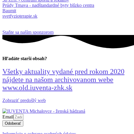
Prúdy Trnava - nadštandardné byty blízko centra
Baumit
svetfyzioterapie.sk
Staňte sa naším sponzorom
Hľadáte starší obsah?
Všetky aktuality vydané pred rokom 2020
nájdete na našom archivovanom webe
www.old.iuventa-zhk.sk
Zobraziť predošlý web
Email
Odoberať
Informácie o ochrane osobných údajov