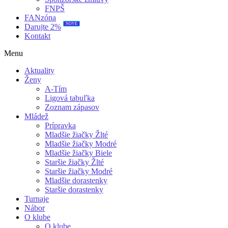
FNPŠ
FANzóna
NOVÉ
Darujte 2%
Kontakt
Menu
Aktuality
Ženy
A-Tím
Ligová tabuľka
Zoznam zápasov
Mládež
Prípravka
Mladšie žiačky Žlté
Mladšie žiačky Modré
Mladšie žiačky Biele
Staršie žiačky Žlté
Staršie žiačky Modré
Mladšie dorastenky
Staršie dorastenky
Turnaje
Nábor
O klube
O klube