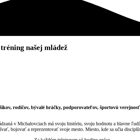
tréning našej mládež
núšikov, rodičov, bývalé hráčky, podporovateľov, športovú verejno
ná v Michalovciach má svoju históriu, svoju hodnotu a hlavne ľudí, kt
vať, bojovať a reprezentovať svoje mesto. Miesto, kde sa učia disciplí
Za každým tréningom sú hodiny práce.