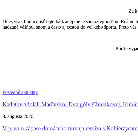
Za k
Dnes však budúcnosť tejto hádzanej nie je samozrejmosťou. Reálne hroz
hádzaná vášňou, snom a často aj cestou do veľkého športu. Preto vás 
Príďte vyja
Posledné aktuality
Kadetky zdolali Maďarsko. Dva góly Chrenkovej, Kubič
8. augusta 2026
V prvom zápase domáceho turnaja remíza s Kobierzycam