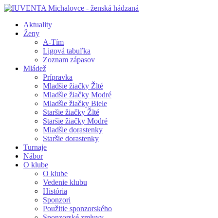
Aktuality
Ženy
A-Tím
Ligová tabuľka
Zoznam zápasov
Mládež
Prípravka
Mladšie žiačky Žlté
Mladšie žiačky Modré
Mladšie žiačky Biele
Staršie žiačky Žlté
Staršie žiačky Modré
Mladšie dorastenky
Staršie dorastenky
Turnaje
Nábor
O klube
O klube
Vedenie klubu
História
Sponzori
Použitie sponzorského
Sponzorské zmluvy