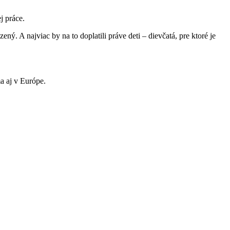
j práce.
ý. A najviac by na to doplatili práve deti – dievčatá, pre ktoré je
ma aj v Európe.