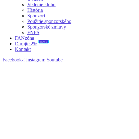
Vedenie klubu
História
Sponzori
Použitie sponzorského
Sponzorské zmluvy
FNPŠ
FANzóna
NOVÉ
Darujte 2%
Kontakt
Facebook-f
Instagram
Youtube