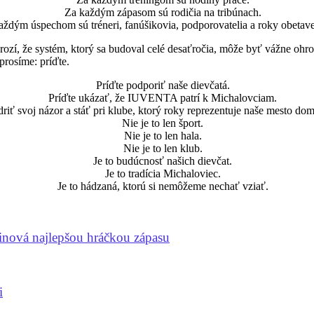
Za každým zápasom sú rodičia na tribúnach.
aždým úspechom sú tréneri, fanúšikovia, podporovatelia a roky obetave
í, že systém, ktorý sa budoval celé desaťročia, môže byť vážne ohrozen
prosíme: príďte.
Príďte podporiť naše dievčatá.
Príďte ukázať, že IUVENTA patrí k Michalovciam.
driť svoj názor a stáť pri klube, ktorý roky reprezentuje naše mesto do
Nie je to len šport.
Nie je to len hala.
Nie je to len klub.
Je to budúcnosť našich dievčat.
Je to tradícia Michaloviec.
Je to hádzaná, ktorú si nemôžeme nechať vziať.
inová najlepšou hráčkou zápasu
i