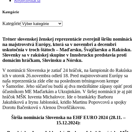
Reprezentácia
Kategórie
Kategórie
Tréner slovenskej ženskej reprezentácie zverejnil širšiu nomináci
na majstrovstvá Európy, ktorá sa v novembri a decembri
uskutočnia v troch štátoch – Maďarsku, Švajčiarsku a Rakúsku.
Slovenky sa v rakúskej skupine v Innsbrucku predstavia proti
domácim hráčkam, Slovinsku a Nórsku.
V nominácii Slovenska je zatiaľ 24 hráčok, na šampionát do Rakúska
ich v utorok 26.novembra odletí 18. Pred majstrovstvami Európy sa
naša reprezentácia zíde ešte na poslednom tréningovom kempe
v Šamoríne. Jeho súčasťou budú aj dva medzištátne zápasy opäť proti
účastníkom ME Maďarkám a Ukrajinkám. V širšej nominácii je aj pä
hráčok MŠK Iuventa Michalovce. Ide o brankárky Barboru
Jakubikovú a Irynu Jablonskú, kridlo Martinu Popovcovú a spojky
Dorotu Bačenkovú s Alenou Dvorščákovou.
Širšia nominácia Slovenska na EHF EURO 2024 (28.11. –
15.12.2024):