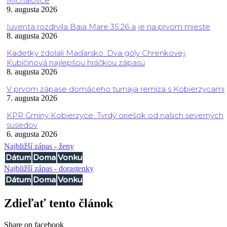
Michalovce
9. augusta 2026
Iuventa rozdrvila Baia Mare 35:26 a je na prvom mieste
8. augusta 2026
Kadetky zdolali Maďarsko. Dva góly Chrenkovej,
Kubičinová najlepšou hráčkou zápasu
8. augusta 2026
V prvom zápase domáceho turnaja remíza s Kobierzycami
7. augusta 2026
KPR Gminy Kobierzyce: Tvrdý oriešok od našich severných
susedov
6. augusta 2026
Najbližší zápas - ženy
Dátum
Doma
Vonku
Najbližší zápas - dorastenky
Dátum
Doma
Vonku
Zdieľať tento článok
Share on facebook