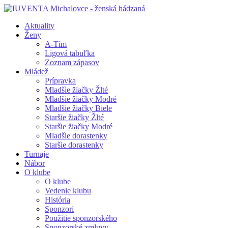
Aktuality
Ženy
A-Tím
Ligová tabuľka
Zoznam zápasov
Mládež
Prípravka
Mladšie žiačky Žlté
Mladšie žiačky Modré
Mladšie žiačky Biele
Staršie žiačky Žlté
Staršie žiačky Modré
Mladšie dorastenky
Staršie dorastenky
Turnaje
Nábor
O klube
O klube
Vedenie klubu
História
Sponzori
Použitie sponzorského
Sponzorské zmluvy