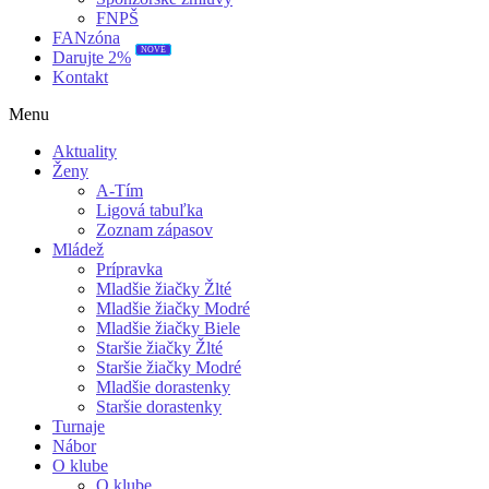
FNPŠ
FANzóna
NOVÉ
Darujte 2%
Kontakt
Menu
Aktuality
Ženy
A-Tím
Ligová tabuľka
Zoznam zápasov
Mládež
Prípravka
Mladšie žiačky Žlté
Mladšie žiačky Modré
Mladšie žiačky Biele
Staršie žiačky Žlté
Staršie žiačky Modré
Mladšie dorastenky
Staršie dorastenky
Turnaje
Nábor
O klube
O klube