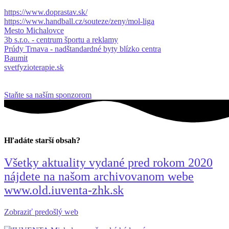
https://www.doprastav.sk/
https://www.handball.cz/souteze/zeny/mol-liga
Mesto Michalovce
3b s.r.o. - centrum športu a reklamy
Prúdy Trnava - nadštandardné byty blízko centra
Baumit
svetfyzioterapie.sk
Staňte sa naším sponzorom
Hľadáte starší obsah?
Všetky aktuality vydané pred rokom 2020
nájdete na našom archivovanom webe
www.old.iuventa-zhk.sk
Zobraziť predošlý web