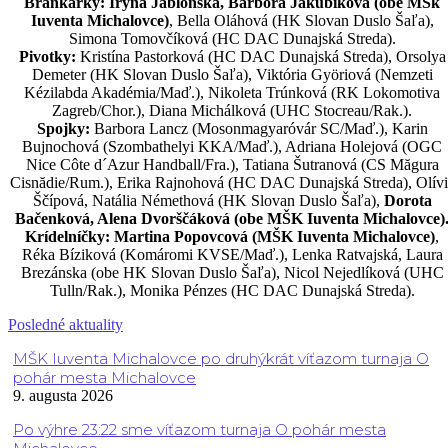
Brankárky: Iryna Jablonská, Barbora Jakubíková (obe MŠk
Iuventa Michalovce)
, Bella Oláhová (HK Slovan Duslo Šaľa),
Simona Tomovčíková (HC DAC Dunajská Streda).
Pivotky:
Kristína Pastorková (HC DAC Dunajská Streda), Orsolya
Demeter (HK Slovan Duslo Šaľa), Viktória Györiová (Nemzeti
Kézilabda Akadémia/Maď.), Nikoleta Trúnková (RK Lokomotiva
Zagreb/Chor.), Diana Michálková (UHC Stocreau/Rak.).
Spojky:
Barbora Lancz (Mosonmagyaróvár SC/Maď.), Karin
Bujnochová (Szombathelyi KKA/Maď.), Adriana Holejová (OGC
Nice Côte d´Azur Handball/Fra.), Tatiana Šutranová (CS Măgura
Cisnădie/Rum.), Erika Rajnohová (HC DAC Dunajská Streda), Olívi
Ščípová, Natália Némethová (HK Slovan Duslo Šaľa),
Dorota
Bačenková, Alena Dvorščáková (obe MŠK Iuventa Michalovce)
Krídelníčky: Martina Popovcová (MŠK Iuventa Michalovce)
,
Réka Bíziková (Komáromi KVSE/Maď.), Lenka Ratvajská, Laura
Brezánska (obe HK Slovan Duslo Šaľa), Nicol Nejedlíková (UHC
Tulln/Rak.), Monika Pénzes (HC DAC Dunajská Streda).
Posledné aktuality
MŠK Iuventa Michalovce po druhýkrát víťazom turnaja O
pohár mesta Michalovce
9. augusta 2026
Po výhre 23:22 sme víťazom turnaja O pohár mesta