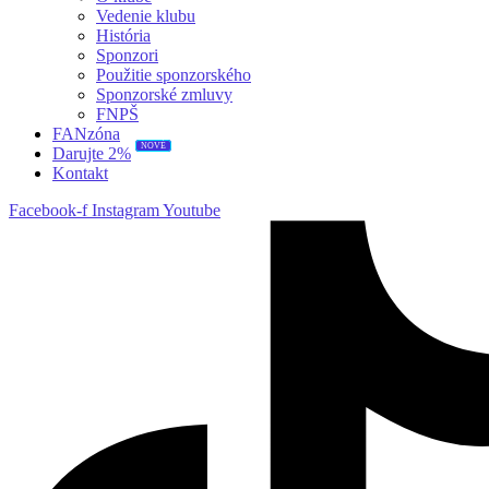
Vedenie klubu
História
Sponzori
Použitie sponzorského
Sponzorské zmluvy
FNPŠ
FANzóna
NOVÉ
Darujte 2%
Kontakt
Facebook-f
Instagram
Youtube