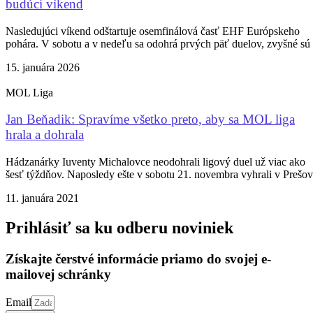
budúci víkend
Nasledujúci víkend odštartuje osemfinálová časť EHF Európskeho
pohára. V sobotu a v nedeľu sa odohrá prvých päť duelov, zvyšné sú
15. januára 2026
MOL Liga
Jan Beňadik: Spravíme všetko preto, aby sa MOL liga
hrala a dohrala
Hádzanárky Iuventy Michalovce neodohrali ligový duel už viac ako
šesť týždňov. Naposledy ešte v sobotu 21. novembra vyhrali v Prešo
11. januára 2021
Prihlásiť sa ku odberu noviniek
Získajte čerstvé informácie priamo do svojej e-
mailovej schránky
Email