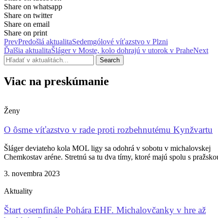
Share on whatsapp
Share on twitter
Share on email
Share on print
Prev
Predošlá aktualita
Sedemgólové víťazstvo v Plzni
Ďalšia aktualita
Šláger v Moste, kolo dohrajú v utorok v Prahe
Next
Search
Viac na preskúmanie
Ženy
O ôsme víťazstvo v rade proti rozbehnutému Kynžvartu
Šláger deviateho kola MOL ligy sa odohrá v sobotu v michalovskej
Chemkostav aréne. Stretnú sa tu dva tímy, ktoré majú spolu s pražsko
3. novembra 2023
Aktuality
Štart osemfinále Pohára EHF. Michalovčanky v hre až