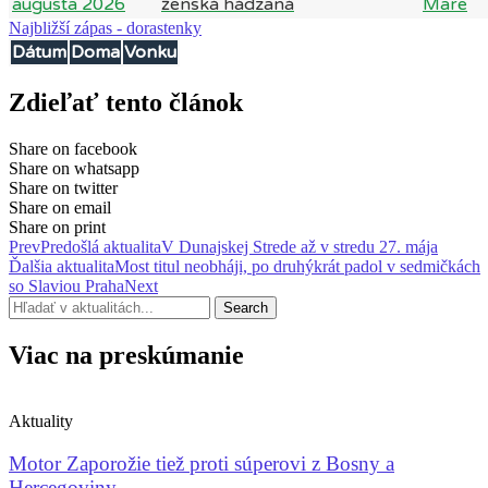
augusta 2026
Mare
Najbližší zápas - dorastenky
Dátum
Doma
Vonku
Zdieľať tento článok
Share on facebook
Share on whatsapp
Share on twitter
Share on email
Share on print
Prev
Predošlá aktualita
V Dunajskej Strede až v stredu 27. mája
Ďalšia aktualita
Most titul neobháji, po druhýkrát padol v sedmičkách
so Slaviou Praha
Next
Search
Viac na preskúmanie
Aktuality
Motor Zaporožie tiež proti súperovi z Bosny a
Hercegoviny