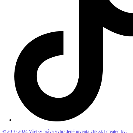
© 2010-2024 Všetky práva vyhradené iuventa-zhk.sk | created by: