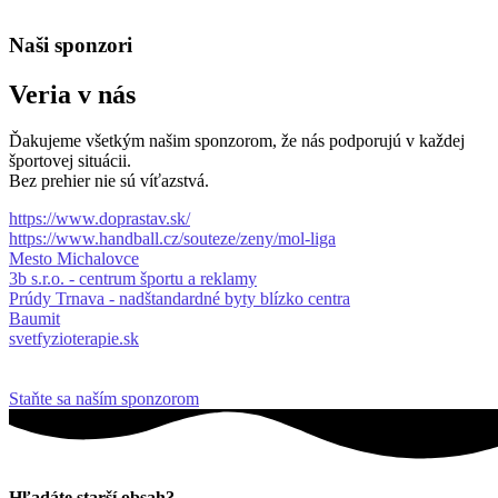
Naši sponzori
Veria v nás
Ďakujeme všetkým našim sponzorom, že nás podporujú v každej
športovej situácii.
Bez prehier nie sú víťazstvá.
https://www.doprastav.sk/
https://www.handball.cz/souteze/zeny/mol-liga
Mesto Michalovce
3b s.r.o. - centrum športu a reklamy
Prúdy Trnava - nadštandardné byty blízko centra
Baumit
svetfyzioterapie.sk
Staňte sa naším sponzorom
Hľadáte starší obsah?