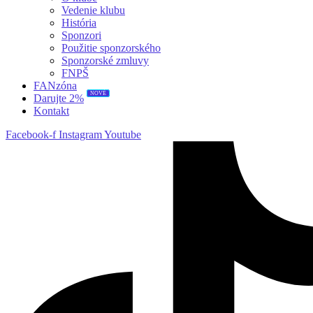
Vedenie klubu
História
Sponzori
Použitie sponzorského
Sponzorské zmluvy
FNPŠ
FANzóna
NOVÉ
Darujte 2%
Kontakt
Facebook-f
Instagram
Youtube