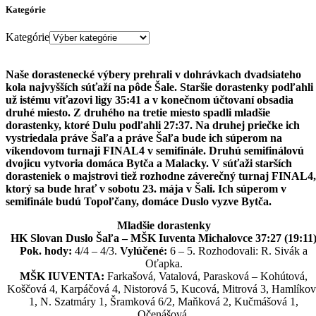
Kategórie
Kategórie
Naše dorastenecké výbery prehrali v dohrávkach dvadsiateho
kola najvyšších súťaží na pôde Šale. Staršie dorastenky podľahli
už istému víťazovi ligy 35:41 a v konečnom účtovaní obsadia
druhé miesto. Z druhého na tretie miesto spadli mladšie
dorastenky, ktoré Dulu podľahli 27:37. Na druhej priečke ich
vystriedala práve Šaľa a práve Šaľa bude ich súperom na
víkendovom turnaji FINAL4 v semifinále. Druhú semifinálovú
dvojicu vytvoria domáca Bytča a Malacky. V súťaži starších
dorasteniek o majstrovi tiež rozhodne záverečný turnaj FINAL4,
ktorý sa bude hrať v sobotu 23. mája v Šali. Ich súperom v
semifinále budú Topoľčany, domáce Duslo vyzve Bytča.
Mladšie dorastenky
HK Slovan Duslo Šaľa – MŠK Iuventa Michalovce 37:27 (19:11
Pok. hody:
4/4 – 4/3.
Vylúčené:
6 – 5. Rozhodovali: R. Sivák a
Oťapka.
MŠK IUVENTA:
Farkašová, Vatalová, Parasková – Kohútová,
Koščová 4, Karpáčová 4, Nistorová 5, Kucová, Mitrová 3, Hamlíkov
1, N. Szatmáry 1, Šramková 6/2, Maňková 2, Kučmášová 1,
Očenášová.