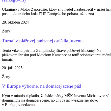
Ukrajinský Motor Zaporožie, ktorý si v nedeľu zabezpečil v našej hal
postup do tretieho kola EHF Európskeho pohára, už pozná
29. októbra 2024
Ženy
Turnaj v plážovej hádzanej ovládla Iuventa
Tento víkend patrí na Zemplínskej šírave plážovej hádzanej. Na
plážovom ihrisku pod Motelom Kamenec sa totiž odohráva tretí roční
turnaja
20. júla 2025
Ženy
V Európe výborne, na domácej scéne pád
Kým v minulosti platilo, že hádzanárky MŠK Iuventa Michalovce sú
dominantné na domácej scéne, no chýba im výraznejšie slovo
v Európe, v nedávno