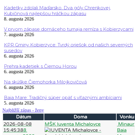
Kadetky zdolali Maďarsko. Dva góly Chrenkovej,
Kubičinová najlepšou hráčkou zápasu
8. augusta 2026
V prvom zápase domáceho turnaja remíza s Kobierzycami
7. augusta 2026
KPR Gminy Kobierzyce: Tvrdý oriešok od našich severných
susedov
6. augusta 2026
Prehra kadetiek s Čiernou Horou
6. augusta 2026
Na skúške Čiernohorka Milojkovičová
6. augusta 2026
Baia Mare: Tradičný súper opäť s víťaznými ambíciami
5. augusta 2026
Najbližší zápas - ženy
Dátum
Doma
Vonku
2026-08-08
MŠK Iuventa Michalovce
Minaur
15:45:38
8.
Baia