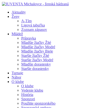
Aktuality
Ženy
A-Tím
Ligová tabuľka
Zoznam zápasov
Mládež
Prípravka
Mladšie žiačky Žlté
Mladšie žiačky Modré
Mladšie žiačky Biele
Staršie žiačky Žlté
Staršie žiačky Modré
Mladšie dorastenky
Staršie dorastenky
Turnaje
Nábor
O klube
O klube
Vedenie klubu
História
Sponzori
Použitie sponzorského
Sponzorské zmluvy