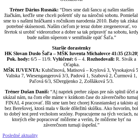
Tréner Dárius Rusnák:
“Dnes sme dali šancu aj našim starším
žiačkám, keďže sme chceli pošetriť sily na náročnú sobotu. Pomiešal
sme to s našimi hráčkami s ročníkom narodenia 2010. Baby tak získal
potrebné skúsenosti. Naším cieľom je teraz dobre zregenerovať, vo
štvrtok si urobiť videorozbor a dobre sa tak pripraviť na sobotu, ked
bude našim súperom v semifinále opäť Šaľa.”
Staršie dorastenky
HK Slovan Duslo Šaľa – MŠK Iuventa Michalovce 41:35 (23:20
Pok. hody:
6/5 – 11/9.
Vylúčené:
6 – 4.
Rozhodovali:
R. Sivák a
Oťapka.
MŠK IUVENTA:
Kubičinová, Matisová – Krylová 3, Vysokajová 5
Valiska 7, Wiesengangerová 3/3, Padová 1, Szabová 2, Čurmová 1,
Paľová 6/3, SDergijenko 2, Zoššáková 5/3.
Tréner Dušan Daniš:
“Aj napriek prehre zápas pre nás splnil účel a
ukázal nám, na čom ešte máme v krátkom čase do záverečného turnaj
FINAL 4 pracovať. Išli sme tam bez chorej Krasnianskej a takisto aj
bez Berešovej, ktorá mala v škole dôležitú skúšku. Ako hovorím, bo
to dobrý test pred vrcholom sezóny. Popracujeme na tých veciach, n
ktorých ešte popracovať môžeme a verím, že môžeme byť na
záverečnom turnaji úspešní.”
Posledné aktuality