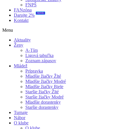
FNPŠ
FANzóna
NOVÉ
Darujte 2%
Kontakt
Menu
Aktuality
Ženy
A-Tím
Ligová tabuľka
Zoznam zápasov
Mládež
Prípravka
Mladšie žiačky Žlté
Mladšie žiačky Modré
Mladšie žiačky Biele
Staršie žiačky Žlté
Staršie žiačky Modré
Mladšie dorastenky
Staršie dorastenky
Turnaje
Nábor
O klube
O klube