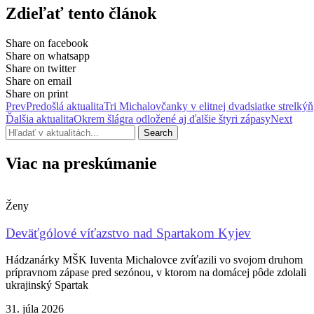
Zdieľať tento článok
Share on facebook
Share on whatsapp
Share on twitter
Share on email
Share on print
Prev
Predošlá aktualita
Tri Michalovčanky v elitnej dvadsiatke strelkýň
Ďalšia aktualita
Okrem šlágra odložené aj ďalšie štyri zápasy
Next
Search
Viac na preskúmanie
Ženy
Deväťgólové víťazstvo nad Spartakom Kyjev
Hádzanárky MŠK Iuventa Michalovce zvíťazili vo svojom druhom
prípravnom zápase pred sezónou, v ktorom na domácej pôde zdolali
ukrajinský Spartak
31. júla 2026