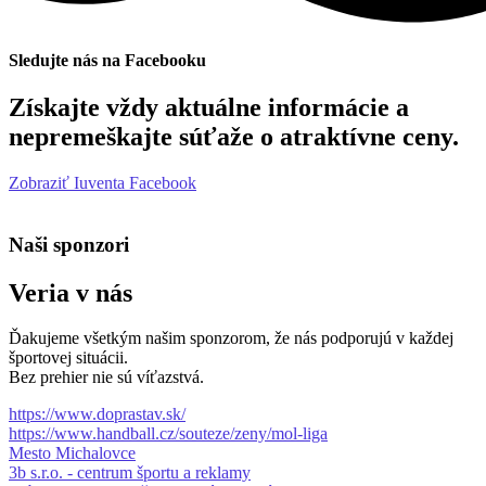
Sledujte nás na Facebooku
Získajte vždy aktuálne informácie a
nepremeškajte súťaže o atraktívne ceny.
Zobraziť Iuventa Facebook
Naši sponzori
Veria v nás
Ďakujeme všetkým našim sponzorom, že nás podporujú v každej
športovej situácii.
Bez prehier nie sú víťazstvá.
https://www.doprastav.sk/
https://www.handball.cz/souteze/zeny/mol-liga
Mesto Michalovce
3b s.r.o. - centrum športu a reklamy