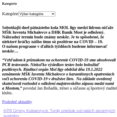
Kategórie
Kategórie
Sobotňajší duel pätnásteho kola MOL ligy medzi lídrom súťaže
MŠK Iuventa Michalovce a DHK Baník Most je odložený.
Náhradný termín bude známy neskôr. Je to spôsobené, že
niektoré hráčky nášho tímu sú pozitívne na COVID – 19.
O našom programe v ďalších týždňoch budeme informovať
neskôr…
“Vzhľadom k príznakom na ochorenie COVID-19 sme absolvovali
PCR testovanie. Niekoľko výsledkov testov bolo bohužiaľ
pozitívnych. Riadiaci orgán Mol ligy obdržal dňa 19.1.2022
oznámenie MŠK Iuventa Michalovce o karanténnych opatreniach
voči ochoreniu COVID-19 v družstve žien. Na základe uvedenej
skutočnosti rozhodol o odložení majstrovského zápasu medzi nami
a Mostom,”
povedal Jan Beňadik, tréner a súčasne aj športový riadite
klubu.
Posledné aktuality
KPR Gminy Kobierzyce: Tvrdý oriešok od našich severných
susedov