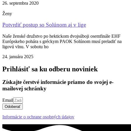
26. septembra 2020
Ženy
Potvrdiť postup so Solúnom aj v lige
Naše ženské družstvo po hektickom dvojsúboji osemfinále EHF
Európskeho pohára s gréckym PAOK Solúnom musí preladiť na
ligovú vlnu. V sobotu ho
24. januára 2025
Prihlásiť sa ku odberu noviniek
Získajte čerstvé informácie priamo do svojej e-
mailovej schránky
Email
Odoberať
Informácie o ochrane osobných údajov