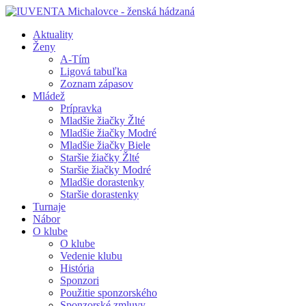
Aktuality
Ženy
A-Tím
Ligová tabuľka
Zoznam zápasov
Mládež
Prípravka
Mladšie žiačky Žlté
Mladšie žiačky Modré
Mladšie žiačky Biele
Staršie žiačky Žlté
Staršie žiačky Modré
Mladšie dorastenky
Staršie dorastenky
Turnaje
Nábor
O klube
O klube
Vedenie klubu
História
Sponzori
Použitie sponzorského
Sponzorské zmluvy