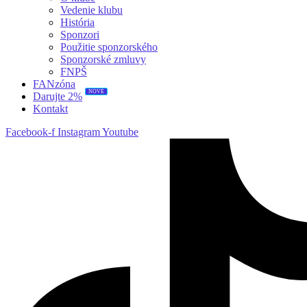
Vedenie klubu
História
Sponzori
Použitie sponzorského
Sponzorské zmluvy
FNPŠ
FANzóna
NOVÉ
Darujte 2%
Kontakt
Facebook-f
Instagram
Youtube