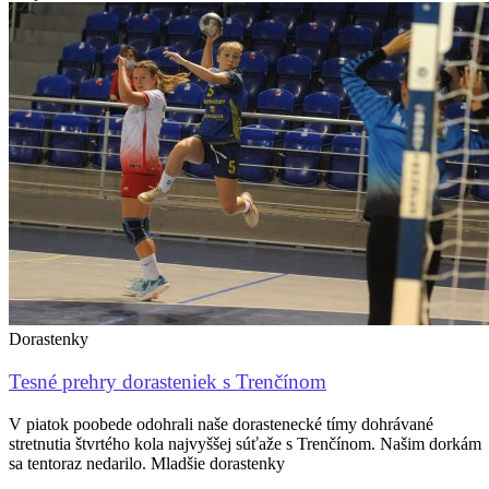
Dorastenky
Tesné prehry dorasteniek s Trenčínom
V piatok poobede odohrali naše dorastenecké tímy dohrávané
stretnutia štvrtého kola najvyššej súťaže s Trenčínom. Našim dorkám
sa tentoraz nedarilo. Mladšie dorastenky