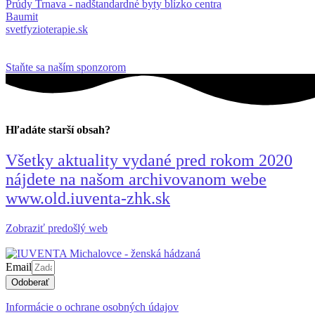
Prúdy Trnava - nadštandardné byty blízko centra
Baumit
svetfyzioterapie.sk
Staňte sa naším sponzorom
Hľadáte starší obsah?
Všetky aktuality vydané pred rokom 2020
nájdete na našom archivovanom webe
www.old.iuventa-zhk.sk
Zobraziť predošlý web
Email
Odoberať
Informácie o ochrane osobných údajov