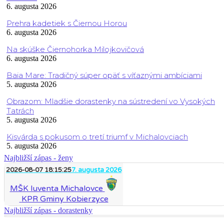
6. augusta 2026
Prehra kadetiek s Čiernou Horou
6. augusta 2026
Na skúške Čiernohorka Milojkovičová
6. augusta 2026
Baia Mare: Tradičný súper opäť s víťaznými ambíciami
5. augusta 2026
Obrazom: Mladšie dorastenky na sústredení vo Vysokých
Tatrách
5. augusta 2026
Kisvárda s pokusom o tretí triumf v Michalovciach
5. augusta 2026
Najbližší zápas - ženy
2026-08-07 18:15:25
7. augusta 2026
MŠK Iuventa Michalovce
KPR Gminy Kobierzyce
Najbližší zápas - dorastenky