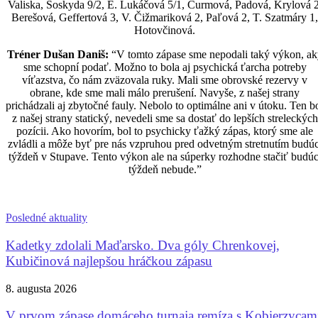
Valiska, Soskyda 9/2, E. Lukáčová 5/1, Čurmová, Padová, Krylová 2
Berešová, Geffertová 3, V. Čižmariková 2, Paľová 2, T. Szatmáry 1,
Hotovčinová.
Tréner Dušan Daniš:
“V tomto zápase sme nepodali taký výkon, ak
sme schopní podať. Možno to bola aj psychická ťarcha potreby
víťazstva, čo nám zväzovala ruky. Mali sme obrovské rezervy v
obrane, kde sme mali málo prerušení. Navyše, z našej strany
prichádzali aj zbytočné fauly. Nebolo to optimálne ani v útoku. Ten b
z našej strany statický, nevedeli sme sa dostať do lepších streleckých
pozícii. Ako hovorím, bol to psychicky ťažký zápas, ktorý sme ale
zvládli a môže byť pre nás vzpruhou pred odvetným stretnutím budúc
týždeň v Stupave. Tento výkon ale na súperky rozhodne stačiť budúc
týždeň nebude.”
Posledné aktuality
Kadetky zdolali Maďarsko. Dva góly Chrenkovej,
Kubičinová najlepšou hráčkou zápasu
8. augusta 2026
V prvom zápase domáceho turnaja remíza s Kobierzycam