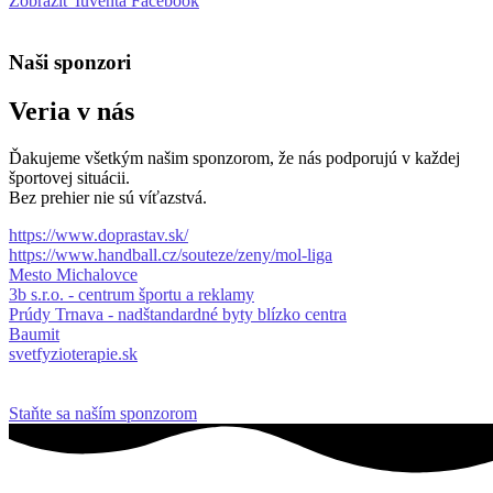
Zobraziť Iuventa Facebook
Naši sponzori
Veria v nás
Ďakujeme všetkým našim sponzorom, že nás podporujú v každej
športovej situácii.
Bez prehier nie sú víťazstvá.
https://www.doprastav.sk/
https://www.handball.cz/souteze/zeny/mol-liga
Mesto Michalovce
3b s.r.o. - centrum športu a reklamy
Prúdy Trnava - nadštandardné byty blízko centra
Baumit
svetfyzioterapie.sk
Staňte sa naším sponzorom