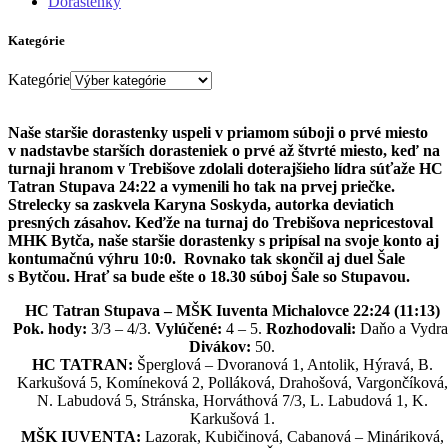
Dorastenky
Kategórie
Kategórie
Naše staršie dorastenky uspeli v priamom súboji o prvé miesto
v nadstavbe starších dorasteniek o prvé až štvrté miesto, keď na
turnaji hranom v Trebišove zdolali doterajšieho lídra súťaže HC
Tatran Stupava 24:22 a vymenili ho tak na prvej priečke.
Strelecky sa zaskvela Karyna Soskyda, autorka deviatich
presných zásahov. Keďže na turnaj do Trebišova nepricestoval
MHK Bytča, naše staršie dorastenky s pripísal na svoje konto aj
kontumačnú výhru 10:0. Rovnako tak skončil aj duel Šale
s Bytčou. Hrať sa bude ešte o 18.30 súboj Šale so Stupavou.
HC Tatran Stupava – MŠK Iuventa Michalovce 22:24 (11:13)
Pok. hody:
3/3 – 4/3.
Vylúčené:
4 – 5.
Rozhodovali:
Daňo a Vydra
Divákov:
50.
HC TATRAN:
Šperglová – Dvoranová 1, Antolik, Hýravá, B.
Karkušová 5, Komíneková 2, Polláková, Drahošová, Vargončíková,
N. Labudová 5, Stránska, Horváthová 7/3, L. Labudová 1, K.
Karkušová 1.
MŠK IUVENTA:
Lazorak, Kubičinová, Cabanová – Mináriková,