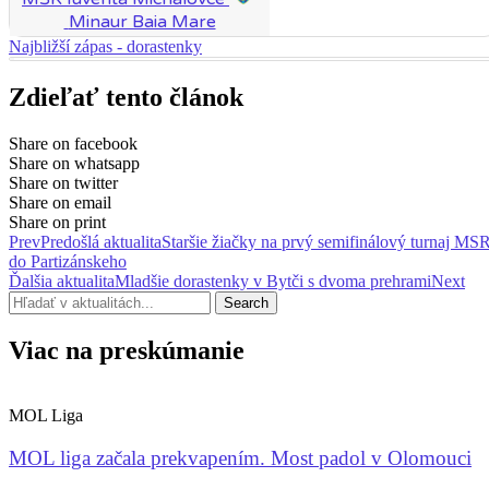
Minaur Baia Mare
Najbližší zápas - dorastenky
Zdieľať tento článok
Share on facebook
Share on whatsapp
Share on twitter
Share on email
Share on print
Prev
Predošlá aktualita
Staršie žiačky na prvý semifinálový turnaj MS
do Partizánskeho
Ďalšia aktualita
Mladšie dorastenky v Bytči s dvoma prehrami
Next
Search
Viac na preskúmanie
MOL Liga
MOL liga začala prekvapením. Most padol v Olomouci