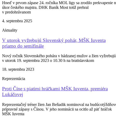
Hneď v prvom zápase 24. ročníka MOL ligy sa zrodilo prekvapenie 
úkor českého majstra. DHK Baník Most totiž prehral
v predohrávanom
4. septembra 2025
Aktuality
V utorok vyžrebujú Slovenský pohár, MŠK Iuventa
priamo do semifinále
Nový ročník Slovenského pohára v hádzanej mužov a žien vyžrebujú
v utorok 19. septembra 2023 o 10.30 h na bratislavskom
18. septembra 2023
Reprezentácia
Proti Číne s piatimi hráčkami MŠK Iuventa, premiéra
Lukáčovej
Reprezentačný tréner žien Jan Beňadik nominoval na budúcotýždňov
prípravné zápasy s Čínou. V jeho nominácii sa ocitlo až päť hráčok
MŠK Iuventa