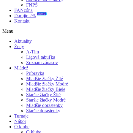
FNPŠ
FANzóna
NOVÉ
Darujte 2%
Kontakt
Menu
Aktuality
Ženy
A-Tím
Ligová tabuľka
Zoznam zápasov
Mládež
Prípravka
Mladšie žiačky Žlté
Mladšie žiačky Modré
Mladšie žiačky Biele
Staršie žiačky Žlté
Staršie žiačky Modré
Mladšie dorastenky
Staršie dorastenky
Turnaje
Nábor
O klube
O klube