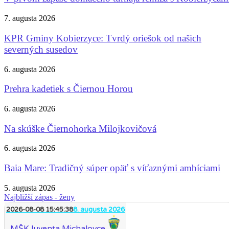
7. augusta 2026
KPR Gminy Kobierzyce: Tvrdý oriešok od našich
severných susedov
6. augusta 2026
Prehra kadetiek s Čiernou Horou
6. augusta 2026
Na skúške Čiernohorka Milojkovičová
6. augusta 2026
Baia Mare: Tradičný súper opäť s víťaznými ambíciami
5. augusta 2026
Najbližší zápas - ženy
2026-08-08 15:45:38
8. augusta 2026
MŠK Iuventa Michalovce