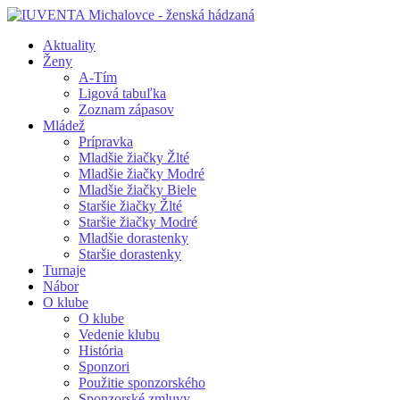
Aktuality
Ženy
A-Tím
Ligová tabuľka
Zoznam zápasov
Mládež
Prípravka
Mladšie žiačky Žlté
Mladšie žiačky Modré
Mladšie žiačky Biele
Staršie žiačky Žlté
Staršie žiačky Modré
Mladšie dorastenky
Staršie dorastenky
Turnaje
Nábor
O klube
O klube
Vedenie klubu
História
Sponzori
Použitie sponzorského
Sponzorské zmluvy