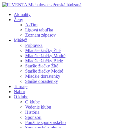
Aktuality
Ženy
A-Tím
Ligová tabuľka
Zoznam zápasov
Mládež
Prípravka
Mladšie žiačky Žlté
Mladšie žiačky Modré
Mladšie žiačky Biele
Staršie žiačky Žlté
Staršie žiačky Modré
Mladšie dorastenky
Staršie dorastenky
Turnaje
Nábor
O klube
O klube
Vedenie klubu
História
Sponzori
Použitie sponzorského
Sponzorské zmluvy