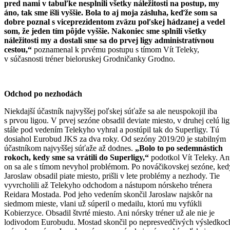
pred nami v tabuľke nesplnili všetky náležitosti na postup, my
áno, tak sme išli vyššie. Bola to aj moja zásluha, keďže som sa
dobre poznal s viceprezidentom zväzu poľskej hádzanej a vedel
som, že jeden tím pôjde vyššie. Nakoniec sme splnili všetky
náležitosti my a dostali sme sa do prvej ligy administratívnou
cestou,“
poznamenal k prvému postupu s tímom Vít Teleky,
v súčasnosti tréner bieloruskej Grodničanky Grodno.
Odchod po nezhodách
Niekdajší účastník najvyššej poľskej súťaže sa ale neuspokojil iba
s prvou ligou. V prvej sezóne obsadil deviate miesto, v druhej celú li
stále pod vedením Telekyho vyhral a postúpil tak do Superligy. Tú
dosiahol Eurobud JKS za dva roky. Od sezóny 2019/20 je stabilným
účastníkom najvyššej súťaže až dodnes.
„Bolo to po sedemnástich
rokoch, kedy sme sa vrátili do Superligy,“
podotkol Vít Teleky. An
on sa ale s tímom nevyhol problémom. Po nováčikovskej sezóne, ked
Jaroslaw obsadil piate miesto, prišli v lete problémy a nezhody. Tie
vyvrcholili až Telekyho odchodom a nástupom nórskeho trénera
Reidara Mostada. Pod jeho vedením skončil Jaroslaw najskôr na
siedmom mieste, vlani už súperil o medailu, ktorú mu vyfúkli
Kobierzyce. Obsadil štvrté miesto. Ani nórsky tréner už ale nie je
lodivodom Eurobudu. Mostad skončil po nepresvedčivých výsledkoc