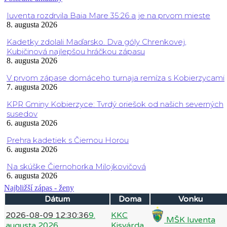
Iuventa rozdrvila Baia Mare 35:26 a je na prvom mieste
8. augusta 2026
Kadetky zdolali Maďarsko. Dva góly Chrenkovej,
Kubičinová najlepšou hráčkou zápasu
8. augusta 2026
V prvom zápase domáceho turnaja remíza s Kobierzycami
7. augusta 2026
KPR Gminy Kobierzyce: Tvrdý oriešok od našich severných
susedov
6. augusta 2026
Prehra kadetiek s Čiernou Horou
6. augusta 2026
Na skúške Čiernohorka Milojkovičová
6. augusta 2026
Najbližší zápas - ženy
Dátum
Doma
Vonku
2026-08-09 12:30:36
9.
KKC
MŠK Iuventa
augusta 2026
Kisvárda