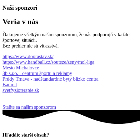
Naši sponzori
Veria v nás
Ďakujeme všetkým našim sponzorom, že nás podporujú v každej
športovej situácii.
Bez prehier nie sú víťazstvá.
https://www.doprastav.sk/
https://www.handball.cz/souteze/zeny/mol-liga
Mesto Michalovce
3b s.r.o. - centrum športu a reklamy
Prúdy Trnava - nadštandardné byty blízko centra
Baumit
svetfyzioterapie.sk
Staňte sa naším sponzorom
Hľadáte starší obsah?