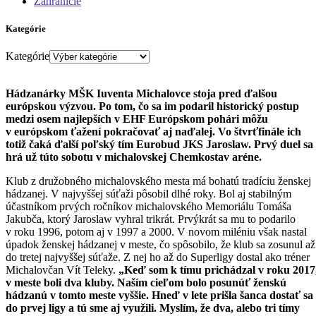
Zahraničie
Kategórie
Kategórie
Hádzanárky MŠK Iuventa Michalovce stoja pred ďalšou
európskou výzvou. Po tom, čo sa im podaril historický postup
medzi osem najlepších v EHF Európskom pohári môžu
v európskom ťažení pokračovať aj naďalej. Vo štvrťfinále ich
totiž čaká ďalší poľský tím Eurobud JKS Jaroslaw. Prvý duel sa
hrá už túto sobotu v michalovskej Chemkostav aréne.
Klub z družobného michalovského mesta má bohatú tradíciu ženskej
hádzanej. V najvyššej súťaži pôsobil dlhé roky. Bol aj stabilným
účastníkom prvých ročníkov michalovského Memoriálu Tomáša
Jakubča, ktorý Jaroslaw vyhral trikrát. Prvýkrát sa mu to podarilo
v roku 1996, potom aj v 1997 a 2000. V novom miléniu však nastal
úpadok ženskej hádzanej v meste, čo spôsobilo, že klub sa zosunul až
do tretej najvyššej súťaže. Z nej ho až do Superligy dostal ako tréner
Michalovčan Vít Teleky.
„Keď som k tímu prichádzal v roku 2017
v meste boli dva kluby. Naším cieľom bolo posunúť ženskú
hádzanú v tomto meste vyššie. Hneď v lete prišla šanca dostať sa
do prvej ligy a tú sme aj využili. Myslím, že dva, alebo tri tímy