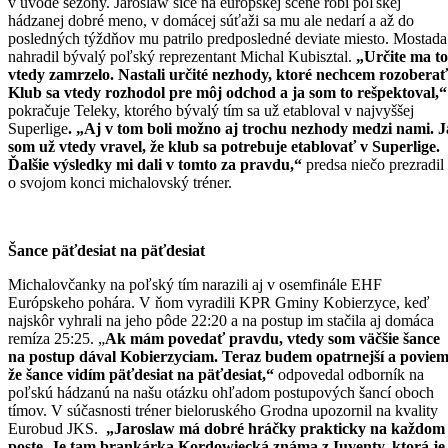
v úvode sezóny. Jaroslaw síce na európskej scéne robí poľskej
hádzanej dobré meno, v domácej súťaži sa mu ale nedarí a až do
posledných týždňov mu patrilo predposledné deviate miesto. Mostada
nahradil bývalý poľský reprezentant Michal Kubisztal.
„Určite ma to
vtedy zamrzelo. Nastali určité nezhody, ktoré nechcem rozoberať
Klub sa vtedy rozhodol pre môj odchod a ja som to rešpektoval,“
pokračuje Teleky, ktorého bývalý tím sa už etabloval v najvyššej
Superlige
. „Aj v tom boli možno aj trochu nezhody medzi nami. J
som už vtedy vravel, že klub sa potrebuje etablovať v Superlige.
Ďalšie výsledky mi dali v tomto za pravdu,“
predsa niečo prezradil
o svojom konci michalovský tréner.
Šance päťdesiat na päťdesiat
Michalovčanky na poľský tím narazili aj v osemfinále EHF
Európskeho pohára. V ňom vyradili KPR Gminy Kobierzyce, keď
najskôr vyhrali na jeho pôde 22:20 a na postup im stačila aj domáca
remíza 25:25. „
Ak mám povedať pravdu, vtedy som väčšie šance
na postup dával Kobierzyciam. Teraz budem opatrnejší a poviem
že šance vidím päťdesiat na päťdesiat,“
odpovedal odborník na
poľskú hádzanú na našu otázku ohľadom postupových šancí oboch
tímov. V súčasnosti tréner bieloruského Grodna upozornil na kvality
Eurobud JKS.
„Jaroslaw má dobré hráčky prakticky na každom
poste. Je tam brankárka Kordowiecká známa z Iuventy, ktorá je