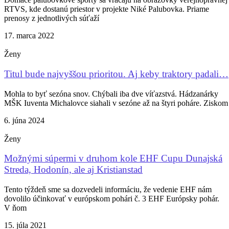
RTVS, kde dostanú priestor v projekte Niké Palubovka. Priame
prenosy z jednotlivých súťaží
17. marca 2022
Ženy
Titul bude najvyššou prioritou. Aj keby traktory padali…
Mohla to byť sezóna snov. Chýbali iba dve víťazstvá. Hádzanárky
MŠK Iuventa Michalovce siahali v sezóne až na štyri poháre. Ziskom
6. júna 2024
Ženy
Možnými súpermi v druhom kole EHF Cupu Dunajská
Streda, Hodonín, ale aj Kristianstad
Tento týždeň sme sa dozvedeli informáciu, že vedenie EHF nám
dovolilo účinkovať v európskom pohári č. 3 EHF Európsky pohár.
V ňom
15. júla 2021