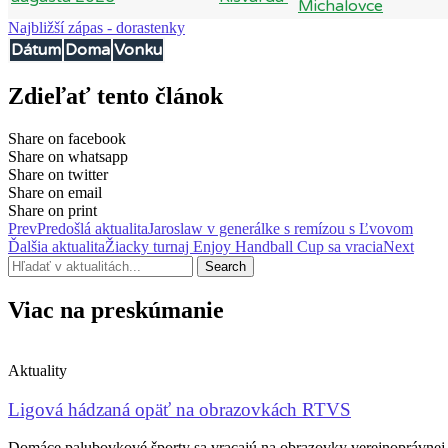
Michalovce
Najbližší zápas - dorastenky
Dátum
Doma
Vonku
Zdieľať tento článok
Share on facebook
Share on whatsapp
Share on twitter
Share on email
Share on print
Prev
Predošlá aktualita
Jaroslaw v generálke s remízou s Ľvovom
Ďalšia aktualita
Žiacky turnaj Enjoy Handball Cup sa vracia
Next
Search
Viac na preskúmanie
Aktuality
Ligová hádzaná opäť na obrazovkách RTVS
Domáce palubovkové športy sa vracajú na obrazovky verejnoprávnej