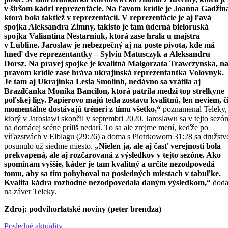
v širšom kádri reprezentácie. Na ľavom krídle je Joanna Gadžin
ktorá bola taktiež v reprezentácii. V reprezentácie je aj ľavá
spojka Aleksandra Zimny, takisto je tam úderná bieloruská
spojka Valiantina Nestarniuk, ktorá zase hrala u majstra
v Lubline. Jaroslaw je nebezpečný aj na poste pivota, kde má
hneď dve reprezentantky – Sylviu Matusczyk a Aleksandru
Dorsz. Na pravej spojke je kvalitná Malgorzata Trawczynska, n
pravom krídle zase hráva ukrajinská reprezentantka Volovnyk.
Je tam aj Ukrajinka Lesia Smolinh, nedávno sa vrátila aj
Brazílčanka Monika Bancilon, ktorá patrila medzi top strelkyne
poľskej ligy. Papierovo majú teda zostavu kvalitnú, len neviem, č
momentálne dostávajú tréneri z tímu všetko,“
poznamenal Teleky,
ktorý v Jaroslawi skončil v septembri 2020. Jaroslawu sa v tejto sezó
na domácej scéne príliš nedarí. To sa ale zrejme mení, keďže po
víťazstvách v Elblagu (29:26) a doma s Piotrkowom 31:28 sa družstv
posunulo už siedme miesto.
„Nielen ja, ale aj časť verejnosti bola
prekvapená, ale aj rozčarovaná z výsledkov v tejto sezóne. Ako
spomínam vyššie, káder je tam kvalitný a určite nezodpovedá
tomu, aby sa tím pohyboval na posledných miestach v tabuľke.
Kvalita kádra rozhodne nezodpovedala daným výsledkom,“
doda
na záver Teleky.
Zdroj: podvihorlatské noviny (peter brendza)
Posledné aktuality