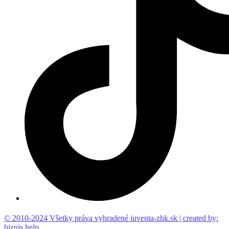
© 2010-2024 Všetky práva vyhradené iuventa-zhk.sk | created by:
biznis.help