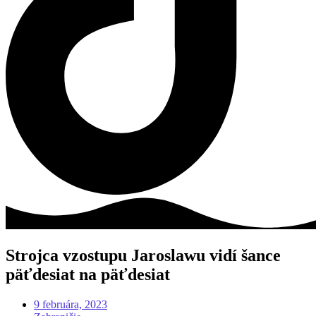
Strojca vzostupu Jaroslawu vidí šance
päťdesiat na päťdesiat
9 februára, 2023