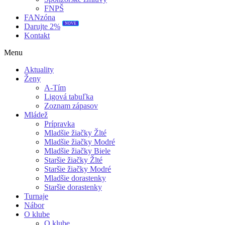
FNPŠ
FANzóna
NOVÉ
Darujte 2%
Kontakt
Menu
Aktuality
Ženy
A-Tím
Ligová tabuľka
Zoznam zápasov
Mládež
Prípravka
Mladšie žiačky Žlté
Mladšie žiačky Modré
Mladšie žiačky Biele
Staršie žiačky Žlté
Staršie žiačky Modré
Mladšie dorastenky
Staršie dorastenky
Turnaje
Nábor
O klube
O klube