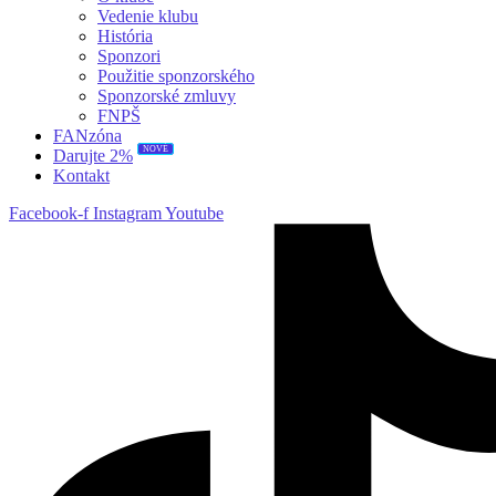
Vedenie klubu
História
Sponzori
Použitie sponzorského
Sponzorské zmluvy
FNPŠ
FANzóna
NOVÉ
Darujte 2%
Kontakt
Facebook-f
Instagram
Youtube