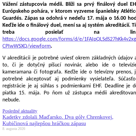
Vážení zástupcovia médii. Blíži sa prvý finálový duel E
Európskeho pohára, v ktorom vyzveme španielsky Atlétic
Guardés. Zápas sa odohrá v nedeľu 17. mája o 16.00 hod
Keďže ide o finálový duel, mení sa aj systém akreditácií. T
treba posielať na lin
https://docs.google.com/forms/d/e/1FAIpQLSdS27hKk4v
CPIwWSXQ/viewform
.
V akreditácii je potrebné uviesť okrem základných údajov 
to, či je dotyčný píšucí novinár, alebo ide o televízie
kameramana či fotografa. Keďže ide o televízny prenos, 
potrebné akceptovať aj podmienky vysielateľa.
Súčasťo
registrácie je aj súhlas s podmienkami EHF.
Deadline je d
piatka 15. mája. Po ňom už zástupca médii akreditovan
nebude.
Posledné aktuality
Kadetky zdolali Maďarsko. Dva góly Chrenkovej,
Kubičinová najlepšou hráčkou zápasu
8. augusta 2026