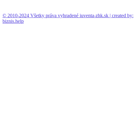
© 2010-2024 Všetky práva vyhradené iuventa-zhk.sk | created by:
biznis.help