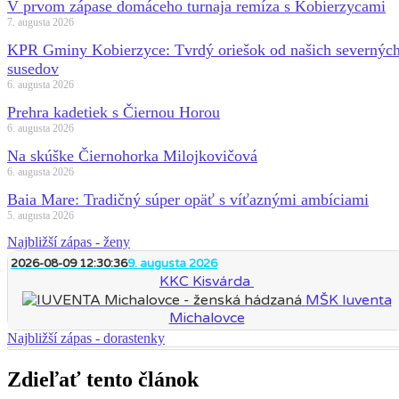
V prvom zápase domáceho turnaja remíza s Kobierzycami
7. augusta 2026
KPR Gminy Kobierzyce: Tvrdý oriešok od našich severnýc
susedov
6. augusta 2026
Prehra kadetiek s Čiernou Horou
6. augusta 2026
Na skúške Čiernohorka Milojkovičová
6. augusta 2026
Baia Mare: Tradičný súper opäť s víťaznými ambíciami
5. augusta 2026
Najbližší zápas - ženy
2026-08-09 12:30:36
9. augusta 2026
KKC Kisvárda
MŠK Iuventa
Michalovce
Najbližší zápas - dorastenky
Zdieľať tento článok