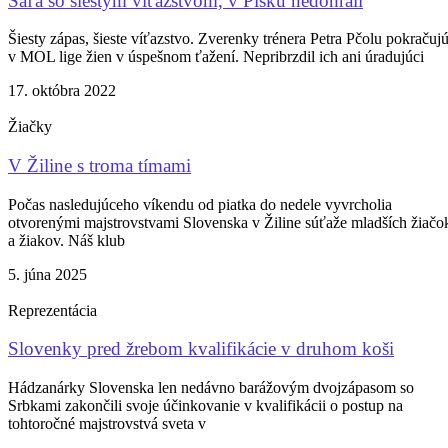
Šaľa so šiestym víťazstvom, v Písku nedohrali
Šiesty zápas, šieste víťazstvo. Zverenky trénera Petra Pčolu pokračuj
v MOL lige žien v úspešnom ťažení. Nepribrzdil ich ani úradujúci
17. októbra 2022
Žiačky
V Žiline s troma tímami
Počas nasledujúceho víkendu od piatka do nedele vyvrcholia
otvorenými majstrovstvami Slovenska v Žiline súťaže mladších žiačo
a žiakov. Náš klub
5. júna 2025
Reprezentácia
Slovenky pred žrebom kvalifikácie v druhom koši
Hádzanárky Slovenska len nedávno barážovým dvojzápasom so
Srbkami zakončili svoje účinkovanie v kvalifikácii o postup na
tohtoročné majstrovstvá sveta v