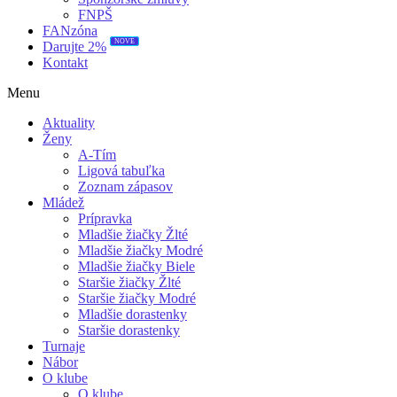
FNPŠ
FANzóna
NOVÉ
Darujte 2%
Kontakt
Menu
Aktuality
Ženy
A-Tím
Ligová tabuľka
Zoznam zápasov
Mládež
Prípravka
Mladšie žiačky Žlté
Mladšie žiačky Modré
Mladšie žiačky Biele
Staršie žiačky Žlté
Staršie žiačky Modré
Mladšie dorastenky
Staršie dorastenky
Turnaje
Nábor
O klube
O klube