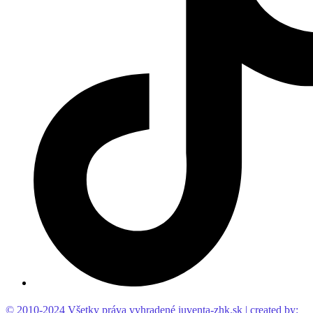
© 2010-2024 Všetky práva vyhradené iuventa-zhk.sk | created by: