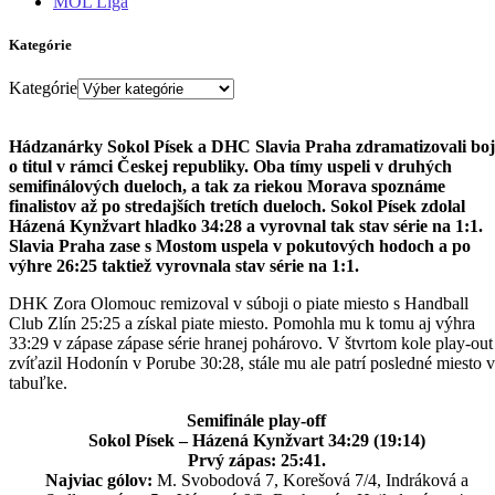
MOL Liga
Kategórie
Kategórie
Hádzanárky Sokol Písek a DHC Slavia Praha zdramatizovali boj
o titul v rámci Českej republiky. Oba tímy uspeli v druhých
semifinálových dueloch, a tak za riekou Morava spoznáme
finalistov až po stredajších tretích dueloch. Sokol Písek zdolal
Házená Kynžvart hladko 34:28 a vyrovnal tak stav série na 1:1.
Slavia Praha zase s Mostom uspela v pokutových hodoch a po
výhre 26:25 taktiež vyrovnala stav série na 1:1.
DHK Zora Olomouc remizoval v súboji o piate miesto s Handball
Club Zlín 25:25 a získal piate miesto. Pomohla mu k tomu aj výhra
33:29 v zápase zápase série hranej pohárovo. V štvrtom kole play-out
zvíťazil Hodonín v Porube 30:28, stále mu ale patrí posledné miesto v
tabuľke.
Semifinále play-off
Sokol Písek – Házená Kynžvart 34:29 (19:14)
Prvý zápas: 25:41.
Najviac gólov:
M. Svobodová 7, Korešová 7/4, Indráková a