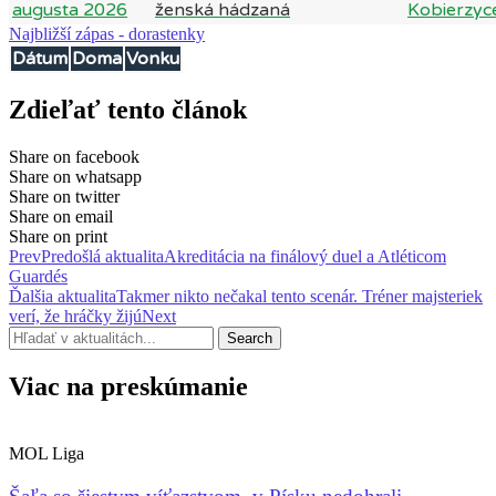
augusta 2026
Kobierzyc
Najbližší zápas - dorastenky
Dátum
Doma
Vonku
Zdieľať tento článok
Share on facebook
Share on whatsapp
Share on twitter
Share on email
Share on print
Prev
Predošlá aktualita
Akreditácia na finálový duel a Atléticom
Guardés
Ďalšia aktualita
Takmer nikto nečakal tento scenár. Tréner majsteriek
verí, že hráčky žijú
Next
Search
Viac na preskúmanie
MOL Liga