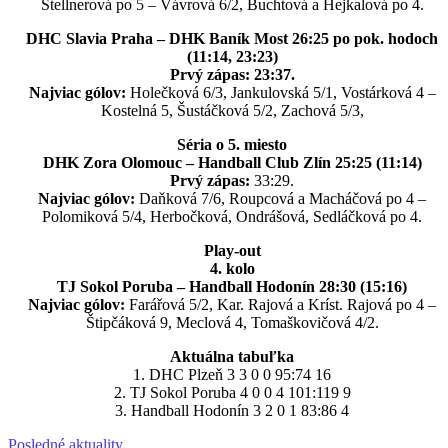
Stellnerová po 5 – Vávrová 6/2, Buchtová a Hejkalová po 4.
DHC Slavia Praha – DHK Baník Most 26:25 po pok. hodoch
(11:14, 23:23)
Prvý zápas: 23:37.
Najviac gólov:
Holečková 6/3, Jankulovská 5/1, Vostárková 4 –
Kostelná 5, Šustáčková 5/2, Zachová 5/3,
Séria o 5. miesto
DHK Zora Olomouc – Handball Club Zlín 25:25 (11:14)
Prvý zápas:
33:29.
Najviac gólov:
Daňková 7/6, Roupcová a Macháčová po 4 –
Polomiková 5/4, Herbočková, Ondrášová, Sedláčková po 4.
Play-out
4. kolo
TJ Sokol Poruba – Handball Hodonín 28:30 (15:16)
Najviac gólov:
Farářová 5/2, Kar. Rajová a Kríst. Rajová po 4 –
Štipčáková 9, Meclová 4, Tomaškovičová 4/2.
Aktuálna tabuľka
1. DHC Plzeň 3 3 0 0 95:74 16
2. TJ Sokol Poruba 4 0 0 4 101:119 9
3. Handball Hodonín 3 2 0 1 83:86 4
Posledné aktuality