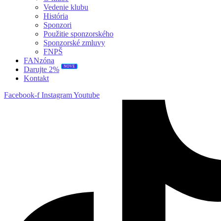
Vedenie klubu
História
Sponzori
Použitie sponzorského
Sponzorské zmluvy
FNPŠ
FANzóna
NOVÉ
Darujte 2%
Kontakt
Facebook-f
Instagram
Youtube