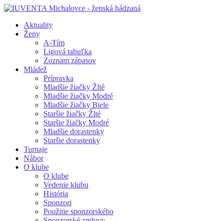
Aktuality
Ženy
A-Tím
Ligová tabuľka
Zoznam zápasov
Mládež
Prípravka
Mladšie žiačky Žlté
Mladšie žiačky Modré
Mladšie žiačky Biele
Staršie žiačky Žlté
Staršie žiačky Modré
Mladšie dorastenky
Staršie dorastenky
Turnaje
Nábor
O klube
O klube
Vedenie klubu
História
Sponzori
Použitie sponzorského
Sponzorské zmluvy