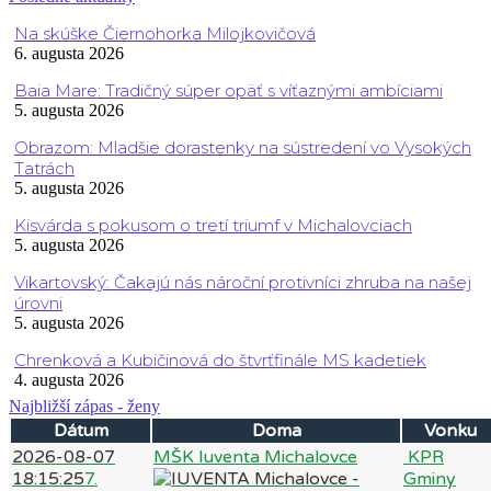
Na skúške Čiernohorka Milojkovičová
6. augusta 2026
Baia Mare: Tradičný súper opäť s víťaznými ambíciami
5. augusta 2026
Obrazom: Mladšie dorastenky na sústredení vo Vysokých
Tatrách
5. augusta 2026
Kisvárda s pokusom o tretí triumf v Michalovciach
5. augusta 2026
Vikartovský: Čakajú nás nároční protivníci zhruba na našej
úrovni
5. augusta 2026
Chrenková a Kubičinová do štvrťfinále MS kadetiek
4. augusta 2026
Najbližší zápas - ženy
Dátum
Doma
Vonku
2026-08-07
MŠK Iuventa Michalovce
KPR
18:15:25
7.
Gminy