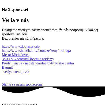
Naši sponzori
Veria v nás
Ďakujeme všetkým našim sponzorom, že nás podporujú v každej
športovej situácii.
Bez prehier nie sú víťazstvá.
https://www.doprastav.sk/
https://www.handball.cz/souteze/zeny/mol-liga
Mesto Michalovce
3b s.r.o. - centrum športu a reklamy
Prúdy Trnava - nadštandardné byty blízko centra
Baumit
svetfyzioterapie.sk
Staňte sa naším sponzorom