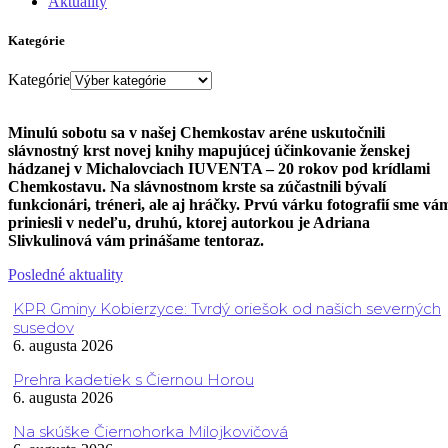
Aktuality
Kategórie
Kategórie
Minulú sobotu sa v našej Chemkostav aréne uskutočnili
slávnostný krst novej knihy mapujúcej účinkovanie ženskej
hádzanej v Michalovciach IUVENTA – 20 rokov pod krídlami
Chemkostavu. Na slávnostnom krste sa zúčastnili bývalí
funkcionári, tréneri, ale aj hráčky. Prvú várku fotografií sme vá
priniesli v nedeľu, druhú, ktorej autorkou je Adriana
Slivkulinová vám prinášame tentoraz.
Posledné aktuality
KPR Gminy Kobierzyce: Tvrdý oriešok od našich severných
susedov
6. augusta 2026
Prehra kadetiek s Čiernou Horou
6. augusta 2026
Na skúške Čiernohorka Milojkovičová