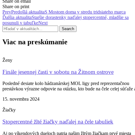
Share on email
Share on print
Prev
Predošlá aktualita
S Mostom doma v stredu tridsiateho marca
Ďalšia aktualita
Staršie dorastenky naďalej stopercentné, mladšie sa
posunuli v tabuľke
Next
Search
Viac na preskúmanie
Ženy
Finále jesennej časti v sobotu na Žitnom ostrove
Posledné desiate kolo hádzanárskej MOL ligy pred reprezentačnou
prestávkou výrazne odpovie na otázku, kto bude na čele celej súťaže 
15. novembra 2024
Žiačky
Stopercentné žlté žiačky naďalej na čele tabuliek
Aj po víkendových dueloch patria našim žltým žiačkam prvé miesta