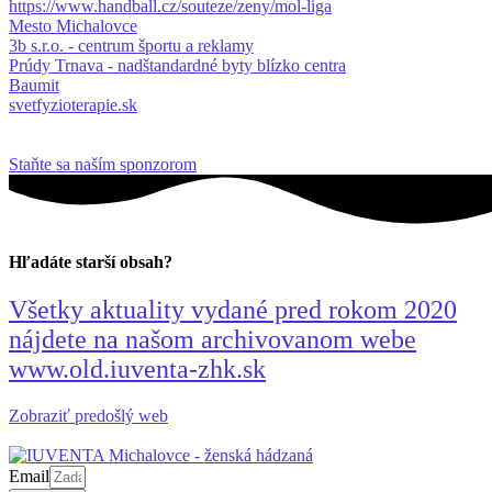
https://www.handball.cz/souteze/zeny/mol-liga
Mesto Michalovce
3b s.r.o. - centrum športu a reklamy
Prúdy Trnava - nadštandardné byty blízko centra
Baumit
svetfyzioterapie.sk
Staňte sa naším sponzorom
Hľadáte starší obsah?
Všetky aktuality vydané pred rokom 2020
nájdete na našom archivovanom webe
www.old.iuventa-zhk.sk
Zobraziť predošlý web
Email