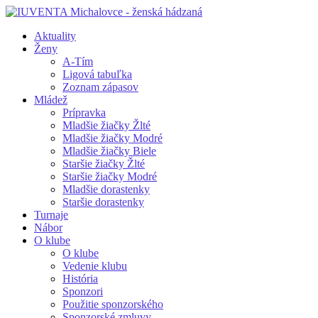
Aktuality
Ženy
A-Tím
Ligová tabuľka
Zoznam zápasov
Mládež
Prípravka
Mladšie žiačky Žlté
Mladšie žiačky Modré
Mladšie žiačky Biele
Staršie žiačky Žlté
Staršie žiačky Modré
Mladšie dorastenky
Staršie dorastenky
Turnaje
Nábor
O klube
O klube
Vedenie klubu
História
Sponzori
Použitie sponzorského
Sponzorské zmluvy