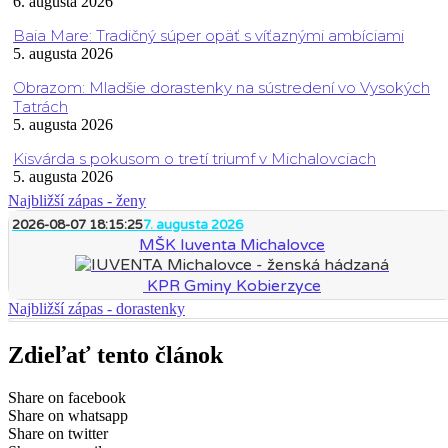
6. augusta 2026
Baia Mare: Tradičný súper opäť s víťaznými ambíciami
5. augusta 2026
Obrazom: Mladšie dorastenky na sústredení vo Vysokých
Tatrách
5. augusta 2026
Kisvárda s pokusom o tretí triumf v Michalovciach
5. augusta 2026
Najbližší zápas - ženy
2026-08-07 18:15:25
7. augusta 2026
MŠK Iuventa Michalovce
KPR Gminy Kobierzyce
Najbližší zápas - dorastenky
Zdieľať tento článok
Share on facebook
Share on whatsapp
Share on twitter