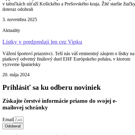
v tabuľkách súťaží Košického a Prešovského kraja. Žlté staršie žiačk
doteraz odohrali
3. novembra 2025
Aktuality
Lístky v predpredaji len cez Vipku
Vážení športoví priaznivci. Teší nás váš eminentný záujem o lístky na
piatkový odvetný finálový duel EHF Európskeho pohára, v ktorom
vyzveme španielsky
20. mája 2024
Prihlásiť sa ku odberu noviniek
Získajte čerstvé informácie priamo do svojej e-
mailovej schránky
Email
Odoberať