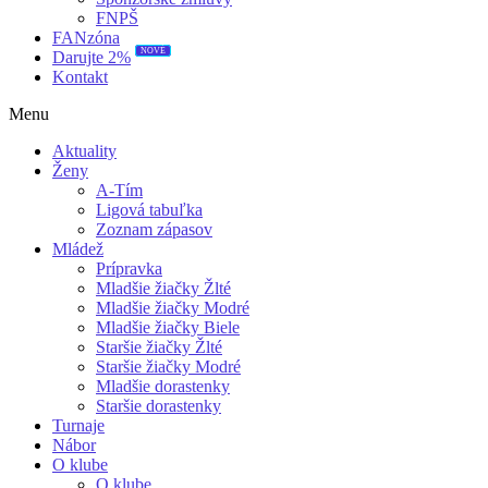
FNPŠ
FANzóna
Darujte 2%
NOVÉ
Kontakt
Menu
Aktuality
Ženy
A-Tím
Ligová tabuľka
Zoznam zápasov
Mládež
Prípravka
Mladšie žiačky Žlté
Mladšie žiačky Modré
Mladšie žiačky Biele
Staršie žiačky Žlté
Staršie žiačky Modré
Mladšie dorastenky
Staršie dorastenky
Turnaje
Nábor
O klube
O klube