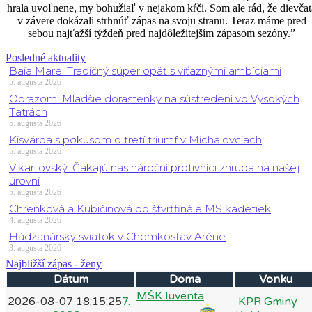
hrala uvoľnene, my bohužiaľ v nejakom kŕči. Som ale rád, že dievčat
v závere dokázali strhnúť zápas na svoju stranu. Teraz máme pred
sebou najťažší týždeň pred najdôležitejším zápasom sezóny.”
Posledné aktuality
Baia Mare: Tradičný súper opäť s víťaznými ambíciami
5. augusta 2026
Obrazom: Mladšie dorastenky na sústredení vo Vysokých
Tatrách
5. augusta 2026
Kisvárda s pokusom o tretí triumf v Michalovciach
5. augusta 2026
Vikartovský: Čakajú nás nároční protivníci zhruba na našej
úrovni
5. augusta 2026
Chrenková a Kubičinová do štvrťfinále MS kadetiek
4. augusta 2026
Hádzanársky sviatok v Chemkostav Aréne
3. augusta 2026
Najbližší zápas - ženy
Dátum
Doma
Vonku
MŠK Iuventa
2026-08-07 18:15:25
7.
KPR Gminy