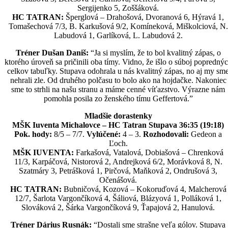
Sergijenko 5, Zoššáková.
HC TATRAN:
Šperglová – Drahošová, Dvoranová 6, Hýravá 1,
Tomašechová 7/3, B. Karkušová 9/2, Komíneková, Miškolciová, N.
Labudová 1, Garlíková, L. Labudová 2.
Tréner Dušan Daniš:
“Ja si myslím, že to bol kvalitný zápas, o
ktorého úroveň sa pričinili oba tímy. Vidno, že išlo o súboj popredný
celkov tabuľky. Stupava odohrala u nás kvalitný zápas, no aj my sm
nehrali zle. Od druhého polčasu to bolo ako na hojdačke. Nakoniec
sme to strhli na našu stranu a máme cenné víťazstvo. Výrazne nám
pomohla posila zo ženského tímu Geffertová.”
Mladšie dorastenky
MŠK Iuventa Michalovce – HC Tatran Stupava 36:35 (19:18)
Pok. hody:
8/5 – 7/7.
Vylúčené:
4 – 3.
Rozhodovali:
Gedeon a
Ľoch.
MŠK IUVENTA:
Farkašová, Vatalová, Dobiašová – Chrenková
11/3, Karpáčová, Nistorová 2, Andrejková 6/2, Morávková 8, N.
Szatmáry 3, Petrášková 1, Pirčová, Maňková 2, Ondrušová 3,
Očenášová.
HC TATRAN:
Bubničová, Kozová – Kokoruďová 4, Malcherová
12/7, Šarlota Vargončíková 4, Šáliová, Blázyová 1, Polláková 1,
Slováková 2, Šárka Vargončíková 9, Ťapajová 2, Hanulová.
Tréner Dárius Rusnák:
“Dostali sme strašne veľa gólov. Stupava