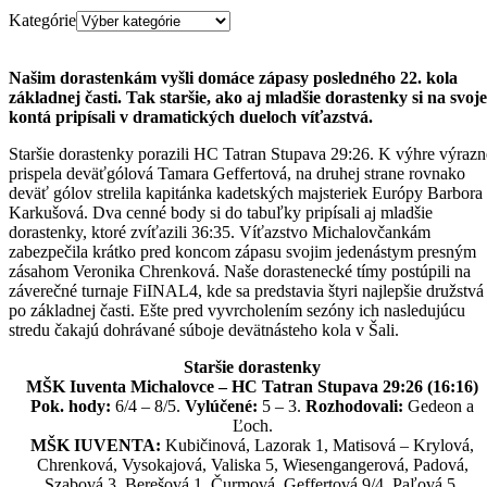
Kategórie
Našim dorastenkám vyšli domáce zápasy posledného 22. kola
základnej časti. Tak staršie, ako aj mladšie dorastenky si na svoje
kontá pripísali v dramatických dueloch víťazstvá.
Staršie dorastenky porazili HC Tatran Stupava 29:26. K výhre výrazn
prispela deväťgólová Tamara Geffertová, na druhej strane rovnako
deväť gólov strelila kapitánka kadetských majsteriek Európy Barbora
Karkušová. Dva cenné body si do tabuľky pripísali aj mladšie
dorastenky, ktoré zvíťazili 36:35. Víťazstvo Michalovčankám
zabezpečila krátko pred koncom zápasu svojim jedenástym presným
zásahom Veronika Chrenková. Naše dorastenecké tímy postúpili na
záverečné turnaje FiINAL4, kde sa predstavia štyri najlepšie družstvá
po základnej časti. Ešte pred vyvrcholením sezóny ich nasledujúcu
stredu čakajú dohrávané súboje devätnásteho kola v Šali.
Staršie dorastenky
MŠK Iuventa Michalovce – HC Tatran Stupava 29:26 (16:16)
Pok. hody:
6/4 – 8/5.
Vylúčené:
5 – 3.
Rozhodovali:
Gedeon a
Ľoch.
MŠK IUVENTA:
Kubičinová, Lazorak 1, Matisová – Krylová,
Chrenková, Vysokajová, Valiska 5, Wiesengangerová, Padová,
Szabová 3, Berešová 1, Čurmová, Geffertová 9/4, Paľová 5,