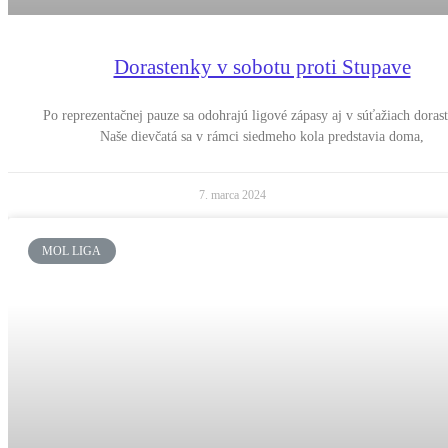
Dorastenky v sobotu proti Stupave
Po reprezentačnej pauze sa odohrajú ligové zápasy aj v súťažiach dorast
Naše dievčatá sa v rámci siedmeho kola predstavia doma,
7. marca 2024
MOL LIGA