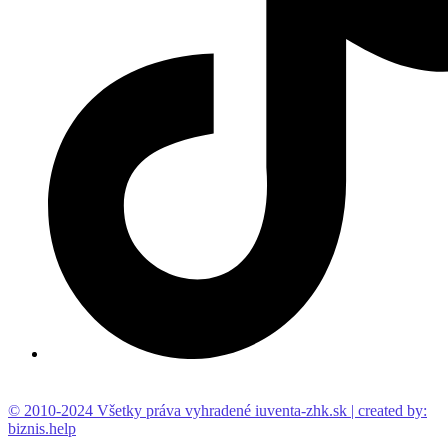
© 2010-2024 Všetky práva vyhradené iuventa-zhk.sk | created by:
biznis.help