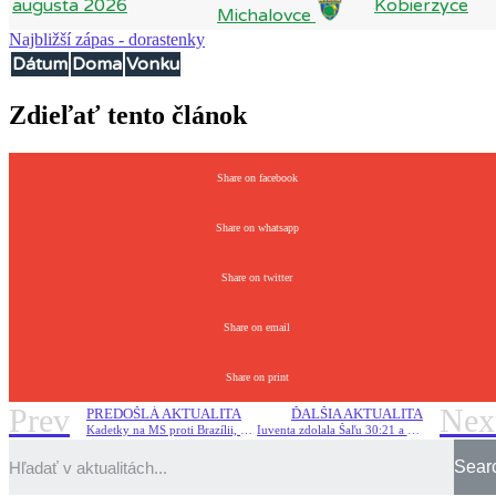
augusta 2026
Kobierzyce
Michalovce
Najbližší zápas - dorastenky
Dátum
Doma
Vonku
Zdieľať tento článok
Share on facebook
Share on whatsapp
Share on twitter
Share on email
Share on print
Prev
Nex
PREDOŠLÁ AKTUALITA
ĎALŠIA AKTUALITA
Kadetky na MS proti Brazílii, Japonsku a Angole
Iuventa zdolala Šaľu 30:21 a má šestnásty slovenský titul!
Sear