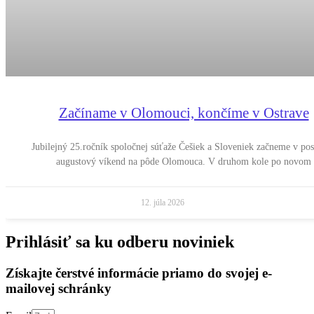
Začíname v Olomouci, končíme v Ostrave
Jubilejný 25.ročník spoločnej súťaže Češiek a Sloveniek začneme v po
augustový víkend na pôde Olomouca. V druhom kole po novom
12. júla 2026
Prihlásiť sa ku odberu noviniek
Získajte čerstvé informácie priamo do svojej e-
mailovej schránky