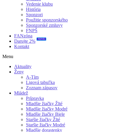
Vedenie klubu
História
Sponzori
Použitie sponzorského
Sponzorské zmluvy
FNPŠ
FANzóna
NOVÉ
Darujte 2%
Kontakt
Menu
Aktuality
Ženy
A-Tím
Ligová tabuľka
Zoznam zápasov
Mládež
Prípravka
Mladšie žiačky Žlté
Mladšie žiačky Modré
Mladšie žiačky Biele
Staršie žiačky Žlté
Staršie žiačky Modré
Mladšie dorastenky