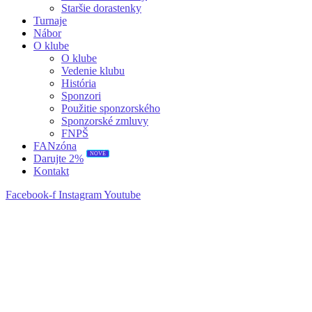
Staršie dorastenky
Turnaje
Nábor
O klube
O klube
Vedenie klubu
História
Sponzori
Použitie sponzorského
Sponzorské zmluvy
FNPŠ
FANzóna
NOVÉ
Darujte 2%
Kontakt
Facebook-f
Instagram
Youtube