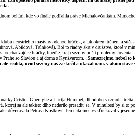
EHF Európskeho pohára historický úspech, na domácej prišiel pád 
reda.
rodnom pohári, kde vo finále podľahla práve Michalovčankám. Mimochod
e klubu neustriehlo masívny odchod hráčok, a tak okrem trénera a súčas
nová, Abildová, Trúnková). Bol to riadny škrt v družstve, ktoré v min
 za odchádzajúce hráčky, hneď z kraja sezóny prišli problémy. Iuventa s
i v Prahe so Slaviou a aj doma s Kynžvartom.
„Samozrejme, nebol to id
le realita, úvod sezóny nás zaskočil a ukázal nám, v akom stave s
nárky Cristina Gheorghe a Lucija Hummel, dlhodobo sa zranila tretia let
, ktorej sa ale takisto dlho nedarilo presadiť sa. V minulosti by si to
aďalej dôverovala Petrovi Kostkovi. Ten nakoniec vykľučkoval v jesenne