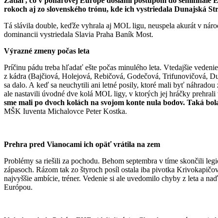
Zatiaľ, čo v pohárovej Európe dosiahli postupom do semifinále 
rokoch aj zo slovenského trónu, kde ich vystriedala Dunajská St
Tá slávila double, keďže vyhrala aj MOL ligu, neuspela akurát v ná
dominancii vystriedala Slavia Praha Baník Most.
Výrazné zmeny počas leta
Príčinu pádu treba hľadať ešte počas minulého leta. Vtedajšie vedeni
z kádra (Bajčiová, Holejová, Rebičová, Godečová, Trifunovičová, Duli
sa dalo. A keď sa neuchytili ani letné posily, ktoré mali byť náhradou
ale nastavili úvodné dve kolá MOL ligy, v ktorých jej hráčky prehral
sme mali po dvoch kolách na svojom konte nula bodov. Taká bola a
MŠK Iuventa Michalovce Peter Kostka.
Prehra pred Vianocami ich opäť vrátila na zem
Problémy sa riešili za pochodu. Behom septembra v tíme skončili legio
zápasoch. Rázom tak zo štyroch posíl ostala iba pivotka Krivokapičová
najvyššie ambície, tréner. Vedenie si ale uvedomilo chyby z leta a n
Európou.