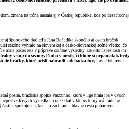
nielen z česko-slovenského prvenstva v MOL lige, ale po dvanásti
om, zmena na tróne nastala aj v Českej republike, kde po desaťročnej
ne aj športového riaditeľa Jana Beňadika skončilo aj osem hráčok
ulej sezóne vyhralo na slovenskej a česko-slovenskej scéne všetko, čo
íce mala počas leta v príprave solídne výsledky, zrkadlo úspešnosti im
eálny vstup do sezóny. Ľudia v meste, či klube si nepamätali, ked
ú tie hráčky, ktoré prišli nahradiť odchádzajúce,“
uviedol tréner
ná posila, brazílska spojka Paizzinho, ktorá v lige hrala iba v dvoch
 po nepresvedčivých výsledkoch odskákal v klube, ktorý má tradične
j časti k spokojnosti, keď ho zachránila hlavne cesta pohárovou