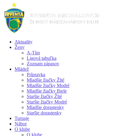
Aktuality
Ženy
A-Tím
Ligová tabuľka
Zoznam zápasov
Mládež
Prípravka
Mladšie žiačky Žlté
Mladšie žiačky Modré
Mladšie žiačky Biele
Staršie žiačky Žlté
Staršie žiačky Modré
Mladšie dorastenky
Staršie dorastenky
Turnaje
Nábor
O klube
O klube