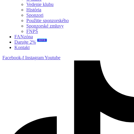
Vedenie klubu
História
Sponzori
Použitie sponzorského
Sponzorské zmluvy
FNPŠ
FANzóna
NOVÉ
Darujte 2%
Kontakt
Facebook-f
Instagram
Youtube