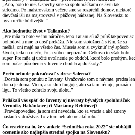
„Áno, bolo to iné. Úspechy sme so spoluhráčkami oslávili tak
striedmo. Po majstrovskom večere sme sa rozpŕchli domov, niektoré
dievčatá išli na majstrovstvá v plážovej hádzanej. Na Slovensku to
býva určite búrlivejšie.”
Ako hodnotíte život v Taliansku?
„Pre mňa to bolo veľmi náročné, lebo Taliani sú až príliš takpovediac
pohodoví a mne to dosť prekáža. Nie som stotožnená s tým, že sa
mešká, oni majú na všetko čas. Musela som si zvyknúť iný spôsob
života, teda na niečo, čo ja vôbec nepoznám. Celkovo to však bolo
super. Pre mňa aj určité uvoľnenie po období, ktoré bolo predtým, ke
som počas pôsobenia v Iuvente chodila aj do školy.”
Prečo nebude pokračovať v drese Salerna?
„Dostala som ponuku z Iuventy. Uvažovalo som o návrate, predsa len
doma je doma. Viem, ako klub funguje, ako sa tam trénuje, poznám
ligu. To všetko zohralo svoju úlohu.”
Prilákali vás späť do Iuventy aj návraty bývalých spoluhráčok
Veroniky Habánkovej či Marianny Rebičovej?
„Pravdupovediac, ja som ani nevedela, kto sa vracia a aké zmeny
nastanú v družstve. To v tom nehralo nejakú rolu.”
Čo vravíte na to, že v ankete “Sedmička roka 2022” ste obhájili
ocenenie ako najlepšia stredná spojka na Slovensku?