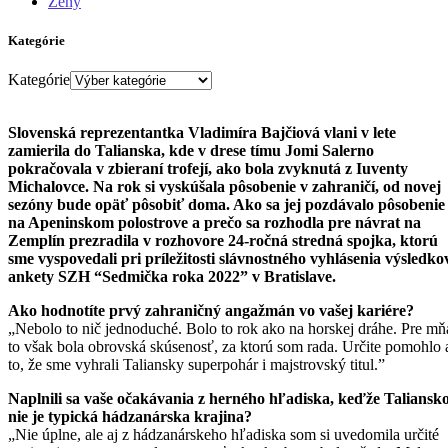
Ženy
Kategórie
Kategórie
Slovenská reprezentantka Vladimíra Bajčiová vlani v lete
zamierila do Talianska, kde v drese tímu Jomi Salerno
pokračovala v zbieraní trofejí, ako bola zvyknutá z Iuventy
Michalovce. Na rok si vyskúšala pôsobenie v zahraničí, od novej
sezóny bude opäť pôsobiť doma. Ako sa jej pozdávalo pôsobenie
na Apeninskom polostrove a prečo sa rozhodla pre návrat na
Zemplín prezradila v rozhovore 24-ročná stredná spojka, ktorú
sme vyspovedali pri príležitosti slávnostného vyhlásenia výsledko
ankety SZH “Sedmička roka 2022” v Bratislave.
Ako hodnotíte prvý zahraničný angažmán vo vašej kariére?
„Nebolo to nič jednoduché. Bolo to rok ako na horskej dráhe. Pre mň
to však bola obrovská skúsenosť, za ktorú som rada. Určite pomohlo 
to, že sme vyhrali Taliansky superpohár i majstrovský titul.”
Naplnili sa vaše očakávania z herného hľadiska, keďže Taliansk
nie je typická hádzanárska krajina?
„Nie úplne, ale aj z hádzanárskeho hľadiska som si uvedomila určité