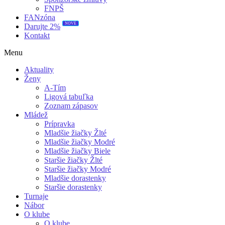
FNPŠ
FANzóna
NOVÉ
Darujte 2%
Kontakt
Menu
Aktuality
Ženy
A-Tím
Ligová tabuľka
Zoznam zápasov
Mládež
Prípravka
Mladšie žiačky Žlté
Mladšie žiačky Modré
Mladšie žiačky Biele
Staršie žiačky Žlté
Staršie žiačky Modré
Mladšie dorastenky
Staršie dorastenky
Turnaje
Nábor
O klube
O klube