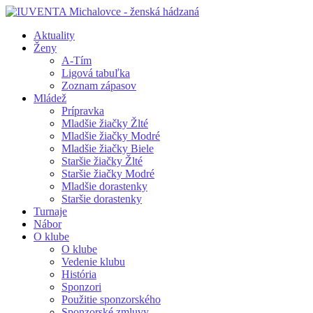
Aktuality
Ženy
A-Tím
Ligová tabuľka
Zoznam zápasov
Mládež
Prípravka
Mladšie žiačky Žlté
Mladšie žiačky Modré
Mladšie žiačky Biele
Staršie žiačky Žlté
Staršie žiačky Modré
Mladšie dorastenky
Staršie dorastenky
Turnaje
Nábor
O klube
O klube
Vedenie klubu
História
Sponzori
Použitie sponzorského
Sponzorské zmluvy