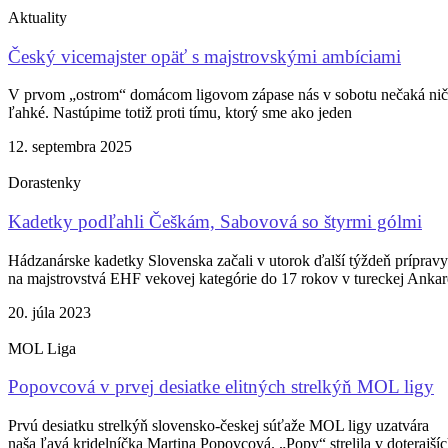
Aktuality
Český vicemajster opäť s majstrovskými ambíciami
V prvom „ostrom“ domácom ligovom zápase nás v sobotu nečaká nič
ľahké. Nastúpime totiž proti tímu, ktorý sme ako jeden
12. septembra 2025
Dorastenky
Kadetky podľahli Češkám, Sabovová so štyrmi gólmi
Hádzanárske kadetky Slovenska začali v utorok ďalší týždeň prípravy
na majstrovstvá EHF vekovej kategórie do 17 rokov v tureckej Ankar
20. júla 2023
MOL Liga
Popovcová v prvej desiatke elitných strelkýň MOL ligy
Prvú desiatku strelkýň slovensko-českej súťaže MOL ligy uzatvára
naša ľavá kridelníčka Martina Popovcová. „Popy“ strelila v doterajší