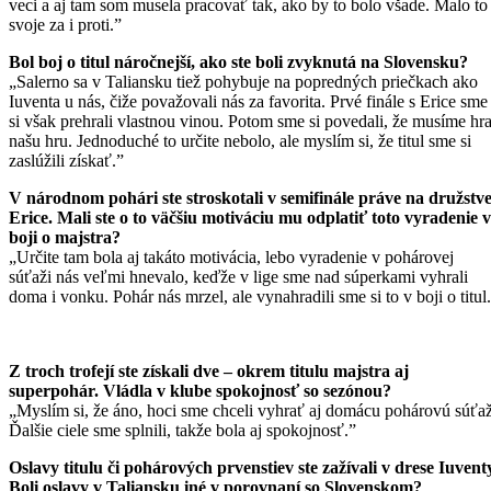
veci a aj tam som musela pracovať tak, ako by to bolo všade. Malo to
svoje za i proti.”
Bol boj o titul náročnejší, ako ste boli zvyknutá na Slovensku?
„Salerno sa v Taliansku tiež pohybuje na popredných priečkach ako
Iuventa u nás, čiže považovali nás za favorita. Prvé finále s Erice sme
si však prehrali vlastnou vinou. Potom sme si povedali, že musíme hr
našu hru. Jednoduché to určite nebolo, ale myslím si, že titul sme si
zaslúžili získať.”
V národnom pohári ste stroskotali v semifinále práve na družstv
Erice. Mali ste o to väčšiu motiváciu mu odplatiť toto vyradenie v
boji o majstra?
„Určite tam bola aj takáto motivácia, lebo vyradenie v pohárovej
súťaži nás veľmi hnevalo, keďže v lige sme nad súperkami vyhrali
doma i vonku. Pohár nás mrzel, ale vynahradili sme si to v boji o titul
Z troch trofejí ste získali dve – okrem titulu majstra aj
superpohár. Vládla v klube spokojnosť so sezónou?
„Myslím si, že áno, hoci sme chceli vyhrať aj domácu pohárovú súťaž
Ďalšie ciele sme splnili, takže bola aj spokojnosť.”
Oslavy titulu či pohárových prvenstiev ste zažívali v drese Iuvent
Boli oslavy v Taliansku iné v porovnaní so Slovenskom?