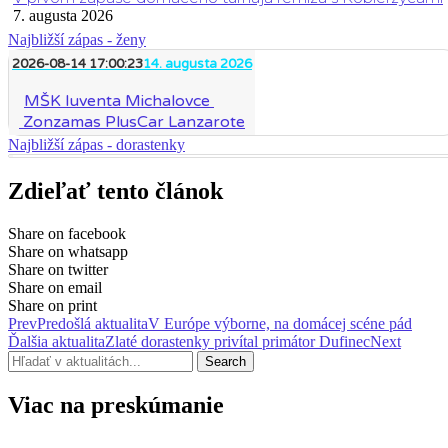
7. augusta 2026
Najbližší zápas - ženy
2026-08-14 17:00:23
14. augusta 2026
MŠK Iuventa Michalovce
Zonzamas PlusCar Lanzarote
Najbližší zápas - dorastenky
Zdieľať tento článok
Share on facebook
Share on whatsapp
Share on twitter
Share on email
Share on print
Prev
Predošlá aktualita
V Európe výborne, na domácej scéne pád
Ďalšia aktualita
Zlaté dorastenky privítal primátor Dufinec
Next
Search
Viac na preskúmanie