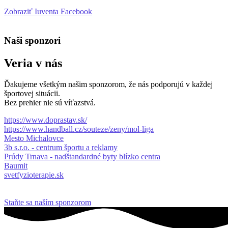
Zobraziť Iuventa Facebook
Naši sponzori
Veria v nás
Ďakujeme všetkým našim sponzorom, že nás podporujú v každej
športovej situácii.
Bez prehier nie sú víťazstvá.
https://www.doprastav.sk/
https://www.handball.cz/souteze/zeny/mol-liga
Mesto Michalovce
3b s.r.o. - centrum športu a reklamy
Prúdy Trnava - nadštandardné byty blízko centra
Baumit
svetfyzioterapie.sk
Staňte sa naším sponzorom