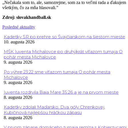
„Nečakala som to, ale, samozrejme, som za to veľmi rada a ďakujem
všetkým, čo za mňa hlasovali.”
Zdroj: slovakhandball.sk
Posledné aktuality
Kadetky SR po prehre so Švajčiarskom na šiestom mieste
10. augusta 2026
MŠK Iuventa Michalovce po druhýkrát víťazom turnaja O
pohár mesta Michalovce
9. augusta 2026
Po výhre 23:22 sme víťazom turnaja O pohár mesta
Michalovce
9. augusta 2026
Iuventa rozdrvila Baia Mare 35:26 a je na prvom mieste
8. augusta 2026
Kadetky zdolali Maďarsko. Dva góly Chrenkovej,
Kubičinová najlepšou hráčkou zápasu
8. augusta 2026
V prvom zápase domáceho turnaja remíza s Kobierzycami