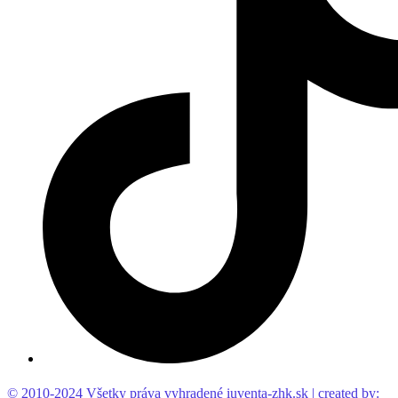
© 2010-2024 Všetky práva vyhradené iuventa-zhk.sk | created by: