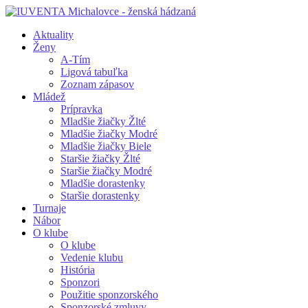
Aktuality
Ženy
A-Tím
Ligová tabuľka
Zoznam zápasov
Mládež
Prípravka
Mladšie žiačky Žlté
Mladšie žiačky Modré
Mladšie žiačky Biele
Staršie žiačky Žlté
Staršie žiačky Modré
Mladšie dorastenky
Staršie dorastenky
Turnaje
Nábor
O klube
O klube
Vedenie klubu
História
Sponzori
Použitie sponzorského
Sponzorské zmluvy