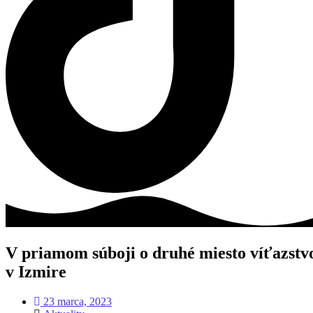
V priamom súboji o druhé miesto víťazstv
v Izmire
23 marca, 2023