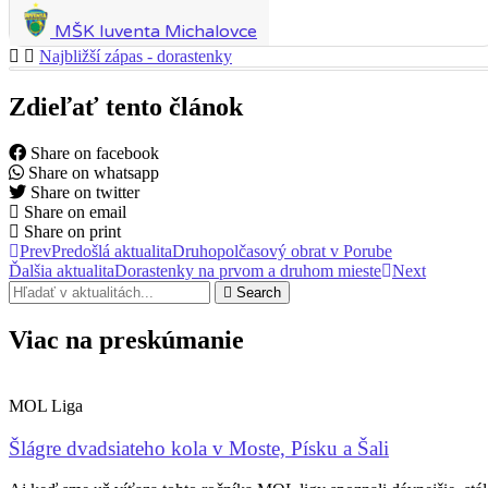
MŠK Iuventa Michalovce
Najbližší zápas - dorastenky
Zdieľať tento článok
Share on facebook
Share on whatsapp
Share on twitter
Share on email
Share on print
Prev
Predošlá aktualita
Druhopolčasový obrat v Porube
Ďalšia aktualita
Dorastenky na prvom a druhom mieste
Next
Search
Viac na preskúmanie
MOL Liga
Šlágre dvadsiateho kola v Moste, Písku a Šali