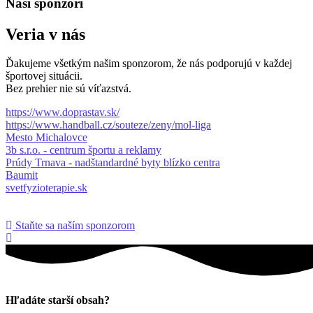
Naši sponzori
Veria v nás
Ďakujeme všetkým našim sponzorom, že nás podporujú v každej
športovej situácii.
Bez prehier nie sú víťazstvá.
https://www.doprastav.sk/
https://www.handball.cz/souteze/zeny/mol-liga
Mesto Michalovce
3b s.r.o. - centrum športu a reklamy
Prúdy Trnava - nadštandardné byty blízko centra
Baumit
svetfyzioterapie.sk
Staňte sa naším sponzorom
Hľadáte starší obsah?