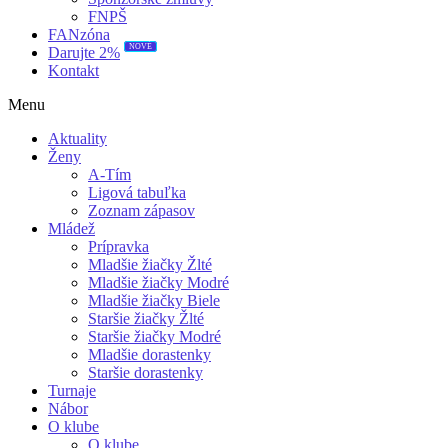
FNPŠ
FANzóna
Darujte 2%
NOVÉ
Kontakt
Menu
Aktuality
Ženy
A-Tím
Ligová tabuľka
Zoznam zápasov
Mládež
Prípravka
Mladšie žiačky Žlté
Mladšie žiačky Modré
Mladšie žiačky Biele
Staršie žiačky Žlté
Staršie žiačky Modré
Mladšie dorastenky
Staršie dorastenky
Turnaje
Nábor
O klube
O klube