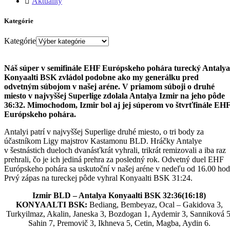
Aktuality
Kategórie
Kategórie
Náš súper v semifinále EHF Európskeho pohára turecký Antalya
Konyaalti BSK zvládol podobne ako my generálku pred
odvetným súbojom v našej aréne. V priamom súboji o druhé
miesto v najvyššej Superlige zdolala Antalya Izmir na jeho pôde
36:32. Mimochodom, Izmir bol aj jej súperom vo štvrťfinále EH
Európskeho pohára.
Antalyi patrí v najvyššej Superlige druhé miesto, o tri body za
účastníkom Ligy majstrov Kastamonu BLD. Hráčky Antalye
v šestnástich dueloch dvanásťkrát vyhrali, trikrát remizovali a iba raz
prehrali, čo je ich jediná prehra za posledný rok. Odvetný duel EHF
Európskeho pohára sa uskutoční v našej aréne v nedeľu od 16.00 hod
Prvý zápas na tureckej pôde vyhral Konyaalti BSK 31:24.
Izmir BLD – Antalya Konyaalti BSK 32:36(16:18)
KONYAALTI BSK:
Bediang, Bembeyaz, Ocal – Gakidova 3,
Turkyilmaz, Akalin, Janeska 3, Bozdogan 1, Aydemir 3, Sanniková 5
Sahin 7, Premovič 3, Ikhneva 5, Cetin, Magba, Aydin 6.