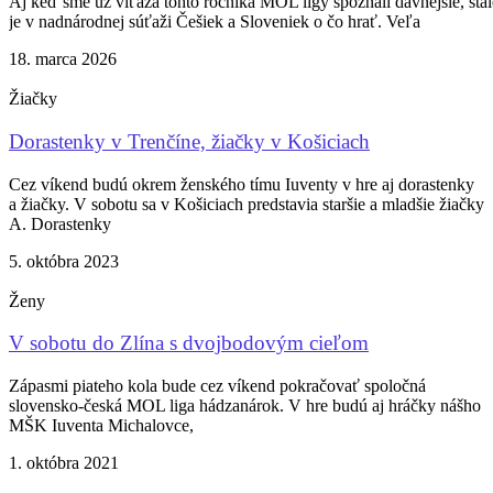
Aj keď sme už víťaza tohto ročníka MOL ligy spoznali dávnejšie, stál
je v nadnárodnej súťaži Češiek a Sloveniek o čo hrať. Veľa
18. marca 2026
Žiačky
Dorastenky v Trenčíne, žiačky v Košiciach
Cez víkend budú okrem ženského tímu Iuventy v hre aj dorastenky
a žiačky. V sobotu sa v Košiciach predstavia staršie a mladšie žiačky
A. Dorastenky
5. októbra 2023
Ženy
V sobotu do Zlína s dvojbodovým cieľom
Zápasmi piateho kola bude cez víkend pokračovať spoločná
slovensko-česká MOL liga hádzanárok. V hre budú aj hráčky nášho
MŠK Iuventa Michalovce,
1. októbra 2021