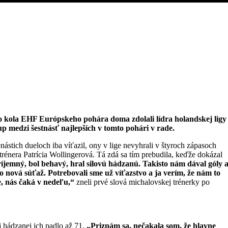
 kola EHF Európskeho pohára doma zdolali lídra holandskej ligy
up medzi šestnásť najlepších v tomto pohári v rade.
ástich dueloch iba víťazil, ony v lige nevyhrali v štyroch zápasoch
trénera Patrícia Wollingerová. Tá zdá sa tím prebudila, keďže dokázal
íjemný, bol behavý, hral silovú hádzanú. Takisto nám dával góly a
to nová súťaž. Potrebovali sme už víťazstvo a ja verím, že nám to
e, nás čaká v nedeľu,“
zneli prvé slová michalovskej trénerky po
j hádzanej ich padlo až 71.
„Priznám sa, nečakala som, že hlavne