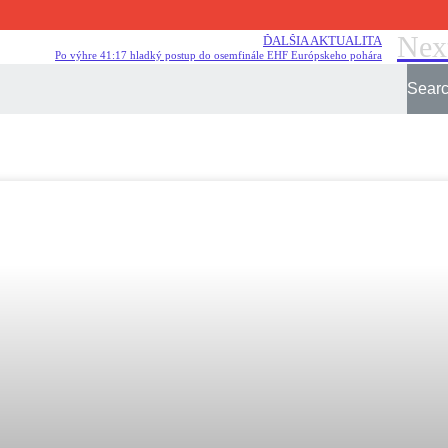
Nex
ĎALŠIA AKTUALITA
Po výhre 41:17 hladký postup do osemfinále EHF Európskeho pohára
Sear