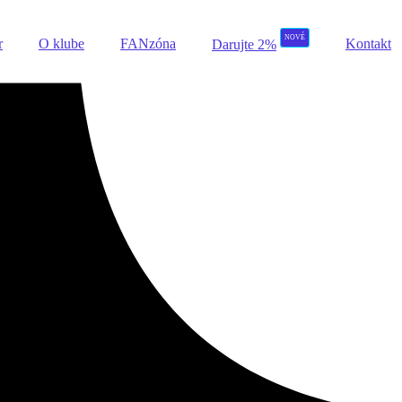
NOVÉ
r
O klube
FANzóna
Kontakt
Darujte 2%