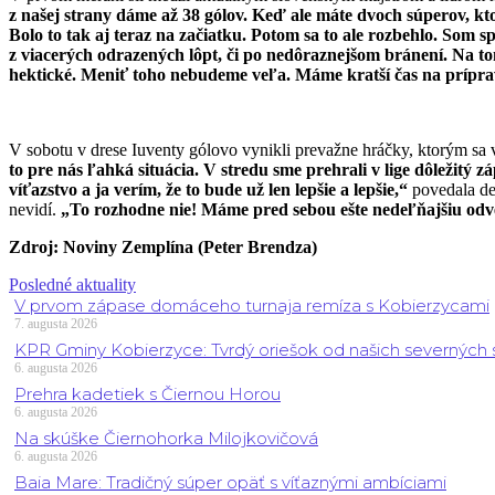
z našej strany dáme až 38 gólov. Keď ale máte dvoch súperov, kto
Bolo to tak aj teraz na začiatku. Potom sa to ale rozbehlo. Som
z viacerých odrazených lôpt, či po nedôraznejšom bránení. Na t
hektické. Meniť toho nebudeme veľa. Máme kratší čas na príprav
V sobotu v drese Iuventy gólovo vynikli prevažne hráčky, ktorým sa 
to pre nás ľahká situácia. V stredu sme prehrali v lige dôležitý 
víťazstvo a ja verím, že to bude už len lepšie a lepšie,“
povedala de
nevidí.
„To rozhodne nie! Máme pred sebou ešte nedeľňajšiu odvet
Zdroj: Noviny Zemplína (Peter Brendza)
Posledné aktuality
V prvom zápase domáceho turnaja remíza s Kobierzycami
7. augusta 2026
KPR Gminy Kobierzyce: Tvrdý oriešok od našich severných
6. augusta 2026
Prehra kadetiek s Čiernou Horou
6. augusta 2026
Na skúške Čiernohorka Milojkovičová
6. augusta 2026
Baia Mare: Tradičný súper opäť s víťaznými ambíciami