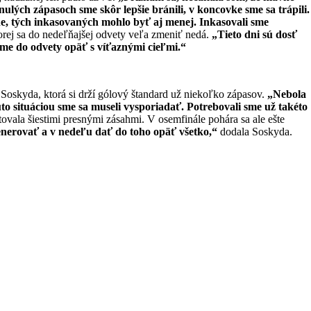
ulých zápasoch sme skôr lepšie bránili, v koncovke sme sa trápili.
ne, tých inkasovaných mohlo byť aj menej. Inkasovali sme
rej sa do nedeľňajšej odvety veľa zmeniť nedá.
„Tieto dni sú dosť
eme do odvety opäť s víťaznými cieľmi.“
Soskyda, ktorá si drží gólový štandard už niekoľko zápasov.
„Nebola
outo situáciou sme sa museli vysporiadať. Potrebovali sme už takéto
tovala šiestimi presnými zásahmi. V osemfinále pohára sa ale ešte
generovať a v nedeľu dať do toho opäť všetko,“
dodala Soskyda.