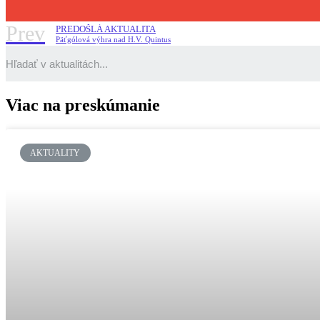
Prev
PREDOŠLÁ AKTUALITA
Päťgólová výhra nad H.V. Quintus
Viac na preskúmanie
AKTUALITY