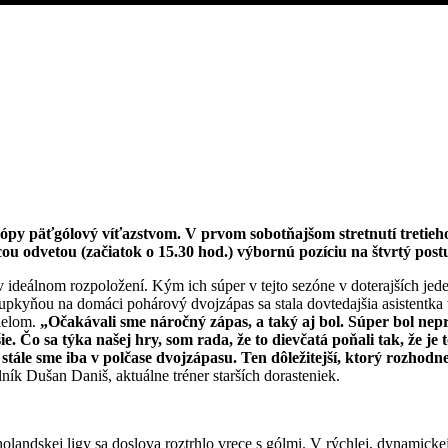
y päťgólový víťazstvom. V prvom sobotňajšom stretnutí tretieho
cou odvetou (začiatok o 15.30 hod.) výbornú pozíciu na štvrtý post
ideálnom rozpoložení. Kým ich súper v tejto sezóne v doterajších jeden
tupkyňou na domáci pohárový dvojzápas sa stala dovtedajšia asistentka 
ielom.
„Očakávali sme náročný zápas, a taký aj bol. Súper bol nepr
e. Čo sa týka našej hry, som rada, že to dievčatá poňali tak, že je 
stále sme iba v polčase dvojzápasu. Ten dôležitejší, ktorý rozhodn
ík Dušan Daniš, aktuálne tréner starších dorasteniek.
andskej ligy sa doslova roztrhlo vrece s gólmi. V rýchlej, dynamicke