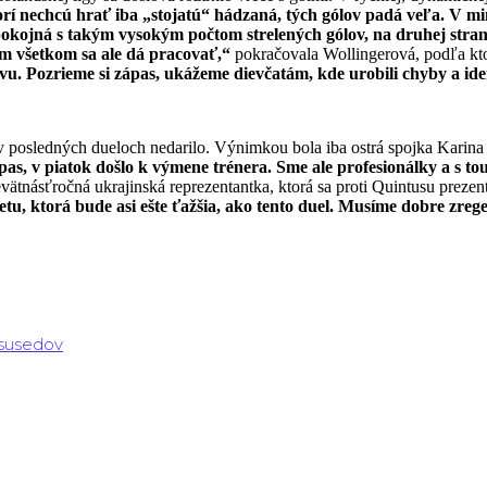
rí nechcú hrať iba „stojatú“ hádzaná, tých gólov padá veľa. V min
 spokojná s takým vysokým počtom strelených gólov, na druhej stra
om všetkom sa ale dá pracovať,“
pokračovala Wollingerová, podľa kto
u. Pozrieme si zápas, ukážeme dievčatám, kde urobili chyby a id
v posledných dueloch nedarilo. Výnimkou bola iba ostrá spojka Karina 
zápas, v piatok došlo k výmene trénera. Sme ale profesionálky a s t
vätnásťročná ukrajinská reprezentantka, ktorá sa proti Quintusu prezen
u, ktorá bude asi ešte ťažšia, ako tento duel. Musíme dobre zre
 susedov