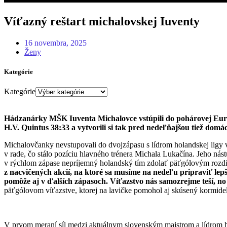
Víťazný reštart michalovskej Iuventy
16 novembra, 2025
Ženy
Kategórie
Kategórie
Hádzanárky MŠK Iuventa Michalovce vstúpili do pohárovej Európ
H.V. Quintus 38:33 a vytvorili si tak pred nedeľňajšou tiež domá
Michalovčanky nevstupovali do dvojzápasu s lídrom holandskej ligy v 
v rade, čo stálo pozíciu hlavného trénera Michala Lukačína. Jeho nás
v rýchlom zápase nepríjemný holandský tím zdolať päťgólovým rozd
z nacvičených akcií, na ktoré sa musíme na nedeľu pripraviť lepši
pomôže aj v ďalších zápasoch. Víťazstvo nás samozrejme teší, no 
päťgólovom víťazstve, ktorej na lavičke pomohol aj skúsený kormideln
V prvom meraní síl medzi aktuálnym slovenským majstrom a lídrom hol