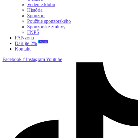
Vedenie klubu
História
Sponzori
Použitie sponzorského
Sponzorské zmluvy
FNPŠ
FANzóna
NOVÉ
Darujte 2%
Kontakt
Facebook-f
Instagram
Youtube