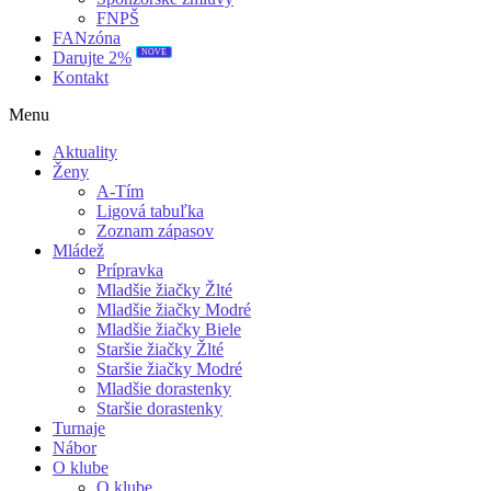
FNPŠ
FANzóna
NOVÉ
Darujte 2%
Kontakt
Menu
Aktuality
Ženy
A-Tím
Ligová tabuľka
Zoznam zápasov
Mládež
Prípravka
Mladšie žiačky Žlté
Mladšie žiačky Modré
Mladšie žiačky Biele
Staršie žiačky Žlté
Staršie žiačky Modré
Mladšie dorastenky
Staršie dorastenky
Turnaje
Nábor
O klube
O klube