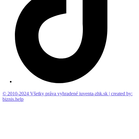
© 2010-2024 Všetky práva vyhradené iuventa-zhk.sk | created by:
biznis.help