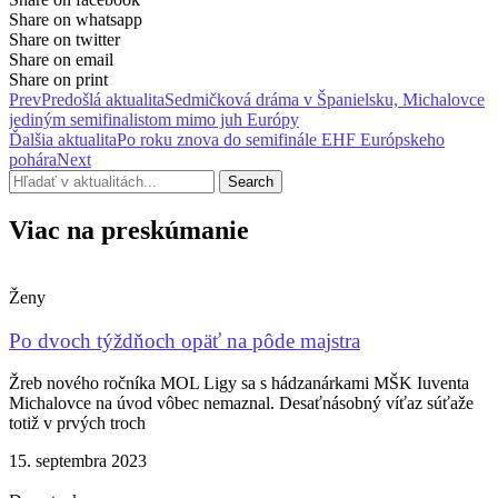
Share on whatsapp
Share on twitter
Share on email
Share on print
Prev
Predošlá aktualita
Sedmičková dráma v Španielsku, Michalovce
jediným semifinalistom mimo juh Európy
Ďalšia aktualita
Po roku znova do semifinále EHF Európskeho
pohára
Next
Search
Viac na preskúmanie
Ženy
Po dvoch týždňoch opäť na pôde majstra
Žreb nového ročníka MOL Ligy sa s hádzanárkami MŠK Iuventa
Michalovce na úvod vôbec nemaznal. Desaťnásobný víťaz súťaže
totiž v prvých troch
15. septembra 2023