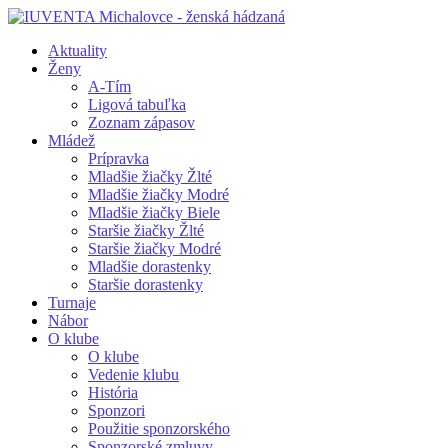
Aktuality
Ženy
A-Tím
Ligová tabuľka
Zoznam zápasov
Mládež
Prípravka
Mladšie žiačky Žlté
Mladšie žiačky Modré
Mladšie žiačky Biele
Staršie žiačky Žlté
Staršie žiačky Modré
Mladšie dorastenky
Staršie dorastenky
Turnaje
Nábor
O klube
O klube
Vedenie klubu
História
Sponzori
Použitie sponzorského
Sponzorské zmluvy