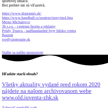
športovej situácii.
Bez prehier nie sú víťazstvá.
https://www.doprastav.sk/
https://www.handball.cz/souteze/zeny/mol-liga
Mesto Michalovce
3b s.r.o. - centrum športu a reklamy
Prúdy Trnava - nadštandardné byty blízko centra
Baumit
svetfyzioterapie.sk
Staňte sa naším sponzorom
Hľadáte starší obsah?
Všetky aktuality vydané pred rokom 2020
nájdete na našom archivovanom webe
www.old.iuventa-zhk.sk
Zobraziť predošlý web