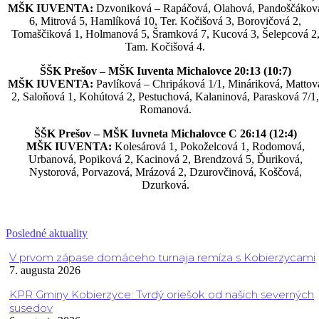
MŠK IUVENTA:
Dzvoniková – Rapáčová, Olahová, Pandoščákov
6, Mitrová 5, Hamlíková 10, Ter. Kočišová 3, Borovičová 2,
Tomaščiková 1, Holmanová 5, Šramková 7, Kucová 3, Šelepcová 2
Tam. Kočišová 4.
ŠŠK Prešov – MŠK Iuventa Michalovce 20:13 (10:7)
MŠK IUVENTA:
Pavlíková – Chripáková 1/1, Mináriková, Mattov
2, Saloňová 1, Kohútová 2, Pestuchová, Kalaninová, Parasková 7/1,
Romanová.
ŠŠK Prešov – MŠK Iuvneta Michalovce C 26:14 (12:4)
MŠK IUVENTA:
Kolesárová 1, Pokoželcová 1, Rodomová,
Urbanová, Popiková 2, Kacinová 2, Brendzová 5, Ďuriková,
Nystorová, Porvazová, Mrázová 2, Dzurovčinová, Koščová,
Dzurková.
Posledné aktuality
V prvom zápase domáceho turnaja remíza s Kobierzycami
7. augusta 2026
KPR Gminy Kobierzyce: Tvrdý oriešok od našich severných
susedov