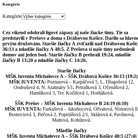
Kategórie
Kategórie
Cez víkend odohrali ligové zápasy aj naše žiacke tímy. Tie sa
predstavili v Prešove a doma s Drábovou Košice. Darilo sa hlavn
prvým družstvám. Staršie žiačky A zvíťazili nad Drábovou Košic
36:13 a mladšie žiačky A 48:5. Z Prešova si naše tímy nedoniesli
domov ani jeden bod. Staršie žiačky B prehrali 19:24, mladšie
žiačky B 13:20 a mladšie žiačky C 14:26.
Staršie žiačky
MŠK Iuventa Michalovce A – ŠŠK Drábová Košice 36:13 (19:2)
MŠK IUVENTA:
Poznarová – Karpáčová 5, L. Dlugošová 12,
Ondrušová 4, N. Szatmáry 5/1, Petrašková 3, Očenášová 2,
Hamlíková 3, Ter. Kočišová 1, Horňáková.
ŠŠK Prešov – MŠK Iuventa Michalovce B 24:19 (6:10)
MŠK IUVENTA:
Farkašová – Jakubocová, Ožvatová, Nistorová 8
Besterciová 3, Pirčová 2, Popelášová 2/1, Sklárová 4, Pavlinová,
Mattová, Kohútová.
Mladšie žiačky
MŠK Iuventa Michalovce A – ŠŠK Drábová Košice 48:5 (27:4)