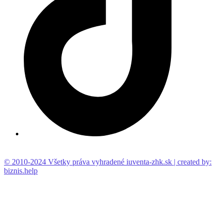
© 2010-2024 Všetky práva vyhradené iuventa-zhk.sk | created by:
biznis.help