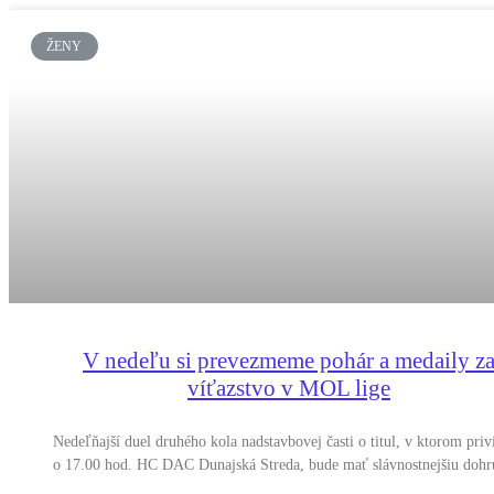
ŽENY
V nedeľu si prevezmeme pohár a medaily z
víťazstvo v MOL lige
Nedeľňajší duel druhého kola nadstavbovej časti o titul, v ktorom priv
o 17.00 hod. HC DAC Dunajská Streda, bude mať slávnostnejšiu dohr