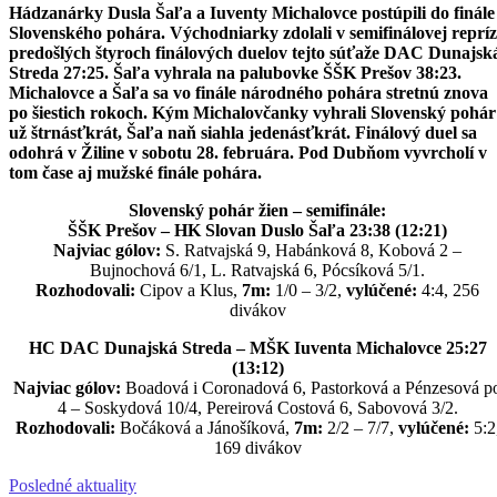
Hádzanárky Dusla Šaľa a Iuventy Michalovce postúpili do finále
Slovenského pohára. Východniarky zdolali v semifinálovej reprí
predošlých štyroch finálových duelov tejto súťaže DAC Dunajsk
Streda 27:25. Šaľa vyhrala na palubovke ŠŠK Prešov 38:23.
Michalovce a Šaľa sa vo finále národného pohára stretnú znova
po šiestich rokoch. Kým Michalovčanky vyhrali Slovenský pohár
už štrnásťkrát, Šaľa naň siahla jedenásťkrát. Finálový duel sa
odohrá v Žiline v sobotu 28. februára. Pod Dubňom vyvrcholí v
tom čase aj mužské finále pohára.
Slovenský pohár žien – semifinále:
ŠŠK Prešov – HK Slovan Duslo Šaľa 23:38 (12:21)
Najviac gólov:
S. Ratvajská 9, Habánková 8, Kobová 2 –
Bujnochová 6/1, L. Ratvajská 6, Pócsíková 5/1.
Rozhodovali:
Cipov a Klus,
7m:
1/0 – 3/2,
vylúčené:
4:4, 256
divákov
HC DAC Dunajská Streda – MŠK Iuventa Michalovce 25:27
(13:12)
Najviac gólov:
Boadová i Coronadová 6, Pastorková a Pénzesová p
4 – Soskydová 10/4, Pereirová Costová 6, Sabovová 3/2.
Rozhodovali:
Bočáková a Jánošíková,
7m:
2/2 – 7/7,
vylúčené:
5:2
169 divákov
Posledné aktuality