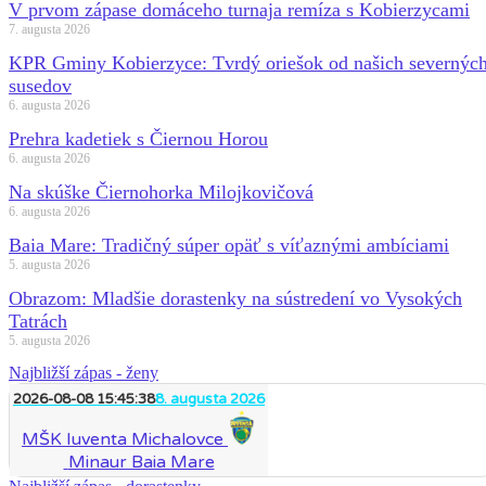
V prvom zápase domáceho turnaja remíza s Kobierzycami
7. augusta 2026
KPR Gminy Kobierzyce: Tvrdý oriešok od našich severnýc
susedov
6. augusta 2026
Prehra kadetiek s Čiernou Horou
6. augusta 2026
Na skúške Čiernohorka Milojkovičová
6. augusta 2026
Baia Mare: Tradičný súper opäť s víťaznými ambíciami
5. augusta 2026
Obrazom: Mladšie dorastenky na sústredení vo Vysokých
Tatrách
5. augusta 2026
Najbližší zápas - ženy
2026-08-08 15:45:38
8. augusta 2026
MŠK Iuventa Michalovce
Minaur Baia Mare