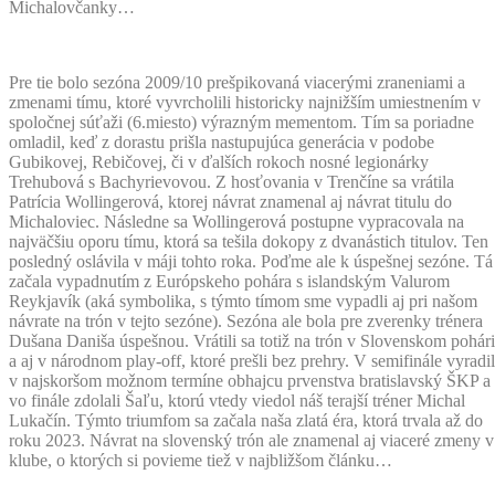
Michalovčanky…
Pre tie bolo sezóna 2009/10 prešpikovaná viacerými zraneniami a
zmenami tímu, ktoré vyvrcholili historicky najnižším umiestnením v
spoločnej súťaži (6.miesto) výrazným mementom. Tím sa poriadne
omladil, keď z dorastu prišla nastupujúca generácia v podobe
Gubikovej, Rebičovej, či v ďalších rokoch nosné legionárky
Trehubová s Bachyrievovou. Z hosťovania v Trenčíne sa vrátila
Patrícia Wollingerová, ktorej návrat znamenal aj návrat titulu do
Michaloviec. Následne sa Wollingerová postupne vypracovala na
najväčšiu oporu tímu, ktorá sa tešila dokopy z dvanástich titulov. Ten
posledný oslávila v máji tohto roka. Poďme ale k úspešnej sezóne. Tá
začala vypadnutím z Európskeho pohára s islandským Valurom
Reykjavík (aká symbolika, s týmto tímom sme vypadli aj pri našom
návrate na trón v tejto sezóne). Sezóna ale bola pre zverenky trénera
Dušana Daniša úspešnou. Vrátili sa totiž na trón v Slovenskom pohári
a aj v národnom play-off, ktoré prešli bez prehry. V semifinále vyradil
v najskoršom možnom termíne obhajcu prvenstva bratislavský ŠKP a
vo finále zdolali Šaľu, ktorú vtedy viedol náš terajší tréner Michal
Lukačín. Týmto triumfom sa začala naša zlatá éra, ktorá trvala až do
roku 2023. Návrat na slovenský trón ale znamenal aj viaceré zmeny v
klube, o ktorých si povieme tiež v najbližšom článku…