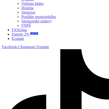
Vedenie klubu
História
Sponzori
Použitie sponzorského
Sponzorské zmluvy
FNPŠ
FANzóna
NOVÉ
Darujte 2%
Kontakt
Facebook-f
Instagram
Youtube