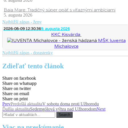
6. augusta 2026
Baia Mare: Tradičný súper opäť s víťaznými ambíciami
5. augusta 2026
Najbližší zápas - ženy
2026-08-09 12:30:36
9. augusta 2026
KKC Kisvárda
MŠK Iuventa
Michalovce
Najbližší zápas - dorastenky
Zdieľať tento článok
Share on facebook
Share on whatsapp
Share on twitter
Share on email
Share on print
Prev
Predošlá aktualita
V sobotu doma proti Užhorodu
Ďalšia aktualita
Sedemgólová výhra nad Užhorodom
Next
Search
Viac na preskúmanie