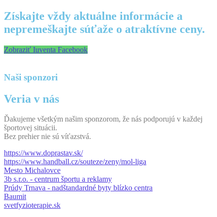
Získajte vždy aktuálne informácie a
nepremeškajte súťaže o atraktívne ceny.
Zobraziť Iuventa Facebook
Naši sponzori
Veria v nás
Ďakujeme všetkým našim sponzorom, že nás podporujú v každej
športovej situácii.
Bez prehier nie sú víťazstvá.
https://www.doprastav.sk/
https://www.handball.cz/souteze/zeny/mol-liga
Mesto Michalovce
3b s.r.o. - centrum športu a reklamy
Prúdy Trnava - nadštandardné byty blízko centra
Baumit
svetfyzioterapie.sk