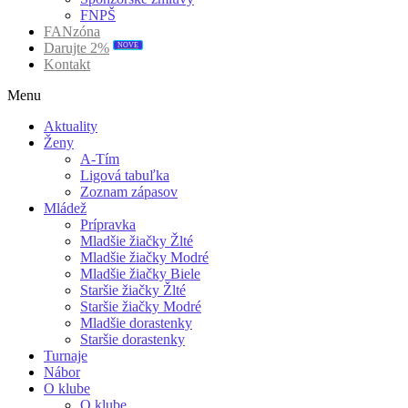
FNPŠ
FANzóna
NOVÉ
Darujte 2%
Kontakt
Menu
Aktuality
Ženy
A-Tím
Ligová tabuľka
Zoznam zápasov
Mládež
Prípravka
Mladšie žiačky Žlté
Mladšie žiačky Modré
Mladšie žiačky Biele
Staršie žiačky Žlté
Staršie žiačky Modré
Mladšie dorastenky
Staršie dorastenky
Turnaje
Nábor
O klube
O klube