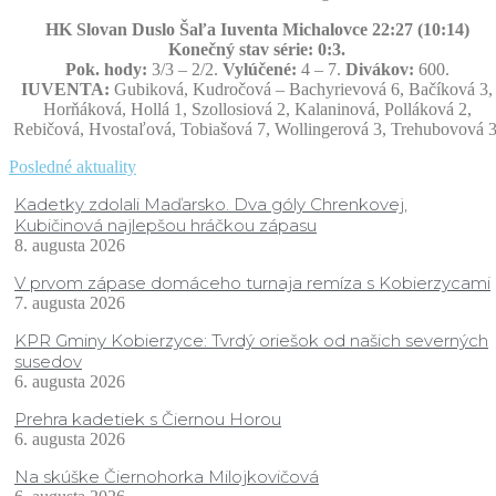
HK Slovan Duslo Šaľa Iuventa Michalovce 22:27 (10:14)
Konečný stav série: 0:3.
Pok. hody:
3/3 – 2/2.
Vylúčené:
4 – 7.
Divákov:
600.
IUVENTA:
Gubiková, Kudročová – Bachyrievová 6, Bačíková 3,
Horňáková, Hollá 1, Szollosiová 2, Kalaninová, Polláková 2,
Rebičová, Hvostaľová, Tobiašová 7, Wollingerová 3, Trehubovová 3
Posledné aktuality
Kadetky zdolali Maďarsko. Dva góly Chrenkovej,
Kubičinová najlepšou hráčkou zápasu
8. augusta 2026
V prvom zápase domáceho turnaja remíza s Kobierzycami
7. augusta 2026
KPR Gminy Kobierzyce: Tvrdý oriešok od našich severných
susedov
6. augusta 2026
Prehra kadetiek s Čiernou Horou
6. augusta 2026
Na skúške Čiernohorka Milojkovičová