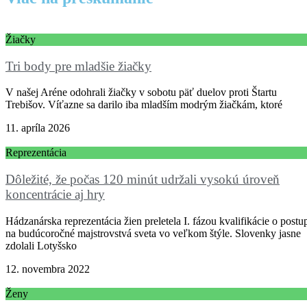
Žiačky
Tri body pre mladšie žiačky
V našej Aréne odohrali žiačky v sobotu päť duelov proti Štartu
Trebišov. Víťazne sa darilo iba mladším modrým žiačkám, ktoré
11. apríla 2026
Reprezentácia
Dôležité, že počas 120 minút udržali vysokú úroveň
koncentrácie aj hry
Hádzanárska reprezentácia žien preletela I. fázou kvalifikácie o postu
na budúcoročné majstrovstvá sveta vo veľkom štýle. Slovenky jasne
zdolali Lotyšsko
12. novembra 2022
Ženy