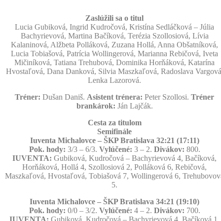
Zaslúžili sa o titul
Lucia Gubiková, Ingrid Kudročová, Kristína Sedláčková – Júlia
Bachyrievová, Martina Bačíková, Terézia Szollosiová, Lívia
Kalaninová, Alžbeta Polláková, Zuzana Hollá, Anna Obšatníková,
Lucia Tobiašová, Patrícia Wollingerová, Marianna Rebičová, Iveta
Mičiníková, Tatiana Trehubová, Dominika Horňáková, Katarína
Hvostaľová, Dana Danková, Silvia Maszkaľová, Radoslava Vargová
Lenka Lazorová.
Tréner:
Dušan Daniš.
Asistent trénera:
Peter Szollosi.
Tréner
brankárok:
Ján Lajčák.
Cesta za titulom
Semifinále
Iuventa Michalovce – ŠKP Bratislava 32:21 (17:11)
Pok. hody:
3/3 – 6/3.
Vylúčené:
3 – 2.
Divákov:
800.
IUVENTA:
Gubiková, Kudročová – Bachyrievová 4, Bačíková,
Horňáková, Hollá 4, Szollosiová 2, Polláková 6, Rebičová,
Maszkaľová, Hvostaľová, Tobiašová 7, Wollingerová 6, Trehubovov
5.
Iuventa Michalovce – ŠKP Bratislava 34:21 (19:10)
Pok. hody:
0/0 – 3/2.
Vylúčené:
4 – 2.
Divákov:
700.
IUVENTA:
Gubiková, Kudročová – Bachyrievová 4, Bačíková 1,