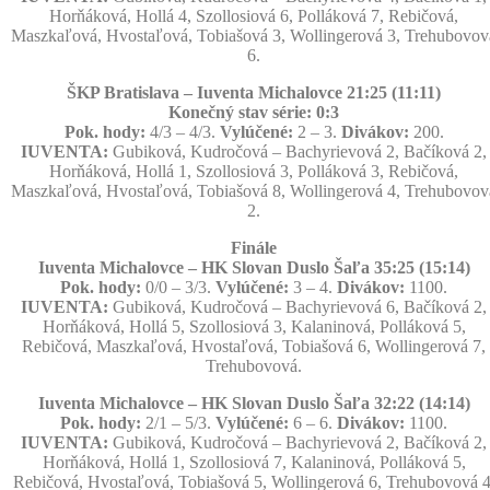
Horňáková, Hollá 4, Szollosiová 6, Polláková 7, Rebičová,
Maszkaľová, Hvostaľová, Tobiašová 3, Wollingerová 3, Trehubovov
6.
ŠKP Bratislava – Iuventa Michalovce 21:25 (11:11)
Konečný stav série: 0:3
Pok. hody:
4/3 – 4/3.
Vylúčené:
2 – 3.
Divákov:
200.
IUVENTA:
Gubiková, Kudročová – Bachyrievová 2, Bačíková 2,
Horňáková, Hollá 1, Szollosiová 3, Polláková 3, Rebičová,
Maszkaľová, Hvostaľová, Tobiašová 8, Wollingerová 4, Trehubovov
2.
Finále
Iuventa Michalovce – HK Slovan Duslo Šaľa 35:25 (15:14)
Pok. hody:
0/0 – 3/3.
Vylúčené:
3 – 4.
Divákov:
1100.
IUVENTA:
Gubiková, Kudročová – Bachyrievová 6, Bačíková 2,
Horňáková, Hollá 5, Szollosiová 3, Kalaninová, Polláková 5,
Rebičová, Maszkaľová, Hvostaľová, Tobiašová 6, Wollingerová 7,
Trehubovová.
Iuventa Michalovce – HK Slovan Duslo Šaľa 32:22 (14:14)
Pok. hody:
2/1 – 5/3.
Vylúčené:
6 – 6.
Divákov:
1100.
IUVENTA:
Gubiková, Kudročová – Bachyrievová 2, Bačíková 2,
Horňáková, Hollá 1, Szollosiová 7, Kalaninová, Polláková 5,
Rebičová, Hvostaľová, Tobiašová 5, Wollingerová 6, Trehubovová 4