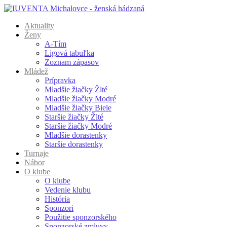
Aktuality
Ženy
A-Tím
Ligová tabuľka
Zoznam zápasov
Mládež
Prípravka
Mladšie žiačky Žlté
Mladšie žiačky Modré
Mladšie žiačky Biele
Staršie žiačky Žlté
Staršie žiačky Modré
Mladšie dorastenky
Staršie dorastenky
Turnaje
Nábor
O klube
O klube
Vedenie klubu
História
Sponzori
Použitie sponzorského
Sponzorské zmluvy