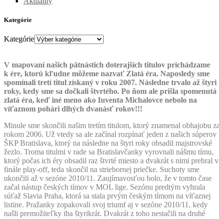
Aktuality
Kategórie
Kategórie
V mapovaní našich pätnástich doterajších titulov prichádzame
k ére, ktorú kľudne môžeme nazvať Zlatá éra. Naposledy sme
spomínali tretí titul získaný v roku 2007. Následne trvalo až štyri
roky, kedy sme sa dočkali štvrtého. Po ňom ale prišla spomenutá
zlatá éra, keď iné meno ako Iuventa Michalovce nebolo na
víťaznom pohári dlhých dvanásť rokov!!!
Minule sme skončili našim tretím titulom, ktorý znamenal obhajobu z
rokom 2006. Už vtedy sa ale začínal rozpínať jeden z našich súperov
ŠKP Bratislava, ktorý na následne na štyri roky obsadil majstrovské
žezlo. Troma titulmi v rade sa Bratislavčanky vyrovnali nášmu tímu,
ktorý počas ich éry obsadil raz štvrté miesto a dvakrát s nimi prehral 
finále play-off, teda skončil na striebornej priečke. Suchoty sme
ukončili až v sezóne 2010/11. Zaujímavosťou bolo, že v tomto čase
začal nástup českých tímov v MOL lige. Sezónu predtým vyhrala
súťaž Slavia Praha, ktorá sa stala prvým českým tímom na víťaznej
listine. Pražanky zopakovali svoj triumf aj v sezóne 2010/11, kedy
našli premožiteľky iba štyrikrát. Dvakrát z toho nestačili na druhé