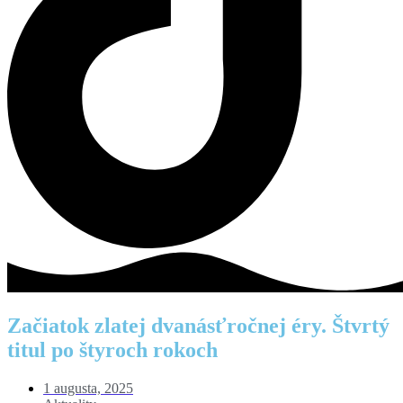
Začiatok zlatej dvanásťročnej éry. Štvrtý
titul po štyroch rokoch
1 augusta, 2025