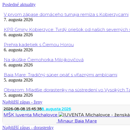
Posledné aktuality
V prvom zápase domáceho turnaja remíza s Kobierzycami
7. augusta 2026
KPR Gminy Kobierzyce: Tvrdý oriešok od našich severných
6. augusta 2026
Prehra kadetiek s Čiernou Horou
6. augusta 2026
Na skúške Čiernohorka Milojkovičová
6. augusta 2026
Baia Mare: Tradičný súper opäť s víťaznými ambíciami
5. augusta 2026
Obrazom: Mladšie dorastenky na sústredení vo Vysokých T
5. augusta 2026
Najbližší zápas - ženy
2026-08-08 15:45:38
8. augusta 2026
MŠK Iuventa Michalovce
Minaur Baia Mare
Najbližší zápas - dorastenky