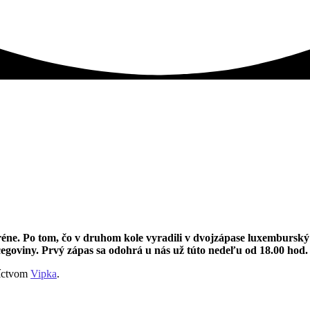
éne. Po tom, čo v druhom kole vyradili v dvojzápase luxemburský
egoviny. Prvý zápas sa odohrá u nás už túto nedeľu od 18.00 hod.
níctvom
Vipka
.