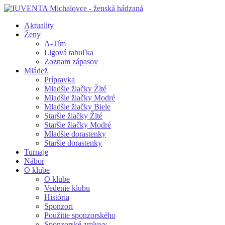
Aktuality
Ženy
A-Tím
Ligová tabuľka
Zoznam zápasov
Mládež
Prípravka
Mladšie žiačky Žlté
Mladšie žiačky Modré
Mladšie žiačky Biele
Staršie žiačky Žlté
Staršie žiačky Modré
Mladšie dorastenky
Staršie dorastenky
Turnaje
Nábor
O klube
O klube
Vedenie klubu
História
Sponzori
Použitie sponzorského
Sponzorské zmluvy