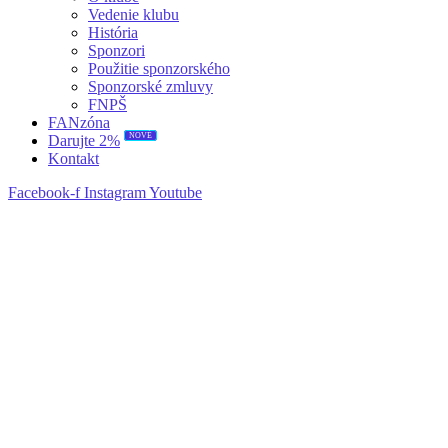
Vedenie klubu
História
Sponzori
Použitie sponzorského
Sponzorské zmluvy
FNPŠ
FANzóna
NOVÉ
Darujte 2%
Kontakt
Facebook-f
Instagram
Youtube