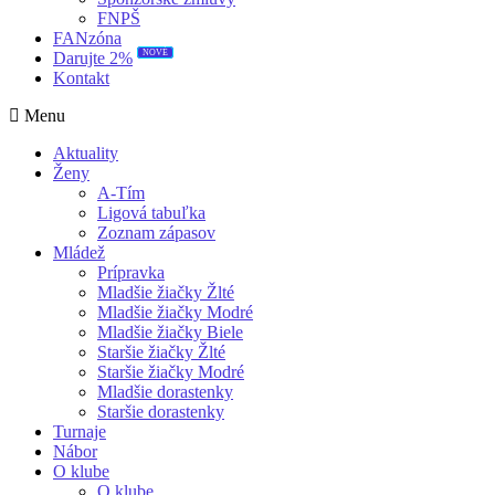
FNPŠ
FANzóna
NOVÉ
Darujte 2%
Kontakt
Menu
Aktuality
Ženy
A-Tím
Ligová tabuľka
Zoznam zápasov
Mládež
Prípravka
Mladšie žiačky Žlté
Mladšie žiačky Modré
Mladšie žiačky Biele
Staršie žiačky Žlté
Staršie žiačky Modré
Mladšie dorastenky
Staršie dorastenky
Turnaje
Nábor
O klube
O klube