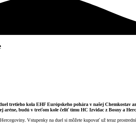
e
duel tretieho kola EHF Európskeho pohára v našej Chemkostav ar
j aréne, budú v treťom kole čeliť tímu HC Izvidac z Bosny a Herc
Hercegoviny. Vstupenky na duel si môžete kupovať už teraz prostred