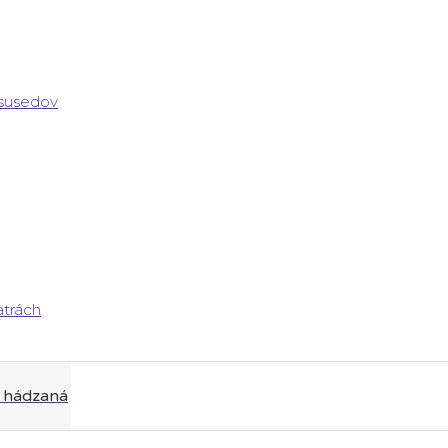
 susedov
atrách