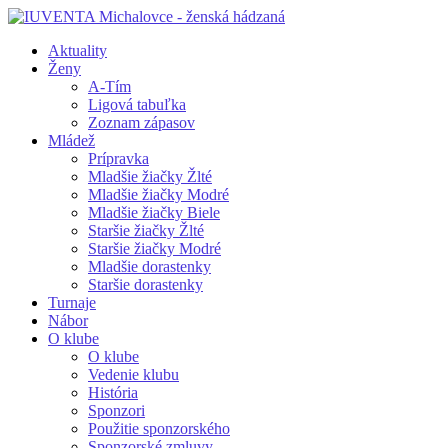
Aktuality
Ženy
A-Tím
Ligová tabuľka
Zoznam zápasov
Mládež
Prípravka
Mladšie žiačky Žlté
Mladšie žiačky Modré
Mladšie žiačky Biele
Staršie žiačky Žlté
Staršie žiačky Modré
Mladšie dorastenky
Staršie dorastenky
Turnaje
Nábor
O klube
O klube
Vedenie klubu
História
Sponzori
Použitie sponzorského
Sponzorské zmluvy