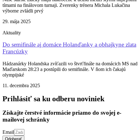
tímami na finálovom turnaji. Zverenky trénera Michala Lukačina
výborne zvládli prvý
29. mája 2025
Aktuality
Do semifinále aj domáce Holanďanky a obhajkyne zlata
Francúzky
Hádzanárky Holandska zvíťazili vo štvrťfinále na domácich MS nad
Maďarskom 28:23 a postúpili do semifinále. V ňom ich čakajú
olympijské
11. decembra 2025
Prihlásiť sa ku odberu noviniek
Získajte čerstvé informácie priamo do svojej e-
mailovej schránky
Email
Odoberať