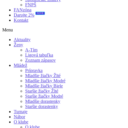
FNPŠ
FANzóna
Darujte 2%
NOVÉ
Kontakt
Menu
Aktuality
Ženy
A-Tím
Ligová tabuľka
Zoznam zápasov
Mládež
Prípravka
Mladšie žiačky Žlté
Mladšie žiačky Modré
Mladšie žiačky Biele
Staršie žiačky Žlté
Staršie žiačky Modré
Mladšie dorastenky
Staršie dorastenky
Turnaje
Nábor
O klube
O klube