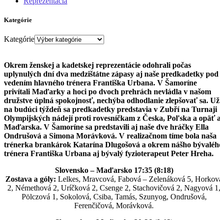
Reprezentácia
Kategórie
Kategórie
Okrem ženskej a kadetskej reprezentácie odohrali počas
uplynulých dní dva medzištátne zápasy aj naše predkadetky pod
vedením hlavného trénera Františka Urbana. V Šamoríne
privítali Maďarky a hoci po dvoch prehrách nevládla v našom
družstve úplná spokojnosť, nechýba odhodlanie zlepšovať sa. Už
na budúci týždeň sa predkadetky predstavia v Zubří na Turnaji
Olympijských nádejí proti rovesníčkam z Česka, Poľska a opäť a
Maďarska. V Šamoríne sa predstavili aj naše dve hráčky Ella
Ondrušová a Simona Morávková. V realizačnom tíme bola naša
trénerka brankárok Katarína Dlugošová a okrem nášho bývaléh
trénera Františka Urbana aj bývalý fyzioterapeut Peter Hreha.
Slovensko – Maďarsko 17:35 (8:18)
Zostava a góly:
Lelkes, Mravcová, Fabová – Zelenáková 5, Horkov
2, Némethová 2, Uríčková 2, Csenge 2, Stachovičová 2, Nagyová 1
Pölczová 1, Sokolová, Csiba, Tamás, Szunyog, Ondrušová,
Ferenčičová, Morávková.