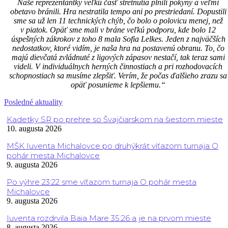
Naše reprezentantky veľkú časť stretnutia plnili pokyny a veľmi
obetavo bránili. Hra nestratila tempo ani po prestriedaní. Dopustili
sme sa už len 11 technických chýb, čo bolo o polovicu menej, než
v piatok. Opäť sme mali v bráne veľkú podporu, kde bolo 12
úspešných zákrokov z toho 8 mala Sofia Lelkes. Jeden z najväčších
nedostatkov, ktoré vidím, je naša hra na postavenú obranu. To, čo
majú dievčatá zvládnuté z ligových zápasov nestačí, tak teraz sami
videli. V individuálnych herných činnostiach a pri rozhodovacích
schopnostiach sa musíme zlepšiť. Verím, že počas ďalšieho zrazu sa
opäť posunieme k lepšiemu.“
Posledné aktuality
Kadetky SR po prehre so Švajčiarskom na šiestom mieste
10. augusta 2026
MŠK Iuventa Michalovce po druhýkrát víťazom turnaja O
pohár mesta Michalovce
9. augusta 2026
Po výhre 23:22 sme víťazom turnaja O pohár mesta
Michalovce
9. augusta 2026
Iuventa rozdrvila Baia Mare 35:26 a je na prvom mieste
8. augusta 2026