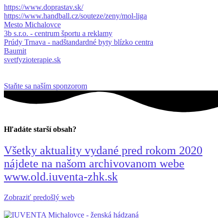
https://www.doprastav.sk/
https://www.handball.cz/souteze/zeny/mol-liga
Mesto Michalovce
3b s.r.o. - centrum športu a reklamy
Prúdy Trnava - nadštandardné byty blízko centra
Baumit
svetfyzioterapie.sk
Staňte sa naším sponzorom
Hľadáte starší obsah?
Všetky aktuality vydané pred rokom 2020
nájdete na našom archivovanom webe
www.old.iuventa-zhk.sk
Zobraziť predošlý web