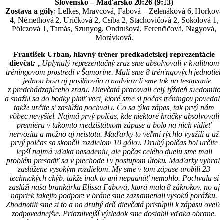
Slovensko – Maďarsko 20:26 (9:13)
Zostava a góly:
Lelkes, Mravcová, Fabová – Zelenáková 6, Horkov
4, Némethová 2, Uríčková 2, Csiba 2, Stachovičová 2, Sokolová 1,
Pölczová 1, Tamás, Szunyog, Ondrušová, Ferenčičová, Nagyová,
Morávková.
František Urban,
hlavný tréner predkadetskej reprezentácie
dievčat
:
„Uplynulý reprezentačný zraz sme absolvovali v kvalitnom
tréningovom prostredí v Šamoríne. Mali sme 8 tréningových jednotie
– jednou bola aj posilňovňa a nadviazali sme tak na testovanie
z predchádzajúceho zrazu. Dievčatá pracovali celý týždeň svedomit
a snažili sa do bodky plniť veci, ktoré sme si počas tréningov povedal
takže určite si zaslúžia pochvalu. Čo sa týka zápas, tak prvý nám
vôbec nevyšiel. Najmä prvý polčas, kde niektoré hráčky absolvovali
premiéru v takomto medzištátnom zápase a bolo na nich vidieť
nervozitu a možno aj neistotu. Maďarky to veľmi rýchlo využili a už
prvý polčas sa skončil rozdielom 10 gólov. Druhý polčas bol určite
lepší najmä vďaka nasadeniu, ale počas celého duelu sme mali
problém presadiť sa v prechode i v postupom útoku. Maďarky vyhral
zaslúžene vysokým rozdielom. My sme v tom zápase urobili 23
technických chýb, takže inak to ani nepadnúť nemohlo. Pochvalu si
zaslúži naša brankárka Elissa Fabová
,
ktorá mala 8 zákrokov, no aj
napriek takejto podpore v bráne sme zaznamenali vysokú porážku.
Zhodnotili sme si to a na druhý deň dievčatá pristúpili k zápasu oveľ
zodpovednejšie. Priaznivejší výsledok sme dosiahli vďaka obrane.