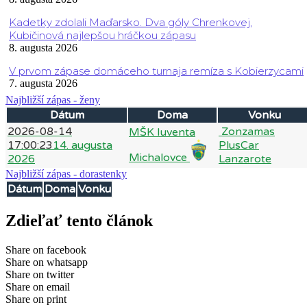
Kadetky zdolali Maďarsko. Dva góly Chrenkovej,
Kubičinová najlepšou hráčkou zápasu
8. augusta 2026
V prvom zápase domáceho turnaja remíza s Kobierzycami
7. augusta 2026
Najbližší zápas - ženy
Dátum
Doma
Vonku
2026-08-14
Zonzamas
MŠK Iuventa
17:00:23
14. augusta
PlusCar
Michalovce
2026
Lanzarote
Najbližší zápas - dorastenky
Dátum
Doma
Vonku
Zdieľať tento článok
Share on facebook
Share on whatsapp
Share on twitter
Share on email
Share on print