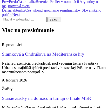
Prev
Predošlá aktualita
Berenice Frelier v nominácii Argentíny na
majstrovstvá sveta
Ďalšia aktualita
Cez víkend spoznáme semifinalistov Slovenského
pohára
Next
Search
Viac na preskúmanie
Reprezentácia
Šramková a Ondrušová na Mediteránske hry
Naša reprezentácia predkadetiek pod vedením trénera Františka
Urbana sa najbližší týždeň predstaví v kosovskej Prištine na veľkom
medzinárodnom podujatí. V
9. februára 2026
Žiačky
Staršie žiačky na domácom turnaji o finále MSR
Naše staršie žiačky majú nakročené k účasti medzi štyrmi najlepšími