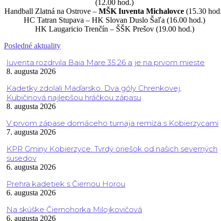
(12.00 hod.)
Handball Zlatná na Ostrove –
MŠK Iuventa Michalovce
(15.30 hod
HC Tatran Stupava – HK Slovan Duslo Šaľa (16.00 hod.)
HK Laugaricio Trenčín – ŠŠK Prešov (19.00 hod.)
Posledné aktuality
Iuventa rozdrvila Baia Mare 35:26 a je na prvom mieste
8. augusta 2026
Kadetky zdolali Maďarsko. Dva góly Chrenkovej,
Kubičinová najlepšou hráčkou zápasu
8. augusta 2026
V prvom zápase domáceho turnaja remíza s Kobierzycami
7. augusta 2026
KPR Gminy Kobierzyce: Tvrdý oriešok od našich severných
susedov
6. augusta 2026
Prehra kadetiek s Čiernou Horou
6. augusta 2026
Na skúške Čiernohorka Milojkovičová
6. augusta 2026