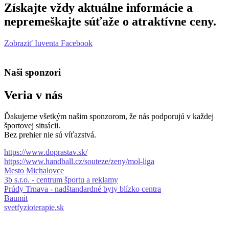
Získajte vždy aktuálne informácie a
nepremeškajte súťaže o atraktívne ceny.
Zobraziť Iuventa Facebook
Naši sponzori
Veria v nás
Ďakujeme všetkým našim sponzorom, že nás podporujú v každej
športovej situácii.
Bez prehier nie sú víťazstvá.
https://www.doprastav.sk/
https://www.handball.cz/souteze/zeny/mol-liga
Mesto Michalovce
3b s.r.o. - centrum športu a reklamy
Prúdy Trnava - nadštandardné byty blízko centra
Baumit
svetfyzioterapie.sk