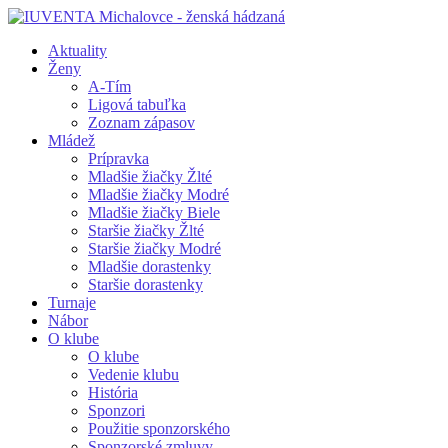
Aktuality
Ženy
A-Tím
Ligová tabuľka
Zoznam zápasov
Mládež
Prípravka
Mladšie žiačky Žlté
Mladšie žiačky Modré
Mladšie žiačky Biele
Staršie žiačky Žlté
Staršie žiačky Modré
Mladšie dorastenky
Staršie dorastenky
Turnaje
Nábor
O klube
O klube
Vedenie klubu
História
Sponzori
Použitie sponzorského
Sponzorské zmluvy