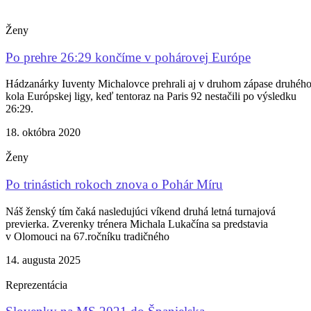
Ženy
Po prehre 26:29 končíme v pohárovej Európe
Hádzanárky Iuventy Michalovce prehrali aj v druhom zápase druhéh
kola Európskej ligy, keď tentoraz na Paris 92 nestačili po výsledku
26:29.
18. októbra 2020
Ženy
Po trinástich rokoch znova o Pohár Míru
Náš ženský tím čaká nasledujúci víkend druhá letná turnajová
previerka. Zverenky trénera Michala Lukačína sa predstavia
v Olomouci na 67.ročníku tradičného
14. augusta 2025
Reprezentácia