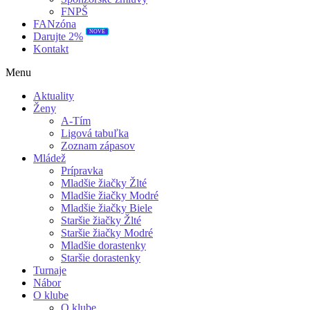
FNPŠ
FANzóna
NOVÉ
Darujte 2%
Kontakt
Menu
Aktuality
Ženy
A-Tím
Ligová tabuľka
Zoznam zápasov
Mládež
Prípravka
Mladšie žiačky Žlté
Mladšie žiačky Modré
Mladšie žiačky Biele
Staršie žiačky Žlté
Staršie žiačky Modré
Mladšie dorastenky
Staršie dorastenky
Turnaje
Nábor
O klube
O klube