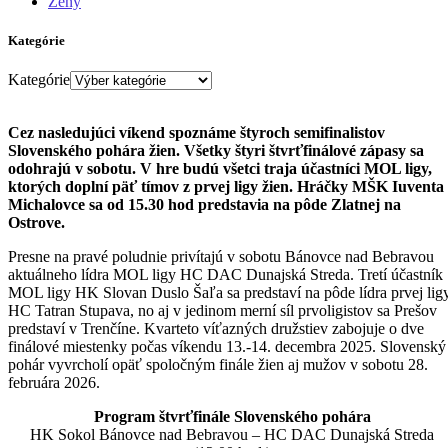
Ženy
Kategórie
Kategórie
Cez nasledujúci víkend spoznáme štyroch semifinalistov
Slovenského pohára žien. Všetky štyri štvrťfinálové zápasy sa
odohrajú v sobotu. V hre budú všetci traja účastníci MOL ligy,
ktorých doplní päť tímov z prvej ligy žien. Hráčky MŠK Iuventa
Michalovce sa od 15.30 hod predstavia na pôde Zlatnej na
Ostrove.
Presne na pravé poludnie privítajú v sobotu Bánovce nad Bebravou
aktuálneho lídra MOL ligy HC DAC Dunajská Streda. Tretí účastník
MOL ligy HK Slovan Duslo Šaľa sa predstaví na pôde lídra prvej lig
HC Tatran Stupava, no aj v jedinom merní síl prvoligistov sa Prešov
predstaví v Trenčíne. Kvarteto víťazných družstiev zabojuje o dve
finálové miestenky počas víkendu 13.-14. decembra 2025. Slovenský
pohár vyvrcholí opäť spoločným finále žien aj mužov v sobotu 28.
februára 2026.
Program štvrťfinále Slovenského pohára
HK Sokol Bánovce nad Bebravou – HC DAC Dunajská Streda