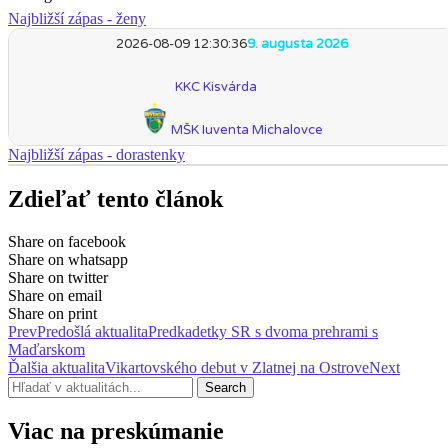
Najbližší zápas - ženy
2026-08-09 12:30:36
9. augusta 2026
KKC Kisvárda
MŠK Iuventa Michalovce
Najbližší zápas - dorastenky
Zdieľať tento článok
Share on facebook
Share on whatsapp
Share on twitter
Share on email
Share on print
Prev
Predošlá aktualita
Predkadetky SR s dvoma prehrami s
Maďarskom
Ďalšia aktualita
Vikartovského debut v Zlatnej na Ostrove
Next
Search
Viac na preskúmanie