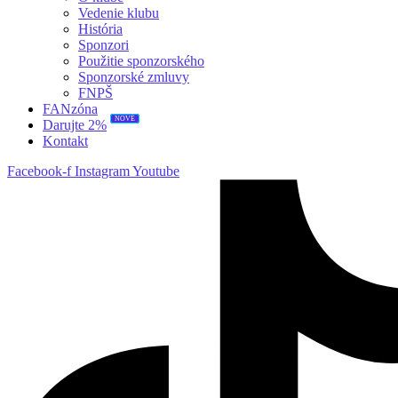
Vedenie klubu
História
Sponzori
Použitie sponzorského
Sponzorské zmluvy
FNPŠ
FANzóna
NOVÉ
Darujte 2%
Kontakt
Facebook-f
Instagram
Youtube