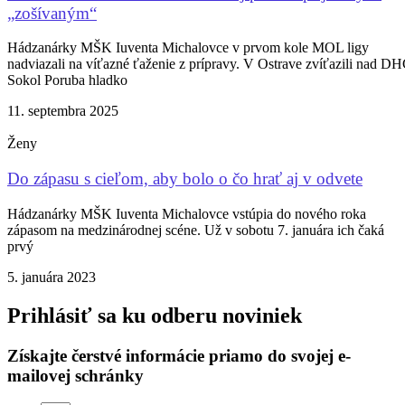
„zošívaným“
Hádzanárky MŠK Iuventa Michalovce v prvom kole MOL ligy
nadviazali na víťazné ťaženie z prípravy. V Ostrave zvíťazili nad D
Sokol Poruba hladko
11. septembra 2025
Ženy
Do zápasu s cieľom, aby bolo o čo hrať aj v odvete
Hádzanárky MŠK Iuventa Michalovce vstúpia do nového roka
zápasom na medzinárodnej scéne. Už v sobotu 7. januára ich čaká
prvý
5. januára 2023
Prihlásiť sa ku odberu noviniek
Získajte čerstvé informácie priamo do svojej e-
mailovej schránky