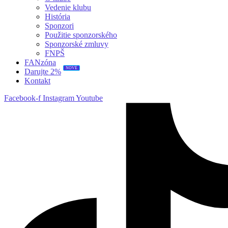
Vedenie klubu
História
Sponzori
Použitie sponzorského
Sponzorské zmluvy
FNPŠ
FANzóna
NOVÉ
Darujte 2%
Kontakt
Facebook-f
Instagram
Youtube