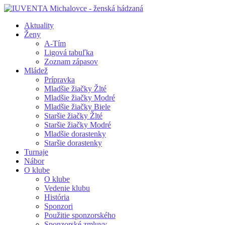
Aktuality
Ženy
A-Tím
Ligová tabuľka
Zoznam zápasov
Mládež
Prípravka
Mladšie žiačky Žlté
Mladšie žiačky Modré
Mladšie žiačky Biele
Staršie žiačky Žlté
Staršie žiačky Modré
Mladšie dorastenky
Staršie dorastenky
Turnaje
Nábor
O klube
O klube
Vedenie klubu
História
Sponzori
Použitie sponzorského
Sponzorské zmluvy