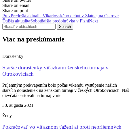
Share on twitter
Share on email
Share on print
Prev
Predošlá aktualita
Vikartovského debut v Zlatnej na Ostrove
Ďalšia aktualita
Sobotňajšia predohrávka v Plzni
Next
Search
Viac na preskúmanie
Dorastenky
Staršie dorastenky víťazkami ženského turnaja v
Otrokoviciach
Príjemným prekvapením bolo počas víkendu vystúpenie našich
starších dorasteniek na ženskom turnaji v českých Otrokoviciach. Na
dievčatá cestovali na turnaj v nie
30. augusta 2021
Ženy
Pokračovať vo víťaznom ťažení aj proti nepríjemných