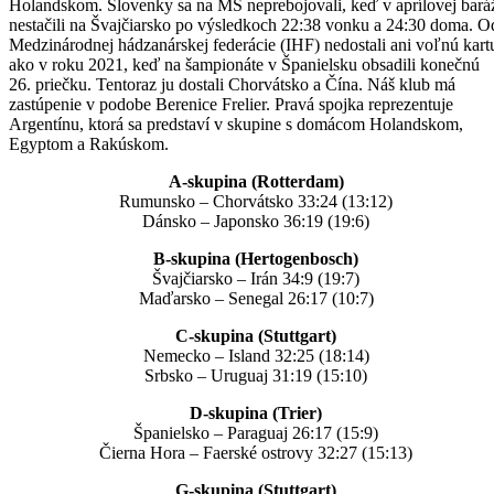
Holandskom. Slovenky sa na MS neprebojovali, keď v aprílovej bará
nestačili na Švajčiarsko po výsledkoch 22:38 vonku a 24:30 doma. O
Medzinárodnej hádzanárskej federácie (IHF) nedostali ani voľnú kart
ako v roku 2021, keď na šampionáte v Španielsku obsadili konečnú
26. priečku. Tentoraz ju dostali Chorvátsko a Čína. Náš klub má
zastúpenie v podobe Berenice Frelier. Pravá spojka reprezentuje
Argentínu, ktorá sa predstaví v skupine s domácom Holandskom,
Egyptom a Rakúskom.
A-skupina (Rotterdam)
Rumunsko – Chorvátsko 33:24 (13:12)
Dánsko – Japonsko 36:19 (19:6)
B-skupina (Hertogenbosch)
Švajčiarsko – Irán 34:9 (19:7)
Maďarsko – Senegal 26:17 (10:7)
C-skupina (Stuttgart)
Nemecko – Island 32:25 (18:14)
Srbsko – Uruguaj 31:19 (15:10)
D-skupina (Trier)
Španielsko – Paraguaj 26:17 (15:9)
Čierna Hora – Faerské ostrovy 32:27 (15:13)
G-skupina (Stuttgart)