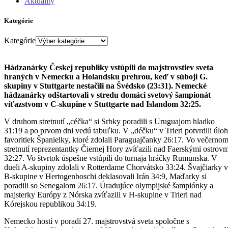
Aktuality
Kategórie
Kategórie
Hádzanárky Českej republiky vstúpili do majstrovstiev sveta
hraných v Nemecku a Holandsku prehrou, keď v súboji G.
skupiny v Stuttgarte nestačili na Švédsko (23:31). Nemecké
hádzanárky odštartovali v stredu domáci svetový šampionát
víťazstvom v C-skupine v Stuttgarte nad Islandom 32:25.
V druhom stretnutí „céčka“ si Srbky poradili s Uruguajom hladko
31:19 a po prvom dni vedú tabuľku. V „déčku“ v Trieri potvrdili úlo
favoritiek Španielky, ktoré zdolali Paraguajčanky 26:17. Vo večerno
stretnutí reprezentantky Čiernej Hory zvíťazili nad Faerskými ostrovm
32:27. Vo štvrtok úspešne vstúpili do turnaja hráčky Rumunska. V
dueli A-skupiny zdolali v Rotterdame Chorvátsko 33:24. Švajčiarky v
B-skupine v Hertogenboschi deklasovali Irán 34:9, Maďarky si
poradili so Senegalom 26:17. Úradujúce olympijské šampiónky a
majsterky Európy z Nórska zvíťazili v H-skupine v Trieri nad
Kórejskou republikou 34:19.
Nemecko hostí v poradí 27. majstrovstvá sveta spoločne s