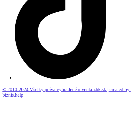
© 2010-2024 Všetky práva vyhradené iuventa-zhk.sk | created by:
biznis.help