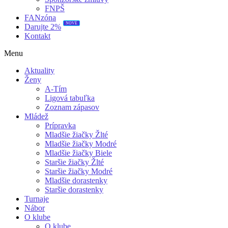
FNPŠ
FANzóna
NOVÉ
Darujte 2%
Kontakt
Menu
Aktuality
Ženy
A-Tím
Ligová tabuľka
Zoznam zápasov
Mládež
Prípravka
Mladšie žiačky Žlté
Mladšie žiačky Modré
Mladšie žiačky Biele
Staršie žiačky Žlté
Staršie žiačky Modré
Mladšie dorastenky
Staršie dorastenky
Turnaje
Nábor
O klube
O klube