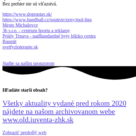
Bez prehier nie sú víťazstvá.
https://www.doprastav.sk/
https://www.handball.cz/souteze/zeny/mol-liga
Mesto Michalovce
3b s.r.o. - centrum športu a reklamy
Prúdy Trnava - nadštandardné byty blízko centra
Baumit
svetfyzioterapie.sk
Staňte sa naším sponzorom
Hľadáte starší obsah?
Všetky aktuality vydané pred rokom 2020
nájdete na našom archivovanom webe
www.old.iuventa-zhk.sk
Zobraziť predošlý web