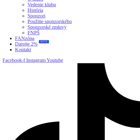
Vedenie klubu
História
Sponzori
Použitie sponzorského
Sponzorské zmluvy
FNPŠ
FANzóna
NOVÉ
Darujte 2%
Kontakt
Facebook-f
Instagram
Youtube