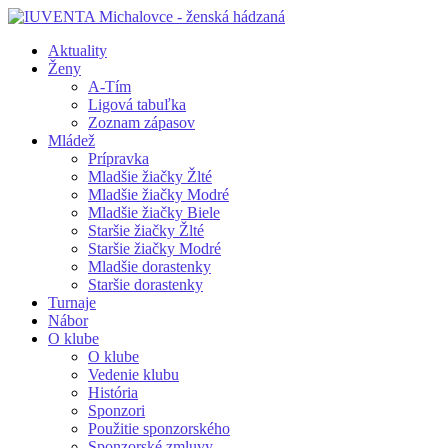
Aktuality
Ženy
A-Tím
Ligová tabuľka
Zoznam zápasov
Mládež
Prípravka
Mladšie žiačky Žlté
Mladšie žiačky Modré
Mladšie žiačky Biele
Staršie žiačky Žlté
Staršie žiačky Modré
Mladšie dorastenky
Staršie dorastenky
Turnaje
Nábor
O klube
O klube
Vedenie klubu
História
Sponzori
Použitie sponzorského
Sponzorské zmluvy