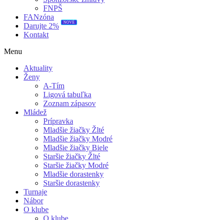
FNPŠ
FANzóna
NOVÉ
Darujte 2%
Kontakt
Menu
Aktuality
Ženy
A-Tím
Ligová tabuľka
Zoznam zápasov
Mládež
Prípravka
Mladšie žiačky Žlté
Mladšie žiačky Modré
Mladšie žiačky Biele
Staršie žiačky Žlté
Staršie žiačky Modré
Mladšie dorastenky
Staršie dorastenky
Turnaje
Nábor
O klube
O klube