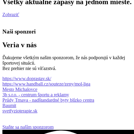
Všetky aktuálne zápasy na jednom mieste.
Zobraziť
Naši sponzori
Veria v nás
Ďakujeme všetkým našim sponzorom, že nás podporujú v každej
športovej situácii.
Bez prehier nie sú víťazstvá.
https://www.doprastav.sk/
https://www.handball.cz/souteze/zeny/mol-liga
Mesto Michalovce
3b s.r.o. - centrum športu a reklamy
Prúdy Trnava - nadštandardné byty blízko centra
Baumit
svetfyzioterapie.sk
Staňte sa naším sponzorom