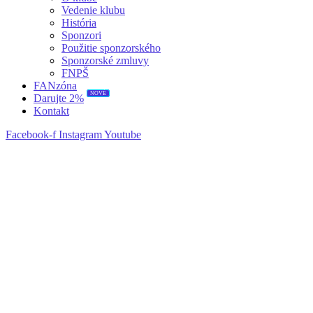
Vedenie klubu
História
Sponzori
Použitie sponzorského
Sponzorské zmluvy
FNPŠ
FANzóna
NOVÉ
Darujte 2%
Kontakt
Facebook-f
Instagram
Youtube