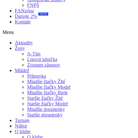
FNPŠ
FANzóna
NOVÉ
Darujte 2%
Kontakt
Menu
Aktuality
Ženy
A-Tím
Ligová tabuľka
Zoznam zápasov
Mládež
Prípravka
Mladšie žiačky Žlté
Mladšie žiačky Modré
Mladšie žiačky Biele
Staršie žiačky Žlté
Staršie žiačky Modré
Mladšie dorastenky
Staršie dorastenky
Turnaje
Nábor
O klube
O klube