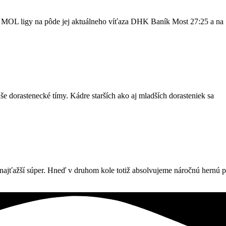
a MOL ligy na pôde jej aktuálneho víťaza DHK Baník Most 27:25 a na
e dorastenecké tímy. Kádre starších ako aj mladších dorasteniek sa
 najťažší súper. Hneď v druhom kole totiž absolvujeme náročnú hernú p