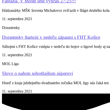
Fantázia. V Moste sme vyhrali 27:25!!!
Hádzanárky MŠK Iuventa Michalovce zvíťazili v šlágri druhého kol
11. septembra 2021
Dorastenky
Dorastenky štartujú v nedeľu zápasmi s FHT Košice
Súbojmi s FHT Košice vstúpia v nedeľu do bojov o ligové body aj naš
11. septembra 2021
MOL Liga
Slovo o našom sobotňajšom súperovi
Hneď z kraja jubilejného dvadsiateho ročníka MOL ligy nás čaká ten
11. septembra 2021