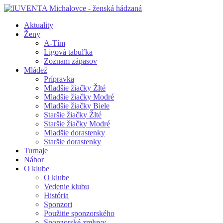
Aktuality
Ženy
A-Tím
Ligová tabuľka
Zoznam zápasov
Mládež
Prípravka
Mladšie žiačky Žlté
Mladšie žiačky Modré
Mladšie žiačky Biele
Staršie žiačky Žlté
Staršie žiačky Modré
Mladšie dorastenky
Staršie dorastenky
Turnaje
Nábor
O klube
O klube
Vedenie klubu
História
Sponzori
Použitie sponzorského
Sponzorské zmluvy