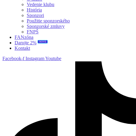
Vedenie klubu
História
Sponzori
Použitie sponzorského
Sponzorské zmluvy
FNPŠ
FANzóna
NOVÉ
Darujte 2%
Kontakt
Facebook-f
Instagram
Youtube