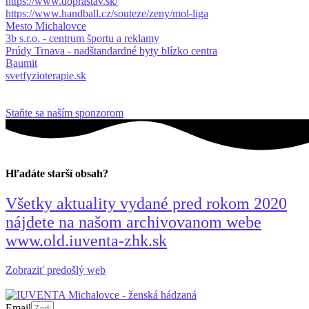
https://www.doprastav.sk/
https://www.handball.cz/souteze/zeny/mol-liga
Mesto Michalovce
3b s.r.o. - centrum športu a reklamy
Prúdy Trnava - nadštandardné byty blízko centra
Baumit
svetfyzioterapie.sk
Staňte sa naším sponzorom
Hľadáte starší obsah?
Všetky aktuality vydané pred rokom 2020
nájdete na našom archivovanom webe
www.old.iuventa-zhk.sk
Zobraziť predošlý web
Email