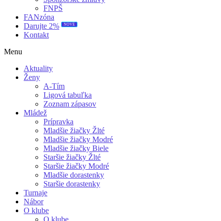
FNPŠ
FANzóna
NOVÉ
Darujte 2%
Kontakt
Menu
Aktuality
Ženy
A-Tím
Ligová tabuľka
Zoznam zápasov
Mládež
Prípravka
Mladšie žiačky Žlté
Mladšie žiačky Modré
Mladšie žiačky Biele
Staršie žiačky Žlté
Staršie žiačky Modré
Mladšie dorastenky
Staršie dorastenky
Turnaje
Nábor
O klube
O klube