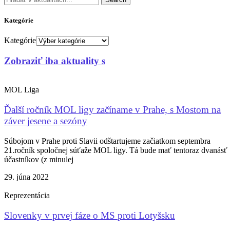
Kategórie
Kategórie
Zobraziť iba aktuality s
MOL Liga
Ďalší ročník MOL ligy začíname v Prahe, s Mostom na
záver jesene a sezóny
Súbojom v Prahe proti Slavii odštartujeme začiatkom septembra
21.ročník spoločnej súťaže MOL ligy. Tá bude mať tentoraz dvanásť
účastníkov (z minulej
29. júna 2022
Reprezentácia
Slovenky v prvej fáze o MS proti Lotyšsku