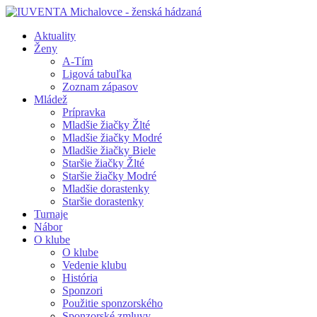
Aktuality
Ženy
A-Tím
Ligová tabuľka
Zoznam zápasov
Mládež
Prípravka
Mladšie žiačky Žlté
Mladšie žiačky Modré
Mladšie žiačky Biele
Staršie žiačky Žlté
Staršie žiačky Modré
Mladšie dorastenky
Staršie dorastenky
Turnaje
Nábor
O klube
O klube
Vedenie klubu
História
Sponzori
Použitie sponzorského
Sponzorské zmluvy