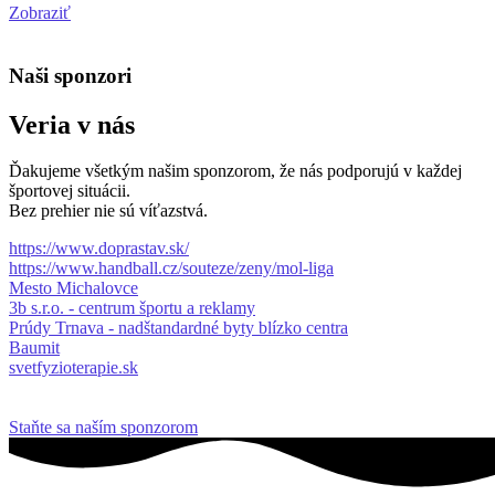
Zobraziť
Naši sponzori
Veria v nás
Ďakujeme všetkým našim sponzorom, že nás podporujú v každej
športovej situácii.
Bez prehier nie sú víťazstvá.
https://www.doprastav.sk/
https://www.handball.cz/souteze/zeny/mol-liga
Mesto Michalovce
3b s.r.o. - centrum športu a reklamy
Prúdy Trnava - nadštandardné byty blízko centra
Baumit
svetfyzioterapie.sk
Staňte sa naším sponzorom