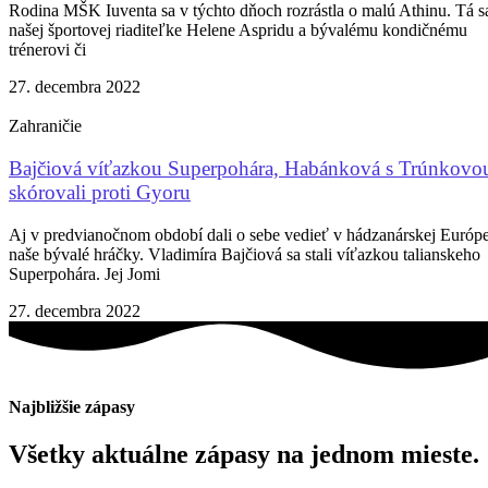
Rodina MŠK Iuventa sa v týchto dňoch rozrástla o malú Athinu. Tá s
našej športovej riaditeľke Helene Aspridu a bývalému kondičnému
trénerovi či
27. decembra 2022
Zahraničie
Bajčiová víťazkou Superpohára, Habánková s Trúnkovo
skórovali proti Gyoru
Aj v predvianočnom období dali o sebe vedieť v hádzanárskej Európ
naše bývalé hráčky. Vladimíra Bajčiová sa stali víťazkou talianskeho
Superpohára. Jej Jomi
27. decembra 2022
Najbližšie zápasy
Všetky aktuálne zápasy na jednom mieste.