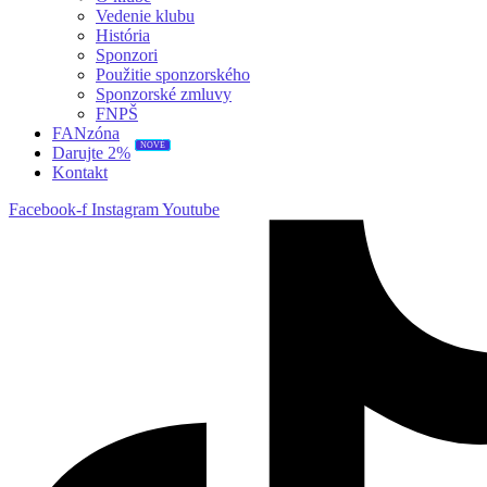
Vedenie klubu
História
Sponzori
Použitie sponzorského
Sponzorské zmluvy
FNPŠ
FANzóna
NOVÉ
Darujte 2%
Kontakt
Facebook-f
Instagram
Youtube