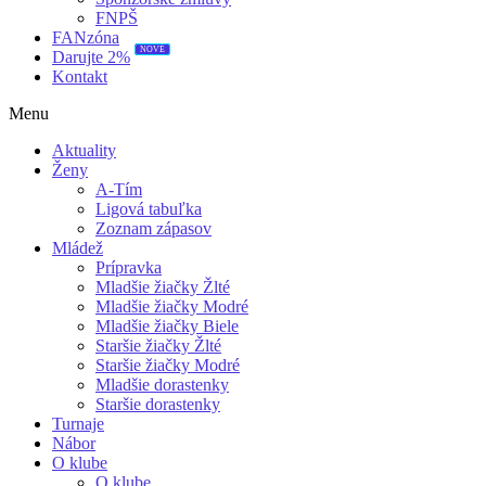
FNPŠ
FANzóna
NOVÉ
Darujte 2%
Kontakt
Menu
Aktuality
Ženy
A-Tím
Ligová tabuľka
Zoznam zápasov
Mládež
Prípravka
Mladšie žiačky Žlté
Mladšie žiačky Modré
Mladšie žiačky Biele
Staršie žiačky Žlté
Staršie žiačky Modré
Mladšie dorastenky
Staršie dorastenky
Turnaje
Nábor
O klube
O klube