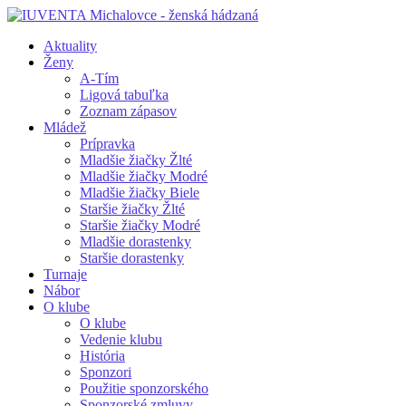
Aktuality
Ženy
A-Tím
Ligová tabuľka
Zoznam zápasov
Mládež
Prípravka
Mladšie žiačky Žlté
Mladšie žiačky Modré
Mladšie žiačky Biele
Staršie žiačky Žlté
Staršie žiačky Modré
Mladšie dorastenky
Staršie dorastenky
Turnaje
Nábor
O klube
O klube
Vedenie klubu
História
Sponzori
Použitie sponzorského
Sponzorské zmluvy