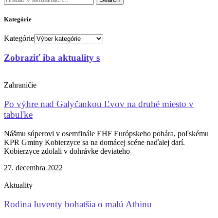
Kategórie
Kategórie
Zobraziť iba aktuality s
Zahraničie
Po výhre nad Galyčankou Ľvov na druhé miesto v
tabuľke
Nášmu súperovi v osemfinále EHF Európskeho pohára, poľskému
KPR Gminy Kobierzyce sa na domácej scéne naďalej darí.
Kobierzyce zdolali v dohrávke deviateho
27. decembra 2022
Aktuality
Rodina Iuventy bohatšia o malú Athinu