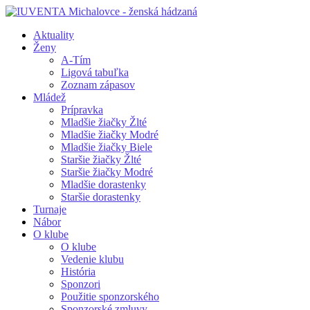
Aktuality
Ženy
A-Tím
Ligová tabuľka
Zoznam zápasov
Mládež
Prípravka
Mladšie žiačky Žlté
Mladšie žiačky Modré
Mladšie žiačky Biele
Staršie žiačky Žlté
Staršie žiačky Modré
Mladšie dorastenky
Staršie dorastenky
Turnaje
Nábor
O klube
O klube
Vedenie klubu
História
Sponzori
Použitie sponzorského
Sponzorské zmluvy