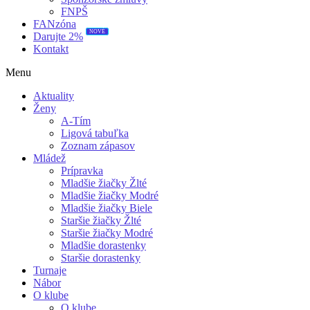
FNPŠ
FANzóna
NOVÉ
Darujte 2%
Kontakt
Menu
Aktuality
Ženy
A-Tím
Ligová tabuľka
Zoznam zápasov
Mládež
Prípravka
Mladšie žiačky Žlté
Mladšie žiačky Modré
Mladšie žiačky Biele
Staršie žiačky Žlté
Staršie žiačky Modré
Mladšie dorastenky
Staršie dorastenky
Turnaje
Nábor
O klube
O klube