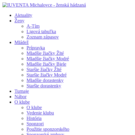
Aktuality
Ženy
A-Tím
Ligová tabuľka
Zoznam zápasov
Mládež
Prípravka
Mladšie žiačky Žlté
Mladšie žiačky Modré
Mladšie žiačky Biele
Staršie žiačky Žlté
Staršie žiačky Modré
Mladšie dorastenky
Staršie dorastenky
Turnaje
Nábor
O klube
O klube
Vedenie klubu
História
Sponzori
Použitie sponzorského
Sponzorské zmluvy