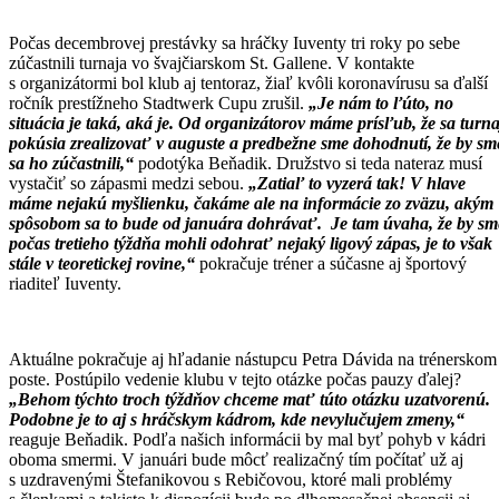
Počas decembrovej prestávky sa hráčky Iuventy tri roky po sebe
zúčastnili turnaja vo švajčiarskom St. Gallene. V kontakte
s organizátormi bol klub aj tentoraz, žiaľ kvôli koronavírusu sa ďalší
ročník prestížneho Stadtwerk Cupu zrušil.
„Je nám to ľúto, no
situácia je taká, aká je. Od organizátorov máme prísľub, že sa turna
pokúsia zrealizovať v auguste a predbežne sme dohodnutí, že by sm
sa ho zúčastnili,“
podotýka Beňadik. Družstvo si teda nateraz musí
vystačiť so zápasmi medzi sebou.
„Zatiaľ to vyzerá tak! V hlave
máme nejakú myšlienku, čakáme ale na informácie zo zväzu, akým
spôsobom sa to bude od januára dohrávať. Je tam úvaha, že by sm
počas tretieho týždňa mohli odohrať nejaký ligový zápas, je to však
stále v teoretickej rovine,“
pokračuje tréner a súčasne aj športový
riaditeľ Iuventy.
Aktuálne pokračuje aj hľadanie nástupcu Petra Dávida na trénerskom
poste. Postúpilo vedenie klubu v tejto otázke počas pauzy ďalej?
„Behom týchto troch týždňov chceme mať túto otázku uzatvorenú.
Podobne je to aj s hráčskym kádrom, kde nevylučujem zmeny,“
reaguje Beňadik. Podľa našich informácii by mal byť pohyb v kádri
oboma smermi. V januári bude môcť realizačný tím počítať už aj
s uzdravenými Štefanikovou s Rebičovou, ktoré mali problémy