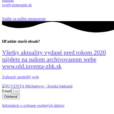
Baumit
svetfyzioterapie.sk
Staňte sa naším sponzorom
Hľadáte starší obsah?
Všetky aktuality vydané pred rokom 2020
nájdete na našom archivovanom webe
www.old.iuventa-zhk.sk
Zobraziť predošlý web
Email
Odoberať
Informácie o ochrane osobných údajov