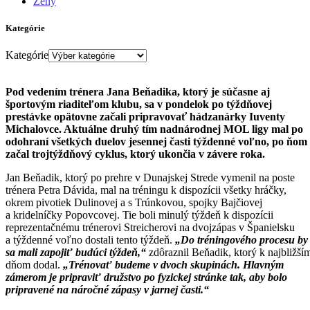
Ženy
Kategórie
Kategórie
Pod vedením trénera Jana Beňadika, ktorý je súčasne aj
športovým riaditeľom klubu, sa v pondelok po týždňovej
prestávke opätovne začali pripravovať hádzanárky Iuventy
Michalovce. Aktuálne druhý tím nadnárodnej MOL ligy mal po
odohraní všetkých duelov jesennej časti týždenné voľno, po ňom
začal trojtýždňový cyklus, ktorý ukončia v závere roka.
Jan Beňadik, ktorý po prehre v Dunajskej Strede vymenil na poste
trénera Petra Dávida, mal na tréningu k dispozícii všetky hráčky,
okrem pivotiek Dulinovej a s Trúnkovou, spojky Bajčiovej
a kridelníčky Popovcovej. Tie boli minulý týždeň k dispozícii
reprezentačnému trénerovi Streicherovi na dvojzápas v Španielsku
a týždenné voľno dostali tento týždeň.
„Do tréningového procesu by
sa mali zapojiť budúci týždeň,“
zdôraznil Beňadik, ktorý k najbližší
dňom dodal.
„Trénovať budeme v dvoch skupinách. Hlavným
zámerom je pripraviť družstvo po fyzickej stránke tak, aby bolo
pripravené na náročné zápasy v jarnej časti.“