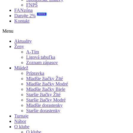
FNPŠ
FANzóna
NOVÉ
Darujte 2%
Kontakt
Menu
Aktuality
Ženy
A-Tím
Ligová tabuľka
Zoznam zápasov
Mládež
Prípravka
Mladšie žiačky Žlté
Mladšie žiačky Modré
Mladšie žiačky Biele
Staršie žiačky Žlté
Staršie žiačky Modré
Mladšie dorastenky
Staršie dorastenky
Turnaje
Nábor
O klube
O klube