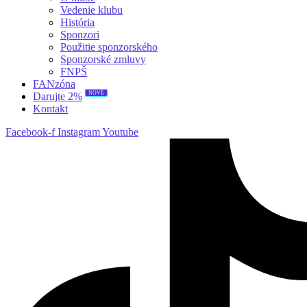
Vedenie klubu
História
Sponzori
Použitie sponzorského
Sponzorské zmluvy
FNPŠ
FANzóna
NOVÉ
Darujte 2%
Kontakt
Facebook-f
Instagram
Youtube