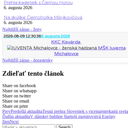
Prehra kadetiek s Čiernou Horou
6. augusta 2026
Na skúške Čiernohorka Milojkovičová
6. augusta 2026
Najbližší zápas - ženy
2026-08-09 12:30:36
9. augusta 2026
KKC Kisvárda
MŠK Iuventa
Michalovce
Najbližší zápas - dorastenky
Zdieľať tento článok
Share on facebook
Share on whatsapp
Share on twitter
Share on email
Share on print
Prev
Predošlá aktualita
Tesná prehra Sloveniek s vicemajsterkami sveta
Ďalšia aktualita
V dánskej bubline štartujú majstrovstvá Európy
žien
Next
Search