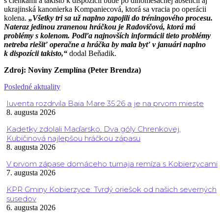
s členkami a takisto k dispozícii bude po dlhomesačnej absencii aj
ukrajinská kanonierka Kompaniecová, ktorá sa vracia po operácii
kolena.
„Všetky tri sa už naplno zapojili do tréningového procesu.
Nateraz jedinou zranenou hráčkou je Radovičová, ktorá má
problémy s kolenom. Podľa najnovších informácii tieto problémy
netreba riešiť operačne a hráčka by mala byť v januári naplno
k dispozícii takisto,“
dodal Beňadik.
Zdroj: Noviny Zemplína (Peter Brendza)
Posledné aktuality
Iuventa rozdrvila Baia Mare 35:26 a je na prvom mieste
8. augusta 2026
Kadetky zdolali Maďarsko. Dva góly Chrenkovej,
Kubičinová najlepšou hráčkou zápasu
8. augusta 2026
V prvom zápase domáceho turnaja remíza s Kobierzycami
7. augusta 2026
KPR Gminy Kobierzyce: Tvrdý oriešok od našich severných
susedov
6. augusta 2026