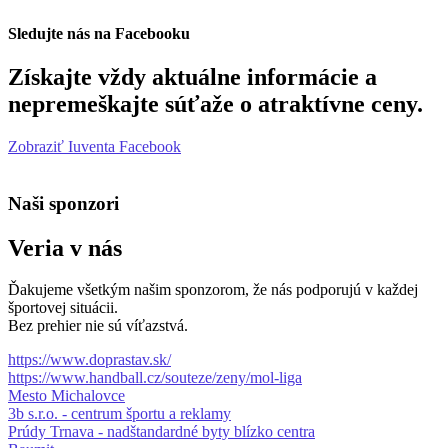
Sledujte nás na Facebooku
Získajte vždy aktuálne informácie a
nepremeškajte súťaže o atraktívne ceny.
Zobraziť Iuventa Facebook
Naši sponzori
Veria v nás
Ďakujeme všetkým našim sponzorom, že nás podporujú v každej
športovej situácii.
Bez prehier nie sú víťazstvá.
https://www.doprastav.sk/
https://www.handball.cz/souteze/zeny/mol-liga
Mesto Michalovce
3b s.r.o. - centrum športu a reklamy
Prúdy Trnava - nadštandardné byty blízko centra