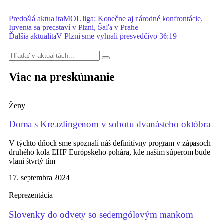
Predošlá aktualita
MOL liga: Konečne aj národné konfrontácie.
Iuventa sa predstaví v Plzni, Šaľa v Prahe
Ďalšia aktualita
V Plzni sme vyhrali presvedčivo 36:19
Viac na preskúmanie
Ženy
Doma s Kreuzlingenom v sobotu dvanásteho októbra
V týchto dňoch sme spoznali náš definitívny program v zápasoch
druhého kola EHF Európskeho pohára, kde našim súperom bude
vlani štvrtý tím
17. septembra 2024
Reprezentácia
Slovenky do odvety so sedemgólovým mankom