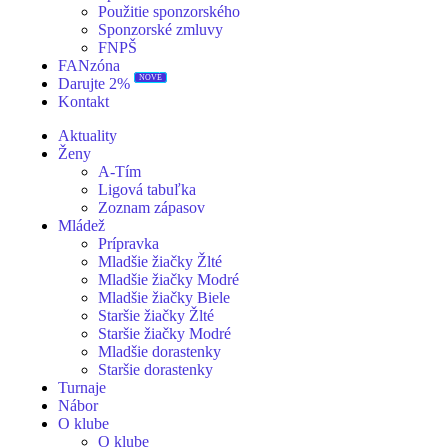
Použitie sponzorského
Sponzorské zmluvy
FNPŠ
FANzóna
Darujte 2%
NOVÉ
Kontakt
Aktuality
Ženy
A-Tím
Ligová tabuľka
Zoznam zápasov
Mládež
Prípravka
Mladšie žiačky Žlté
Mladšie žiačky Modré
Mladšie žiačky Biele
Staršie žiačky Žlté
Staršie žiačky Modré
Mladšie dorastenky
Staršie dorastenky
Turnaje
Nábor
O klube
O klube