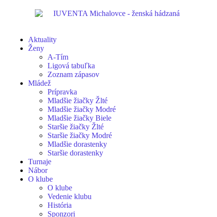
Aktuality
Ženy
A-Tím
Ligová tabuľka
Zoznam zápasov
Mládež
Prípravka
Mladšie žiačky Žlté
Mladšie žiačky Modré
Mladšie žiačky Biele
Staršie žiačky Žlté
Staršie žiačky Modré
Mladšie dorastenky
Staršie dorastenky
Turnaje
Nábor
O klube
O klube
Vedenie klubu
História
Sponzori