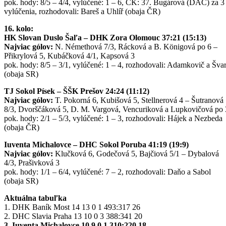
pok. hody: 8/5 – 4/4, vylúčené: 1 – 6, ČK: 37. Bugárová (DAC) za 3
vylúčenia, rozhodovali: Bareš a Uhlíř (obaja ČR)
16. kolo:
HK Slovan Duslo Šaľa – DHK Zora Olomouc 37:21 (15:13)
Najviac gólov:
N. Némethová 7/3, Rácková a B. Königová po 6 –
Přikrylová 5, Kubáčková 4/1, Kapsová 3
pok. hody: 8/5 – 3/1, vylúčené: 1 – 4, rozhodovali: Adamkovič a Šva
(obaja SR)
TJ Sokol Písek – ŠŠK Prešov 24:24 (11:12)
Najviac gólov:
T. Pokorná 6, Kubišová 5, Stellnerová 4 – Šutranová
8/3, Dvorščáková 5, D. M. Vargová, Vencuriková a Lupkovičová po 
pok. hody: 2/1 – 5/3, vylúčené: 1 – 3, rozhodovali: Hájek a Nezbeda
(obaja ČR)
Iuventa Michalovce – DHC Sokol Poruba 41:19 (19:9)
Najviac gólov:
Klučková 6, Godečová 5, Bajčiová 5/1 – Dybalová
4/3, Prašivková 3
pok. hody: 1/1 – 6/4, vylúčené: 7 – 2, rozhodovali: Daňo a Sabol
(obaja SR)
Aktuálna tabuľka
1. DHK Baník Most 14 13 0 1 493:317 26
2. DHC Slavia Praha 13 10 0 3 388:341 20
3. Iuventa Michalovce 10 9 0 1 310:220 18