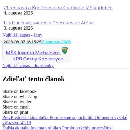
Chrenková a Kubičinová do štvrťfinále MS kadetiek
4. augusta 2026
Hádzanársky sviatok v Chemkostav Aréne
3. augusta 2026
Najbližší zápas - ženy
2026-08-07 18:15:25
7. augusta 2026
MŠK Iuventa Michalovce
KPR Gminy Kobierzyce
Najbližší zápas - dorastenky
Zdieľať tento článok
Share on facebook
Share on whatsapp
Share on twitter
Share on email
Share on print
Prev
Predošlá aktualita
Na Porube sme si pochutili. Odmenou vysoké
víťazstvo 41:19
Ďalšia aktualita
Iuventa urobila s Porubou rýchly proces
Next