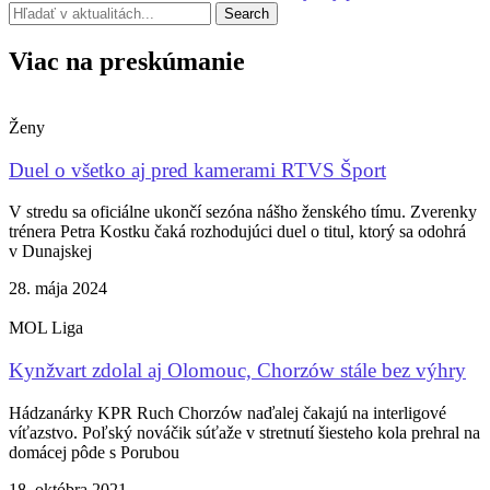
Search
Viac na preskúmanie
Ženy
Duel o všetko aj pred kamerami RTVS Šport
V stredu sa oficiálne ukončí sezóna nášho ženského tímu. Zverenky
trénera Petra Kostku čaká rozhodujúci duel o titul, ktorý sa odohrá
v Dunajskej
28. mája 2024
MOL Liga
Kynžvart zdolal aj Olomouc, Chorzów stále bez výhry
Hádzanárky KPR Ruch Chorzów naďalej čakajú na interligové
víťazstvo. Poľský nováčik súťaže v stretnutí šiesteho kola prehral na
domácej pôde s Porubou
18. októbra 2021