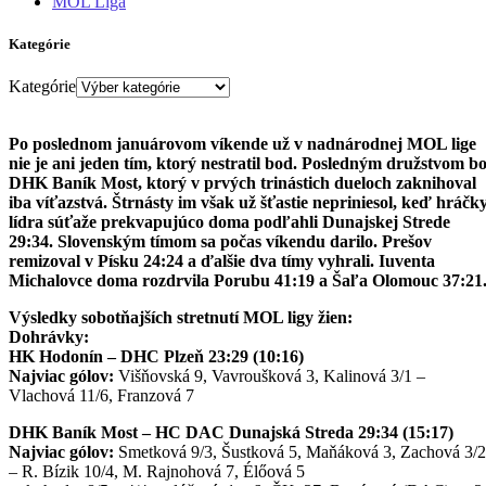
MOL Liga
Kategórie
Kategórie
Po poslednom januárovom víkende už v nadnárodnej MOL lige
nie je ani jeden tím, ktorý nestratil bod. Posledným družstvom bo
DHK Baník Most, ktorý v prvých trinástich dueloch zaknihoval
iba víťazstvá. Štrnásty im však už šťastie nepriniesol, keď hráčk
lídra súťaže prekvapujúco doma podľahli Dunajskej Strede
29:34. Slovenským tímom sa počas víkendu darilo. Prešov
remizoval v Písku 24:24 a ďalšie dva tímy vyhrali. Iuventa
Michalovce doma rozdrvila Porubu 41:19 a Šaľa Olomouc 37:21
Výsledky sobotňajších stretnutí MOL ligy žien:
Dohrávky:
HK Hodonín – DHC Plzeň 23:29 (10:16)
Najviac gólov:
Višňovská 9, Vavroušková 3, Kalinová 3/1 –
Vlachová 11/6, Franzová 7
DHK Baník Most – HC DAC Dunajská Streda 29:34 (15:17)
Najviac gólov:
Smetková 9/3, Šustková 5, Maňáková 3, Zachová 3/2
– R. Bízik 10/4, M. Rajnohová 7, Élőová 5