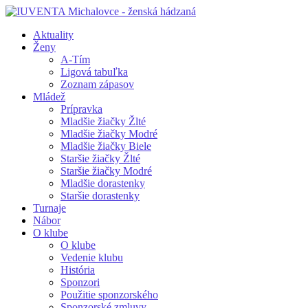
Aktuality
Ženy
A-Tím
Ligová tabuľka
Zoznam zápasov
Mládež
Prípravka
Mladšie žiačky Žlté
Mladšie žiačky Modré
Mladšie žiačky Biele
Staršie žiačky Žlté
Staršie žiačky Modré
Mladšie dorastenky
Staršie dorastenky
Turnaje
Nábor
O klube
O klube
Vedenie klubu
História
Sponzori
Použitie sponzorského
Sponzorské zmluvy