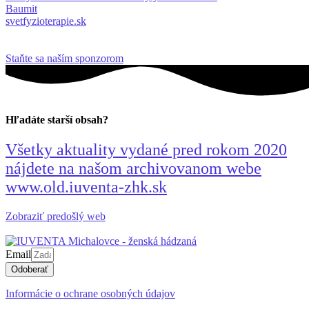
Baumit
svetfyzioterapie.sk
Staňte sa naším sponzorom
Hľadáte starší obsah?
Všetky aktuality vydané pred rokom 2020
nájdete na našom archivovanom webe
www.old.iuventa-zhk.sk
Zobraziť predošlý web
Email
Odoberať
Informácie o ochrane osobných údajov