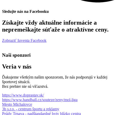
Sledujte nás na Facebooku
Získajte vždy aktuálne informácie a
nepremeškajte súťaže o atraktívne ceny.
Zobraziť Iuventa Facebook
Naši sponzori
Veria v nás
Ďakujeme všetkým našim sponzorom, že nás podporujú v každej
športovej situácii.
Bez prehier nie sú víťazstvá.
https://www.doprastav.sk/
https://www.handball.cz/souteze/zeny/mol-liga
Mesto Michalovce
3b s.r.o. - centrum športu a reklamy
Prúdy Trnava - nadštandardné byty blízko centra