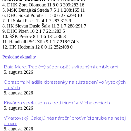
4. DHK Zora Olomouc 11 8 0 3 309:283 16
5. MŠK Dunajská Streda 7 5 1 1 208:165 11
6. DHC Sokol Poruba 11 5 0 6 275:293 10
7. TJ Sokol Písek 12 4 1 7 283:315 9
8. HK Slovan Duslo Šaľa 11 3 1 7 288:291 7
9. DHC Plzeň 10 2 1 7 221:283 5
10. ŠŠK Prešov 8 1 1 6 181:236 3
11. Handball PSG Zlín 9 1 1 7 218:274 3
12. HK Hodonín 12 0 0 12 252:408 0
Posledné aktuality
Baia Mare: Tradičný súper opäť s víťaznými ambíciami
5. augusta 2026
Obrazom: Mladšie dorastenky na sústredení vo Vysokých
Tatrách
5. augusta 2026
Kisvárda s pokusom o tretí triumf v Michalovciach
5. augusta 2026
Vikartovský: Čakajú nás nároční protivníci zhruba na našej
úrovni
5. augusta 2026