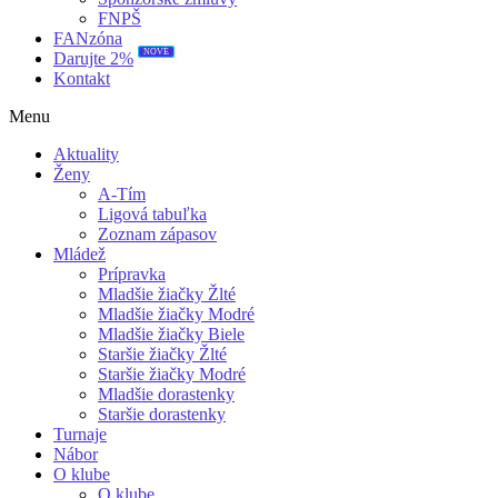
FNPŠ
FANzóna
Darujte 2%
NOVÉ
Kontakt
Menu
Aktuality
Ženy
A-Tím
Ligová tabuľka
Zoznam zápasov
Mládež
Prípravka
Mladšie žiačky Žlté
Mladšie žiačky Modré
Mladšie žiačky Biele
Staršie žiačky Žlté
Staršie žiačky Modré
Mladšie dorastenky
Staršie dorastenky
Turnaje
Nábor
O klube
O klube