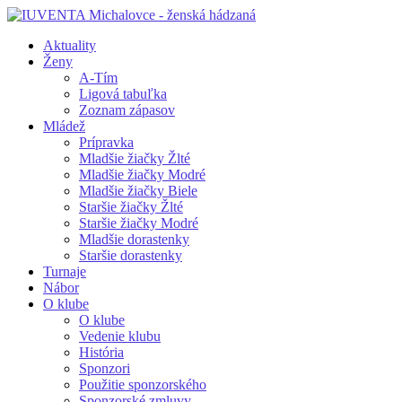
Aktuality
Ženy
A-Tím
Ligová tabuľka
Zoznam zápasov
Mládež
Prípravka
Mladšie žiačky Žlté
Mladšie žiačky Modré
Mladšie žiačky Biele
Staršie žiačky Žlté
Staršie žiačky Modré
Mladšie dorastenky
Staršie dorastenky
Turnaje
Nábor
O klube
O klube
Vedenie klubu
História
Sponzori
Použitie sponzorského
Sponzorské zmluvy