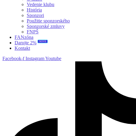
Vedenie klubu
História
Sponzori
Použitie sponzorského
Sponzorské zmluvy
FNPŠ
FANzóna
NOVÉ
Darujte 2%
Kontakt
Facebook-f
Instagram
Youtube