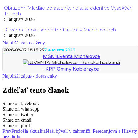
Obrazom: Mladšie dorastenky na sústredení vo Vysokých
Tatrách
5. augusta 2026
Kisvárda s pokusom o tretí triumf v Michalovciach
5. augusta 2026
Najbližší zápas - ženy
2026-08-07 18:15:25
7. augusta 2026
MŠK Iuventa Michalovce
KPR Gminy Kobierzyce
Najbližší zápas - dorastenky
Zdieľať tento článok
Share on facebook
Share on whatsapp
Share on twitter
Share on email
Share on print
Prev
Predošlá aktualita
Naši bývalí v zahraničí: Perederijová a Hlavatý
bez titulu