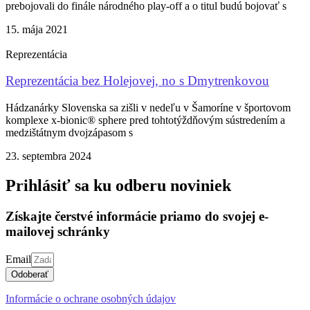
prebojovali do finále národného play-off a o titul budú bojovať s
15. mája 2021
Reprezentácia
Reprezentácia bez Holejovej, no s Dmytrenkovou
Hádzanárky Slovenska sa zišli v nedeľu v Šamoríne v športovom
komplexe x-bionic® sphere pred tohtotýždňovým sústredením a
medzištátnym dvojzápasom s
23. septembra 2024
Prihlásiť sa ku odberu noviniek
Získajte čerstvé informácie priamo do svojej e-
mailovej schránky
Email
Odoberať
Informácie o ochrane osobných údajov