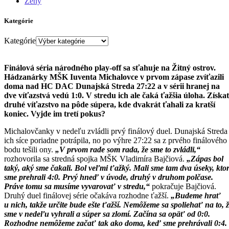
Ženy
Kategórie
Kategórie
Finálová séria národného play-off sa sťahuje na Žitný ostrov.
Hádzanárky MŠK Iuventa Michalovce v prvom zápase zvíťazili
doma nad HC DAC Dunajská Streda 27:22 a v sérii hranej na
dve víťazstvá vedú 1:0. V stredu ich ale čaká ťažšia úloha. Získa
druhé víťazstvo na pôde súpera, kde dvakrát ťahali za kratší
koniec. Vyjde im tretí pokus?
Michalovčanky v nedeľu zvládli prvý finálový duel. Dunajská Streda
ich síce poriadne potrápila, no po výhre 27:22 sa z prvého finálového
bodu tešili ony.
„V prvom rade som rada, že sme to zvládli,“
rozhovorila sa stredná spojka MŠK Vladimíra Bajčiová.
„Zápas bol
taký, aký sme čakali. Bol veľmi ťažký. Mali sme tam dva úseky, kto
sme prehrali 4:0. Prvý hneď v úvode, druhý v druhom polčase.
Práve tomu sa musíme vyvarovať v stredu,“
pokračuje Bajčiová.
Druhý duel finálovej série očakáva rozhodne ťažší.
„Budeme hrať
u nich, takže určite bude ešte ťažší. Nemôžeme sa spoliehať na to, 
sme v nedeľu vyhrali a súper sa zlomí. Začína sa opäť od 0:0.
Rozhodne nemôžeme začať tak ako doma, keď sme prehrávali 0:4.