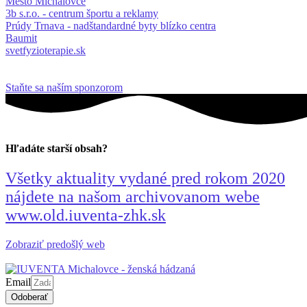
Mesto Michalovce
3b s.r.o. - centrum športu a reklamy
Prúdy Trnava - nadštandardné byty blízko centra
Baumit
svetfyzioterapie.sk
Staňte sa naším sponzorom
Hľadáte starší obsah?
Všetky aktuality vydané pred rokom 2020
nájdete na našom archivovanom webe
www.old.iuventa-zhk.sk
Zobraziť predošlý web
Email
Odoberať