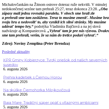
Michalovčankám na Žitnom ostrove doteraz ruže nekvitli. V minulej
nedokončenej sezóne tam prehrali 25:27, teraz dokonca 23:28.
„Oba
zápasy mali jednu rovnakú paralelu. V oboch sme hrali zle
a prehrali sme tam zaslúžene. Teraz to musíme zmeniť. Musíme hr
svoju hru a nedovoliť to, aby vynikli ich silné stránky. My musíme
udávať tempo hry,“
podotýka Vladimíra Bajčiová a na jej slová
nadväzuje aj Kompaniecová.
„Vyhrať tam je pre nás výzvou. Dvakr
sme tam prehrali, verím, že sa nám do tretice podarí vyhrať.“
Zdroj: Noviny Zemplína (Peter Brendza)
Posledné aktuality
KPR Gminy Kobierzyce: Tvrdý oriešok od našich severných
susedov
6. augusta 2026
Prehra kadetiek s Čiernou Horou
6. augusta 2026
Na skúške Čiernohorka Milojkovičová
6. augusta 2026
Baia Mare: Tradičný súper opäť s víťaznými ambíciami
5. augusta 2026