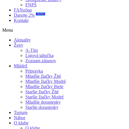
FNPŠ
FANzóna
NOVÉ
Darujte 2%
Kontakt
Menu
Aktuality
Ženy
A-Tím
Ligová tabuľka
Zoznam zápasov
Mládež
Prípravka
Mladšie žiačky Žlté
Mladšie žiačky Modré
Mladšie žiačky Biele
Staršie žiačky Žlté
Staršie žiačky Modré
Mladšie dorastenky
Staršie dorastenky
Turnaje
Nábor
O klube
O klube