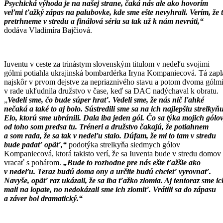
Psychická výhoda je na našej strane, čaká nás ale ako hovorím
veľmi ťažký zápas na palubovke, kde sme ešte nevyhrali. Verím, že 
pretrhneme v stredu a finálová séria sa tak už k nám nevráti,“
dodáva Vladimíra Bajčiová.
Iuventu v ceste za trinástym slovenským titulom v nedeľu svojimi
gólmi potiahla ukrajinská bombardérka Iryna Kompaniecová. Tá zapl
najskôr v prvom dejstve za nepriaznivého stavu a potom dvoma gólm
v rade ukľudnila družstvo v čase, keď sa DAC nadýchaval k obratu.
„
Vedeli sme, čo bude súper hrať. Vedeli sme, že nás nič ľahké
nečaká a také to aj bolo. Sústredili sme sa na ich najlepšiu strelkyň
Elo, ktorú sme ubránili. Dala iba jeden gól. Čo sa týka mojich gólov
od toho som predsa tu. Tréneri a družstvo čakajú, že potiahnem
a som rada, že sa tak v nedeľu stalo. Dúfam, že mi to tam v stredu
bude padať opäť,“
podotýka strelkyňa siedmych gólov
Kompaniecová, ktorá takisto verí, že sa Iuventa bude v stredu domov
vracať s pohárom.
„Bude to rozhodne pre nás ešte ťažšie ako
v nedeľu. Teraz budú doma ony a určite budú chcieť vyrovnať.
Navyše, opäť raz ukázali, že sa iba ťažko zlomia. Aj tentoraz sme ic
mali na lopate, no nedokázali sme ich zlomiť. Vrátili sa do zápasu
a záver bol dramatický.“