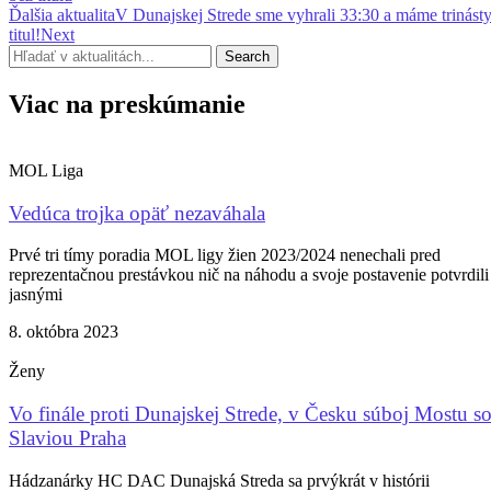
Ďalšia aktualita
V Dunajskej Strede sme vyhrali 33:30 a máme trinást
titul!
Next
Search
Viac na preskúmanie
MOL Liga
Vedúca trojka opäť nezaváhala
Prvé tri tímy poradia MOL ligy žien 2023/2024 nenechali pred
reprezentačnou prestávkou nič na náhodu a svoje postavenie potvrdili
jasnými
8. októbra 2023
Ženy
Vo finále proti Dunajskej Strede, v Česku súboj Mostu s
Slaviou Praha
Hádzanárky HC DAC Dunajská Streda sa prvýkrát v histórii