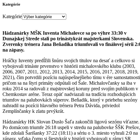
Kategórie
Kategórie
Hádzanárky MŠK Iuventa Michalovce sa po výhre 33:30 v
Dunajskej Strede stali po trinástykrát majsterkami Slovenska.
Zverenky trénera Jana Beňadika triumfovali vo finálovej sérii 2:
na zápasy.
Hráčky Iuventy predĺžili šnúru svojich titulov na desať a celkovo si
vybojovali trináste prvenstvo v histórii michalovského klubu (2003,
2006, 2007, 2011, 2012, 2013, 2014, 2015, 2016, 2017, 2018, 2019,
2021), čím potvrdili pozíciu najúspešnejšieho tímu v ére samostatnosti
pričom sa na štyri primáty odpútali od Šale. Michalovčanky sa iba v
roku 2014 sa radovali z majstrovskej koruny pred svojím publikom v
Chemkostav aréne. Teraz opäť nadviazali na tradíciu rozhodujúcich
triumfov na palubovkách súperov. Beňadik, ktorý v priebehu sezóny
nahradil na pozícii hlavného trénera Petra Dávida, priviedol
Zemplínčanky k zlatu prvýkrát.
Hádzanárky HK Slovan Duslo Šaľa zakončili ligovú sezónu víťazne.
Po domácom triumfe 26:18 uspeli v stredu na palubovke ŠŠK Prešov,
kde zdolali Šarišanky 37:22 (18:11) a sériu o 3. miesto vyhrali 2:0 na
zápasy, vďaka čomu si šiestykrát v histórii vybojovali v rámci SR