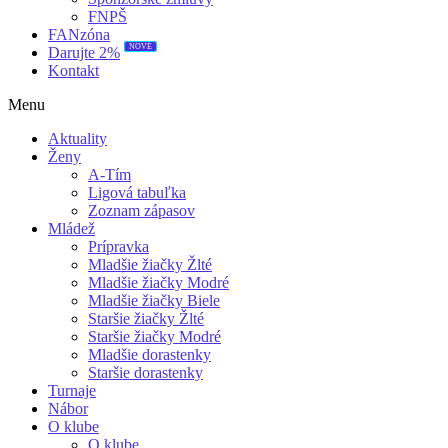
FNPŠ
FANzóna
NOVÉ
Darujte 2%
Kontakt
Menu
Aktuality
Ženy
A-Tím
Ligová tabuľka
Zoznam zápasov
Mládež
Prípravka
Mladšie žiačky Žlté
Mladšie žiačky Modré
Mladšie žiačky Biele
Staršie žiačky Žlté
Staršie žiačky Modré
Mladšie dorastenky
Staršie dorastenky
Turnaje
Nábor
O klube
O klube