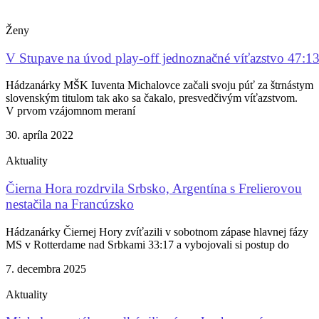
Ženy
V Stupave na úvod play-off jednoznačné víťazstvo 47:1
Hádzanárky MŠK Iuventa Michalovce začali svoju púť za štrnástym
slovenským titulom tak ako sa čakalo, presvedčivým víťazstvom.
V prvom vzájomnom meraní
30. apríla 2022
Aktuality
Čierna Hora rozdrvila Srbsko, Argentína s Frelierovou
nestačila na Francúzsko
Hádzanárky Čiernej Hory zvíťazili v sobotnom zápase hlavnej fázy
MS v Rotterdame nad Srbkami 33:17 a vybojovali si postup do
7. decembra 2025
Aktuality