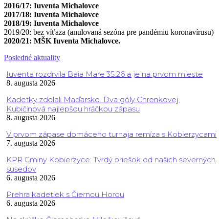
2016/17: Iuventa Michalovce
2017/18: Iuventa Michalovce
2018/19: Iuventa Michalovce
2019/20: bez víťaza (anulovaná sezóna pre pandémiu koronavírusu)
2020/21: MŠK Iuventa Michalovce.
Posledné aktuality
Iuventa rozdrvila Baia Mare 35:26 a je na prvom mieste
8. augusta 2026
Kadetky zdolali Maďarsko. Dva góly Chrenkovej,
Kubičinová najlepšou hráčkou zápasu
8. augusta 2026
V prvom zápase domáceho turnaja remíza s Kobierzycami
7. augusta 2026
KPR Gminy Kobierzyce: Tvrdý oriešok od našich severných
susedov
6. augusta 2026
Prehra kadetiek s Čiernou Horou
6. augusta 2026