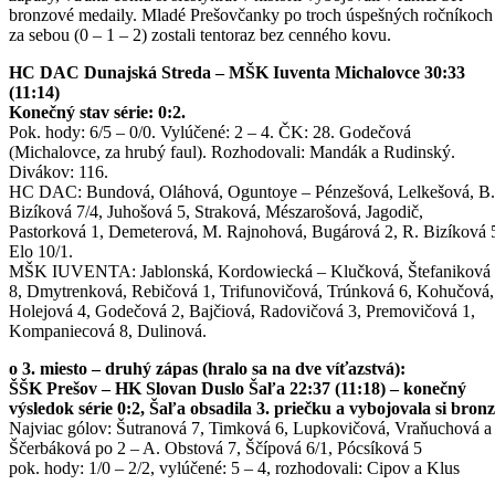
bronzové medaily. Mladé Prešovčanky po troch úspešných ročníkoch
za sebou (0 – 1 – 2) zostali tentoraz bez cenného kovu.
HC DAC Dunajská Streda – MŠK Iuventa Michalovce 30:33
(11:14)
Konečný stav série: 0:2.
Pok. hody: 6/5 – 0/0. Vylúčené: 2 – 4. ČK: 28. Godečová
(Michalovce, za hrubý faul). Rozhodovali: Mandák a Rudinský.
Divákov: 116.
HC DAC: Bundová, Oláhová, Oguntoye – Pénzešová, Lelkešová, B.
Bizíková 7/4, Juhošová 5, Straková, Mészarošová, Jagodič,
Pastorková 1, Demeterová, M. Rajnohová, Bugárová 2, R. Bizíková 
Elo 10/1.
MŠK IUVENTA: Jablonská, Kordowiecká – Klučková, Štefaniková
8, Dmytrenková, Rebičová 1, Trifunovičová, Trúnková 6, Kohučová,
Holejová 4, Godečová 2, Bajčiová, Radovičová 3, Premovičová 1,
Kompaniecová 8, Dulinová.
o 3. miesto – druhý zápas (hralo sa na dve víťazstvá):
ŠŠK Prešov – HK Slovan Duslo Šaľa 22:37 (11:18) – konečný
výsledok série 0:2, Šaľa obsadila 3. priečku a vybojovala si bronz
Najviac gólov: Šutranová 7, Timková 6, Lupkovičová, Vraňuchová a
Ščerbáková po 2 – A. Obstová 7, Ščípová 6/1, Pócsíková 5
pok. hody: 1/0 – 2/2, vylúčené: 5 – 4, rozhodovali: Cipov a Klus