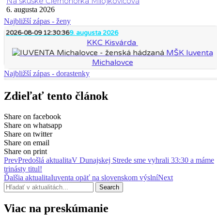
Na skúške Čiernohorka Milojkovičová
6. augusta 2026
Najbližší zápas - ženy
2026-08-09 12:30:36
9. augusta 2026
KKC Kisvárda
MŠK Iuventa
Michalovce
Najbližší zápas - dorastenky
Zdieľať tento článok
Share on facebook
Share on whatsapp
Share on twitter
Share on email
Share on print
Prev
Predošlá aktualita
V Dunajskej Strede sme vyhrali 33:30 a máme
trinásty titul!
Ďalšia aktualita
Iuventa opäť na slovenskom výslní
Next
Search
Viac na preskúmanie