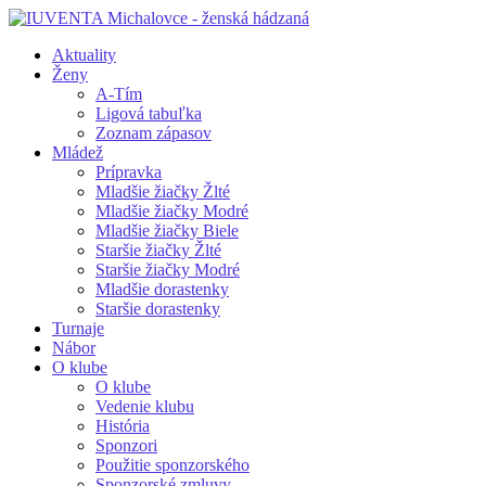
Aktuality
Ženy
A-Tím
Ligová tabuľka
Zoznam zápasov
Mládež
Prípravka
Mladšie žiačky Žlté
Mladšie žiačky Modré
Mladšie žiačky Biele
Staršie žiačky Žlté
Staršie žiačky Modré
Mladšie dorastenky
Staršie dorastenky
Turnaje
Nábor
O klube
O klube
Vedenie klubu
História
Sponzori
Použitie sponzorského
Sponzorské zmluvy