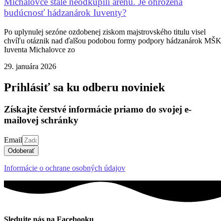
Michalovce stále neodkúpili arénu. Je ohrozená
budúcnosť hádzanárok Iuventy?
Po uplynulej sezóne ozdobenej ziskom majstrovského titulu visel
chvíľu otáznik nad ďalšou podobou formy podpory hádzanárok MŠ
Iuventa Michalovce zo
29. januára 2026
Prihlásiť sa ku odberu noviniek
Získajte čerstvé informácie priamo do svojej e-
mailovej schránky
Email
Odoberať
Informácie o ochrane osobných údajov
Sledujte nás na Facebooku