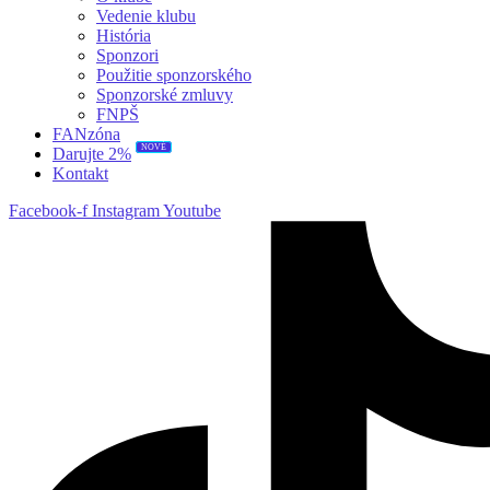
Vedenie klubu
História
Sponzori
Použitie sponzorského
Sponzorské zmluvy
FNPŠ
FANzóna
NOVÉ
Darujte 2%
Kontakt
Facebook-f
Instagram
Youtube