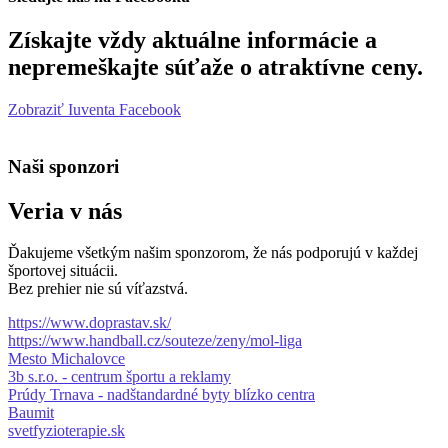
Získajte vždy aktuálne informácie a
nepremeškajte súťaže o atraktívne ceny.
Zobraziť Iuventa Facebook
Naši sponzori
Veria v nás
Ďakujeme všetkým našim sponzorom, že nás podporujú v každej
športovej situácii.
Bez prehier nie sú víťazstvá.
https://www.doprastav.sk/
https://www.handball.cz/souteze/zeny/mol-liga
Mesto Michalovce
3b s.r.o. - centrum športu a reklamy
Prúdy Trnava - nadštandardné byty blízko centra
Baumit
svetfyzioterapie.sk